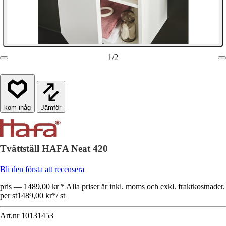
1
/
2
Jämför
Tvättställ HAFA Neat 420
Bli den första att recensera
pris — 1489,00 kr * Alla priser är inkl. moms och exkl. fraktkostnader.
per st
1489,00 kr
*
/
st
Art.nr
10131453