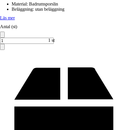
Material
:
Badrumsporslin
Beläggning
:
utan beläggning
Läs mer
Antal (st)
1 st