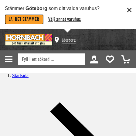
Stämmer
Göteborg
som ditt valda varuhus?
JA, DET STÄMMER
Välj annat varuhus
Göteborg
Startsida