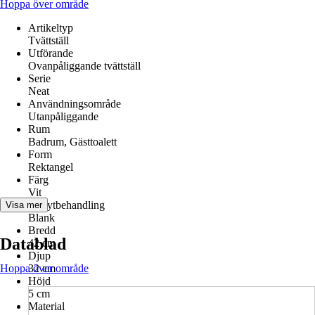
Hoppa över område
Artikeltyp
Tvättställ
Utförande
Ovanpåliggande tvättställ
Serie
Neat
Användningsområde
Utanpåliggande
Rum
Badrum, Gästtoalett
Form
Rektangel
Färg
Vit
Yta/ytbehandling
Visa mer
Blank
Bredd
Datablad
42 cm
Djup
Hoppa över område
32 cm
Höjd
5 cm
Material