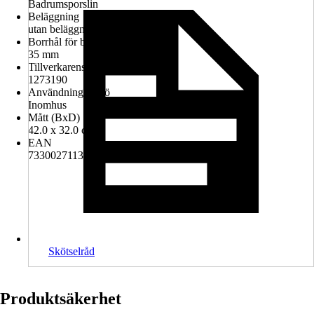
Badrumsporslin
Beläggning
utan beläggning
Borrhål för blandare
35 mm
Tillverkarens artikelnummer
1273190
Användningsmiljö
Inomhus
Mått (BxD)
42.0 x 32.0 cm
EAN
7330027113630
Skötselråd
Produktsäkerhet