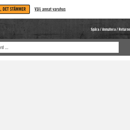
A, DET STÄMMER
Välj annat varuhus
Spåra / Annullera / Return