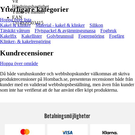
Vit
Härdningshastighet
Ytterligare kategorier
Yttorr 14 minuter
EAN
Hoppa över lista
7314920503415
Kakel & klinker
Material - kakel & klinker
Silikon
Tätskikt våtrum
Flytspackel & avjämningsmassa
Fogbruk
Kakelfix
Kakellister
Golvbrunnssil
Fogrengöring
Fogfärg
Klinker- & kakelrengöring
Kundrecensioner
Hoppa över område
Då både varuhuskunder och webbshopskunder välkomnas att skriva
produktrecensioner på Hornbach.se, presenteras recensioner både från
kunder med en validerad webbshopsbeställning, men även från kunder
som inte har verifierat att de har använt eller köpt produkterna.
Betalningsmöjligheter