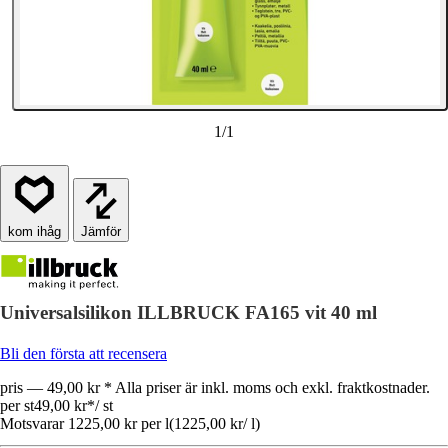
1
/
1
Jämför
Universalsilikon ILLBRUCK FA165 vit 40 ml
Bli den första att recensera
pris — 49,00 kr * Alla priser är inkl. moms och exkl. fraktkostnader.
per st
49,00 kr
*
/
st
Motsvarar 1225,00 kr per l
(
1225,00 kr
/
l
)