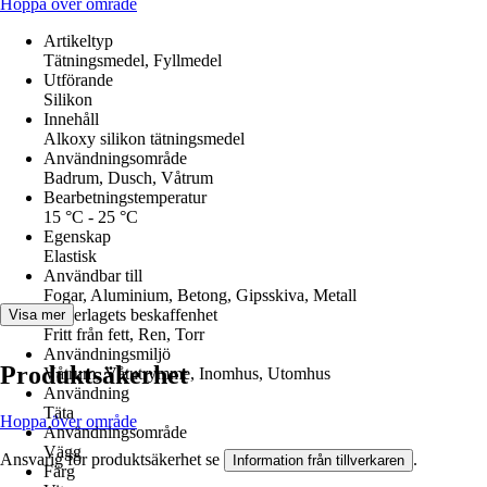
Hoppa över område
Artikeltyp
Tätningsmedel, Fyllmedel
Utförande
Silikon
Innehåll
Alkoxy silikon tätningsmedel
Användningsområde
Badrum, Dusch, Våtrum
Bearbetningstemperatur
15 °C - 25 °C
Egenskap
Elastisk
Användbar till
Fogar, Aluminium, Betong, Gipsskiva, Metall
Underlagets beskaffenhet
Visa mer
Fritt från fett, Ren, Torr
Användningsmiljö
Produktsäkerhet
Våtrum, Våtutrymme, Inomhus, Utomhus
Användning
Täta
Hoppa över område
Användningsområde
Vägg
Ansvarig för produktsäkerhet se
.
Information från tillverkaren
Färg