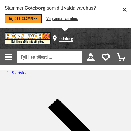
Stämmer
Göteborg
som ditt valda varuhus?
JA, DET STÄMMER
Välj annat varuhus
Göteborg
Startsida