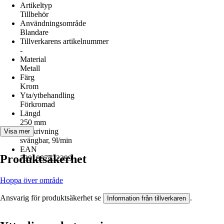
Artikeltyp
Tillbehör
Användningsområde
Blandare
Tillverkarens artikelnummer
-
Material
Metall
Färg
Krom
Yta/ytbehandling
Förkromad
Längd
250 mm
Beskrivning
Visa mer
svängbar, 9l/min
EAN
Produktsäkerhet
7391887232299
Hoppa över område
Ansvarig för produktsäkerhet se
.
Information från tillverkaren