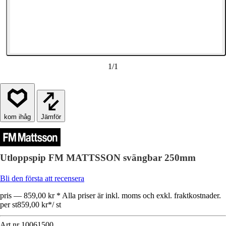
1
/
1
Jämför
Utloppspip FM MATTSSON svängbar 250mm
Bli den första att recensera
pris — 859,00 kr * Alla priser är inkl. moms och exkl. fraktkostnader.
per st
859,00 kr
*
/
st
Art.nr
10061500