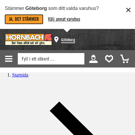
Stämmer
Göteborg
som ditt valda varuhus?
JA, DET STÄMMER
Välj annat varuhus
Göteborg
Startsida