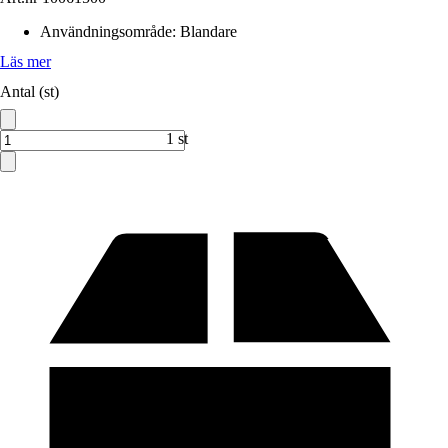
Användningsområde
:
Blandare
Läs mer
Antal (st)
1 st