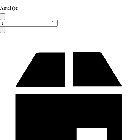
Antal (st)
1 st