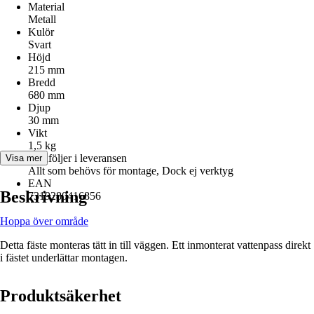
Material
Metall
Kulör
Svart
Höjd
215 mm
Bredd
680 mm
Djup
30 mm
Vikt
1,5 kg
Medföljer i leveransen
Visa mer
Allt som behövs för montage, Dock ej verktyg
EAN
Beskrivning
7319280416856
Hoppa över område
Detta fäste monteras tätt in till väggen. Ett inmonterat vattenpass direkt
i fästet underlättar montagen.
Produktsäkerhet