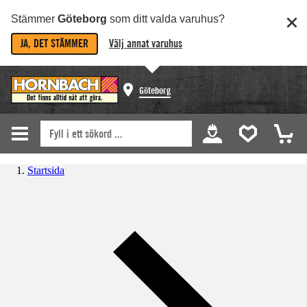
Stämmer
Göteborg
som ditt valda varuhus?
JA, DET STÄMMER
Välj annat varuhus
Göteborg
Startsida