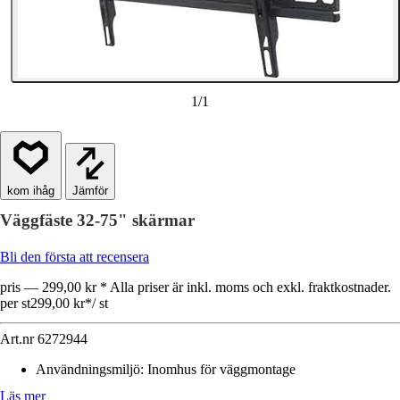
1
/
1
Jämför
Väggfäste 32-75" skärmar
Bli den första att recensera
pris — 299,00 kr * Alla priser är inkl. moms och exkl. fraktkostnader.
per st
299,00 kr
*
/
st
Art.nr
6272944
Användningsmiljö
:
Inomhus för väggmontage
Läs mer