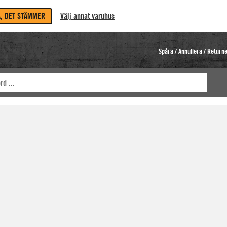
A, DET STÄMMER
Välj annat varuhus
Spåra / Annullera / Return