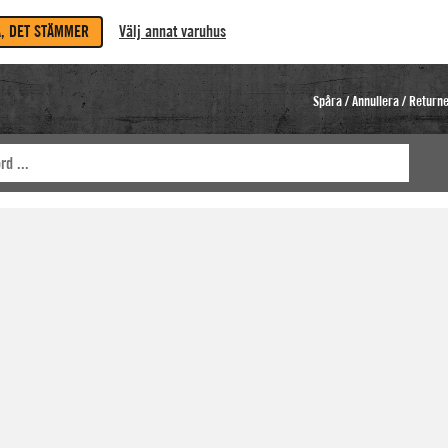
A, DET STÄMMER
Välj annat varuhus
Spåra / Annullera / Return