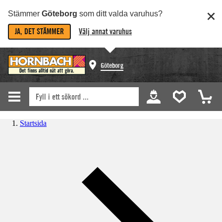
Stämmer
Göteborg
som ditt valda varuhus?
JA, DET STÄMMER
Välj annat varuhus
Göteborg
Startsida