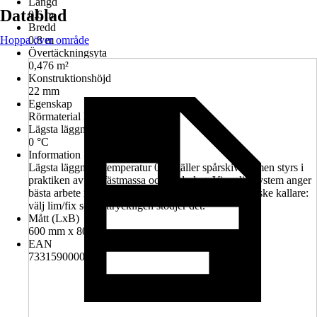
Längd
Datablad
0,6 m
Bredd
Hoppa över område
0,8 m
Övertäckningsyta
0,476 m²
Konstruktionshöjd
22 mm
Egenskap
Rörmaterial PE-RT (5-skiktsrör)
Lägsta läggningstemperatur
0 °C
Information
Lägsta läggningstemperatur 0°C gäller spårskivan, men styrs i
praktiken av lim/fästmassa och underlag. Vissa limsystem anger
bästa arbete runt +18–25 °C. Om installation måste ske kallare:
välj lim/fix som uttryckligen stödjer det.
Mått (LxB)
600 mm x 800 mm
EAN
7331590000211