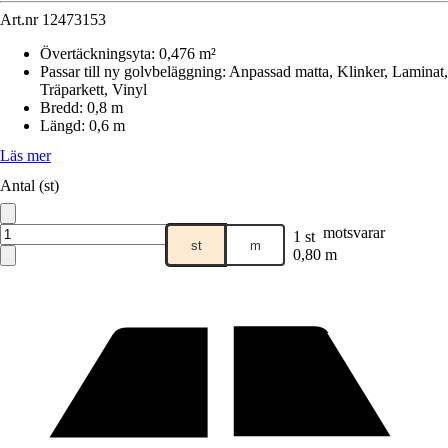
Art.nr
12473153
Övertäckningsyta
:
0,476 m²
Passar till ny golvbeläggning
:
Anpassad matta, Klinker, Laminat,
Träparkett, Vinyl
Bredd
:
0,8 m
Längd
:
0,6 m
Läs mer
Antal (st)
motsvarar
1 st
st
m
0,80 m