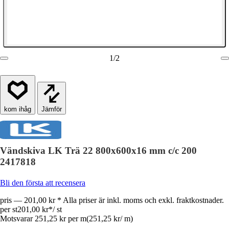
1
/
2
Jämför
Vändskiva LK Trä 22 800x600x16 mm c/c 200
2417818
Bli den första att recensera
pris — 201,00 kr * Alla priser är inkl. moms och exkl. fraktkostnader.
per st
201,00 kr
*
/
st
Motsvarar 251,25 kr per m
(
251,25 kr
/
m
)