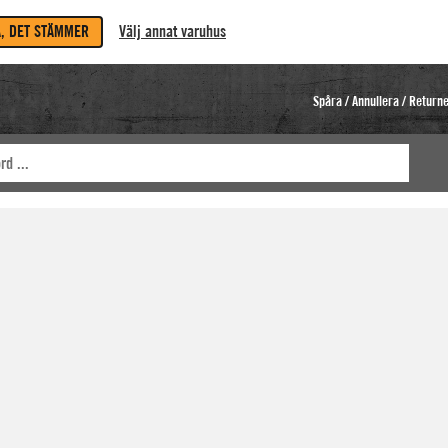
A, DET STÄMMER
Välj annat varuhus
Spåra / Annullera / Return