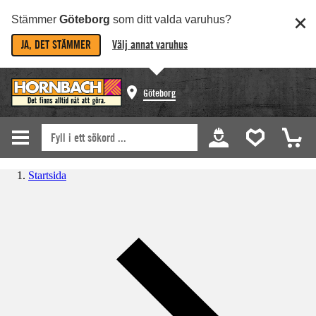
Stämmer
Göteborg
som ditt valda varuhus?
JA, DET STÄMMER
Välj annat varuhus
Göteborg
Startsida