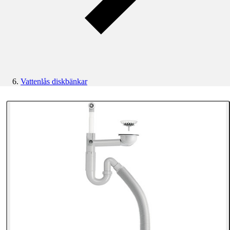
Vattenlås diskbänkar