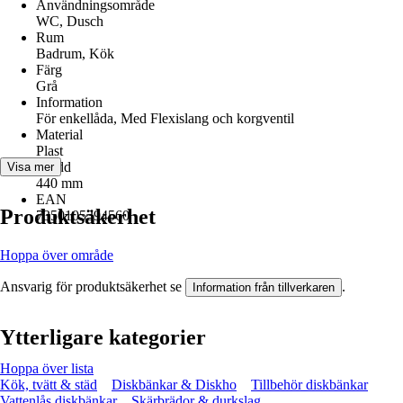
Användningsområde
WC, Dusch
Rum
Badrum, Kök
Färg
Grå
Information
För enkellåda, Med Flexislang och korgventil
Material
Plast
Bredd
Visa mer
440 mm
EAN
Produktsäkerhet
7350105394560
Hoppa över område
Ansvarig för produktsäkerhet se
.
Information från tillverkaren
Ytterligare kategorier
Hoppa över lista
Kök, tvätt & städ
Diskbänkar & Diskho
Tillbehör diskbänkar
Vattenlås diskbänkar
Skärbrädor & durkslag