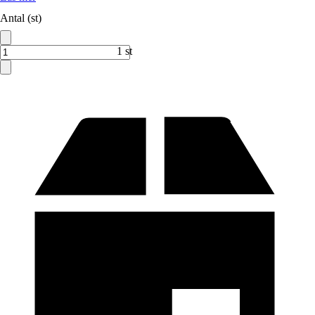
Antal (st)
1 st