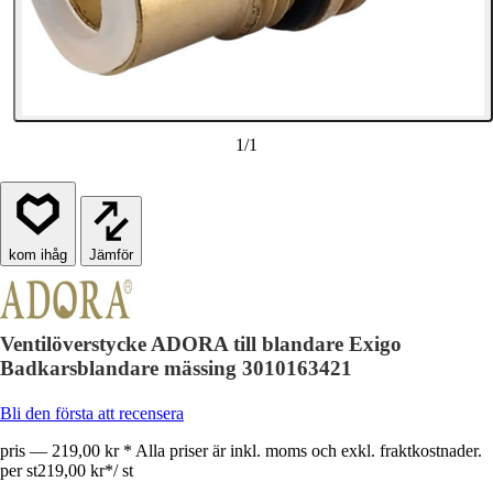
1
/
1
Jämför
Ventilöverstycke ADORA till blandare Exigo
Badkarsblandare mässing 3010163421
Bli den första att recensera
pris — 219,00 kr * Alla priser är inkl. moms och exkl. fraktkostnader.
per st
219,00 kr
*
/
st