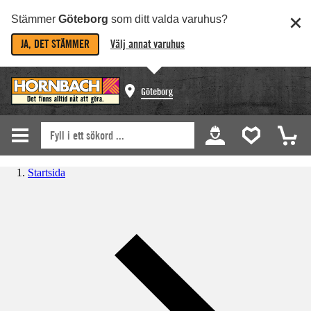
Stämmer
Göteborg
som ditt valda varuhus?
JA, DET STÄMMER
Välj annat varuhus
Göteborg
Startsida