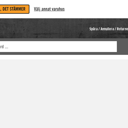
A, DET STÄMMER
Välj annat varuhus
Spåra / Annullera / Return