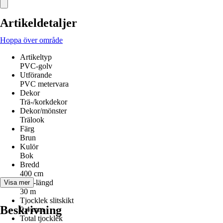
Artikeldetaljer
Hoppa över område
Artikeltyp
PVC-golv
Utförande
PVC metervara
Dekor
Trä-/korkdekor
Dekor/mönster
Trälook
Färg
Brun
Kulör
Bok
Bredd
400 cm
Rull-längd
Visa mer
30 m
Tjocklek slitskikt
Beskrivning
0,4 mm
Total tjocklek