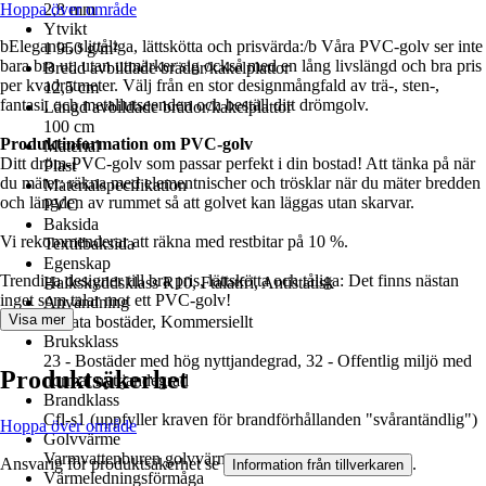
Hoppa över område
2,8 mm
Ytvikt
bEleganta, slittåliga, lättskötta och prisvärda:/b Våra PVC-golv ser inte
1 950 g/m²
bara bra ut, utan utmärker sig också med en lång livslängd och bra pris
Bredd avbildade brädor/kakelplattor
per kvadratmeter. Välj från en stor designmångfald av trä-, sten-,
12,5 cm
fantasi, och metallutseenden och beställ ditt drömgolv.
Längd avbildade brädor/kakelplattor
100 cm
Produktinformation om PVC-golv
Material
Ditt dröm-PVC-golv som passar perfekt i din bostad! Att tänka på när
Plast
du mäter: räkna med elementnischer och trösklar när du mäter bredden
Materialspecifikation
och längden av rummet så att golvet kan läggas utan skarvar.
PVC
Baksida
Vi rekommenderar att räkna med restbitar på 10 %.
Textilbaksida
Egenskap
Trendiga designer till bra pris, lättskötta och tåliga: Det finns nästan
Halkskyddsklass R10, Ftalatfri, Antistatisk
inget som talar mot ett PVC-golv!
Användning
Visa mer
Privata bostäder, Kommersiellt
Bruksklass
23 - Bostäder med hög nyttjandegrad, 32 - Offentlig miljö med
Produktsäkerhet
normal nyttjandegrad
Brandklass
Cfl-s1 (uppfyller kraven för brandförhållanden "svårantändlig")
Hoppa över område
Golvvärme
Varmvattenburen golvvärme
Ansvarig för produktsäkerhet se
.
Information från tillverkaren
Värmeledningsförmåga