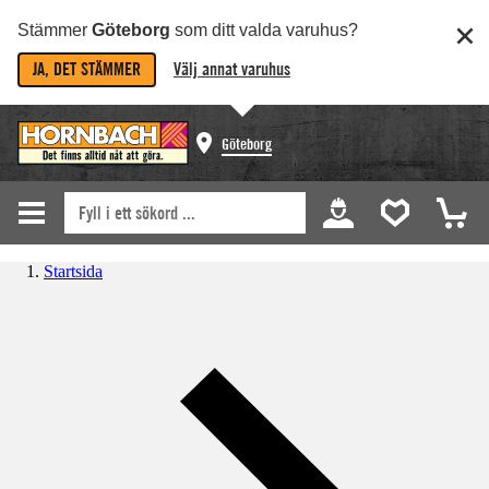
Stämmer
Göteborg
som ditt valda varuhus?
JA, DET STÄMMER
Välj annat varuhus
Göteborg
Startsida