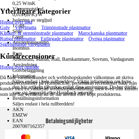
0,25 W/mK
Värmemotstånd
Ytterligare kategorier
0,011 (m²K)/W
Isolering av stegljud
Hoppa över lista
17 dB
Golv
Vinylmatta
Trämönstrade plastmattor
Serie
Klinker- & stenmönstrade plastmattor
Marockanska plastmattor
Giant
Rutiga plastmattor
Enfärgade plastmattor
Övriga plastmattor
Användningsmiljö
Självhäftande vinylplattor
Inomhus
Rum
Kundrecensioner
Arbetsrum, Matsal, Hall, Barnkammare, Sovrum, Vardagsrum
Användning
Hoppa över område
Golvbeläggning
Information
Då både varuhuskunder och webbshopskunder välkomnas att skriva
Säljes endast i hela rullbredden!, Viktig information om byte:
produktrecensioner på Hornbach.se, presenteras recensioner både från
den här artikeln tillverkas enligt dina anvisningar. Du har därför
kunder med en validerad webbshopsbeställning, men även från kunder
vare sig ångerrätt eller Hornbach returrätt.
som inte har verifierat att de har använt eller köpt produkterna.
Beställningsinformation
Säljes endast i hela rullbredden!
AKN
EMZW
Betalningsmöjligheter
EAN
2007007162357