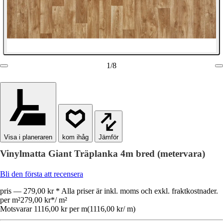
1
/
8
Visa i planeraren
Jämför
Vinylmatta Giant Träplanka 4m bred (metervara)
Bli den första att recensera
pris — 279,00 kr * Alla priser är inkl. moms och exkl. fraktkostnader.
per m²
279,00 kr
*
/
m²
Motsvarar 1116,00 kr per m
(
1116,00 kr
/
m
)