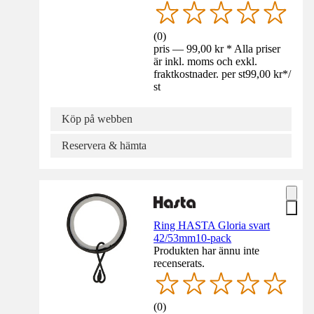
(
0
)
pris — 99,00 kr * Alla priser
är inkl. moms och exkl.
fraktkostnader. per st
99,00 kr
*
/
st
Köp på webben
Reservera & hämta
Ring HASTA Gloria svart
42/53mm10-pack
Produkten har ännu inte
recenserats.
(
0
)