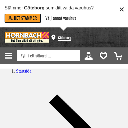
Stämmer
Göteborg
som ditt valda varuhus?
JA, DET STÄMMER
Välj annat varuhus
Göteborg
Startsida