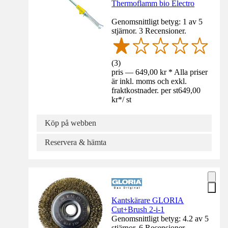
Thermoflamm bio Electro
Genomsnittligt betyg: 1 av 5
stjärnor. 3 Recensioner.
(
3
)
pris — 649,00 kr * Alla priser
är inkl. moms och exkl.
fraktkostnader. per st
649,00
kr
*
/
st
Köp på webben
Reservera & hämta
Kantskärare GLORIA
Cut+Brush 2-i-1
Genomsnittligt betyg: 4.2 av 5
stjärnor. 6 Recensioner.