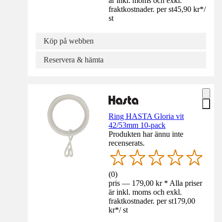
är inkl. moms och exkl.
fraktkostnader. per st
45,90 kr
*
/
st
Köp på webben
Reservera & hämta
Ring HASTA Gloria vit
42/53mm 10-pack
Produkten har ännu inte
recenserats.
(
0
)
pris — 179,00 kr * Alla priser
är inkl. moms och exkl.
fraktkostnader. per st
179,00
kr
*
/
st