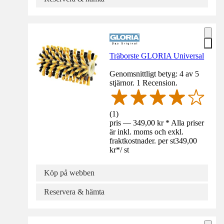
Träborste GLORIA Universal
Genomsnittligt betyg: 4 av 5
stjärnor. 1 Recension.
(
1
)
pris — 349,00 kr * Alla priser
är inkl. moms och exkl.
fraktkostnader. per st
349,00
kr
*
/
st
Köp på webben
Reservera & hämta