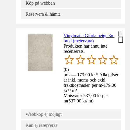
Köp på webben
Reservera & hämta
Vinylmatta Gloria beige 3m
bred (metervara)
Produkten har ännu inte
recenserats.
(
0
)
pris — 179,00 kr * Alla priser
är inkl. moms och exkl.
fraktkostnader. per m²
179,00
kr
*
/
m²
Motsvarar 537,00 kr per
m
(
537,00 kr
/
m
)
Webbköp ej möjligt
Kan ej reserveras