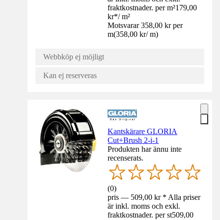
fraktkostnader. per m²
179,00
kr
*
/
m²
Motsvarar 358,00 kr per
m
(
358,00 kr
/
m
)
Webbköp ej möjligt
Kan ej reserveras
Kantskärare GLORIA
Cut+Brush 2-i-1
Produkten har ännu inte
recenserats.
(
0
)
pris — 509,00 kr * Alla priser
är inkl. moms och exkl.
fraktkostnader. per st
509,00