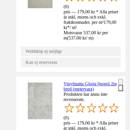
(
0
)
pris — 179,00 kr * Alla priser
är inkl. moms och exkl.
fraktkostnader. per m²
179,00
kr
*
/
m²
Motsvarar 537,00 kr per
m
(
537,00 kr
/
m
)
Webbköp ej möjligt
Kan ej reserveras
Vinylmatta Gloria ljusgrå 2m
bred (metervara)
Produkten har ännu inte
recenserats.
(
0
)
pris — 179,00 kr * Alla priser
är inkl. moms och exkl.