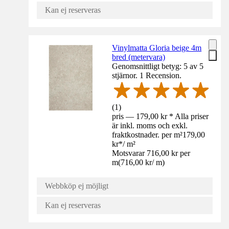
Kan ej reserveras
Vinylmatta Gloria beige 4m
bred (metervara)
Genomsnittligt betyg: 5 av 5
stjärnor. 1 Recension.
(
1
)
pris — 179,00 kr * Alla priser
är inkl. moms och exkl.
fraktkostnader. per m²
179,00
kr
*
/
m²
Motsvarar 716,00 kr per
m
(
716,00 kr
/
m
)
Webbköp ej möjligt
Kan ej reserveras