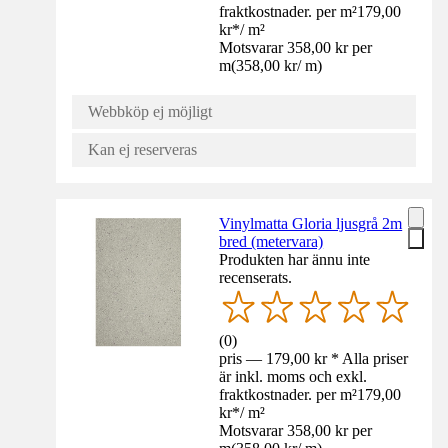
fraktkostnader. per m²
179,00
kr
*
/
m²
Motsvarar 358,00 kr per
m
(
358,00 kr
/
m
)
Webbköp ej möjligt
Kan ej reserveras
Vinylmatta Gloria ljusgrå 2m
bred (metervara)
Produkten har ännu inte
recenserats.
(
0
)
pris — 179,00 kr * Alla priser
är inkl. moms och exkl.
fraktkostnader. per m²
179,00
kr
*
/
m²
Motsvarar 358,00 kr per