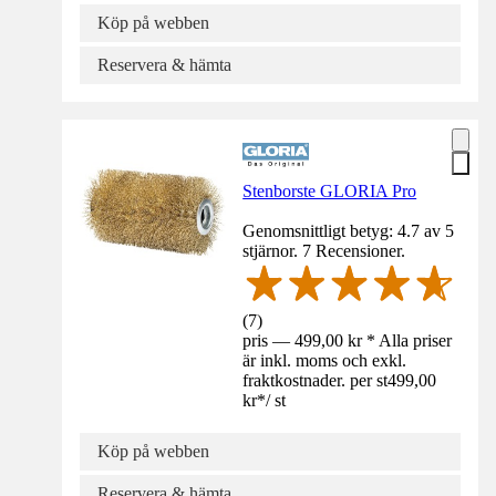
Köp på webben
Reservera & hämta
Stenborste GLORIA Pro
Genomsnittligt betyg: 4.7 av 5
stjärnor. 7 Recensioner.
(
7
)
pris — 499,00 kr * Alla priser
är inkl. moms och exkl.
fraktkostnader. per st
499,00
kr
*
/
st
Köp på webben
Reservera & hämta