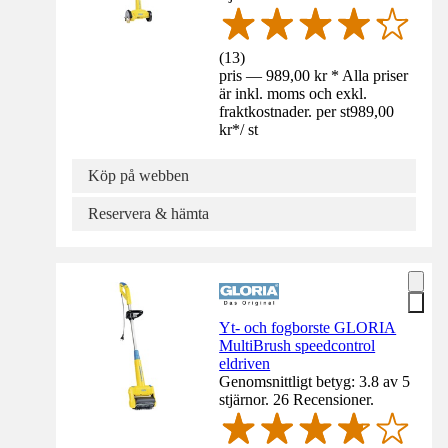
(
13
)
pris — 989,00 kr * Alla priser
är inkl. moms och exkl.
fraktkostnader. per st
989,00
kr
*
/
st
Köp på webben
Reservera & hämta
Yt- och fogborste GLORIA
MultiBrush speedcontrol
eldriven
Genomsnittligt betyg: 3.8 av 5
stjärnor. 26 Recensioner.