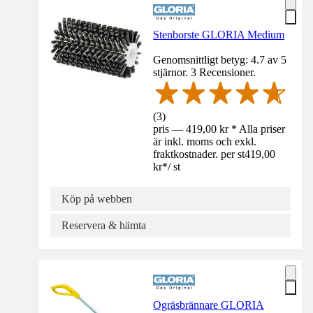
Stenborste GLORIA Medium
Genomsnittligt betyg: 4.7 av 5
stjärnor. 3 Recensioner.
(
3
)
pris — 419,00 kr * Alla priser
är inkl. moms och exkl.
fraktkostnader. per st
419,00
kr
*
/
st
Köp på webben
Reservera & hämta
Ogräsbrännare GLORIA