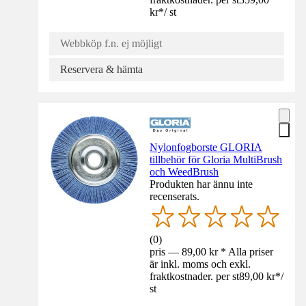
kr
*
/
st
Webbköp f.n. ej möjligt
Reservera & hämta
Nylonfogborste GLORIA
tillbehör för Gloria MultiBrush
och WeedBrush
Produkten har ännu inte
recenserats.
(
0
)
pris — 89,00 kr * Alla priser
är inkl. moms och exkl.
fraktkostnader. per st
89,00 kr
*
/
st