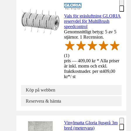
Vals för gräsluftning GLORIA
reservdel för MultiBrush
speedcontrol
Genomsnittligt betyg: 5 av 5
stjärnor. 1 Recension.
(
1
)
pris — 409,00 kr * Alla priser
är inkl. moms och exkl.
fraktkostnader. per st
409,00
kr
*
/
st
Köp på webben
Reservera & hämta
Vinylmatta Gloria ljusgrå 3m
bred (metervara)