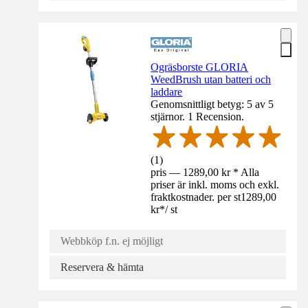
Ogräsborste GLORIA
WeedBrush utan batteri och
laddare
Genomsnittligt betyg: 5 av 5
stjärnor. 1 Recension.
(
1
)
pris — 1289,00 kr * Alla
priser är inkl. moms och exkl.
fraktkostnader. per st
1289,00
kr
*
/
st
Webbköp f.n. ej möjligt
Reservera & hämta