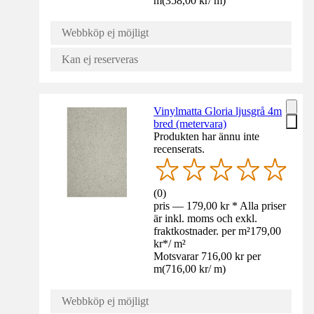
m
(
358,00 kr
/
m
)
Webbköp ej möjligt
Kan ej reserveras
Vinylmatta Gloria ljusgrå 4m
bred (metervara)
Produkten har ännu inte
recenserats.
(
0
)
pris — 179,00 kr * Alla priser
är inkl. moms och exkl.
fraktkostnader. per m²
179,00
kr
*
/
m²
Motsvarar 716,00 kr per
m
(
716,00 kr
/
m
)
Webbköp ej möjligt