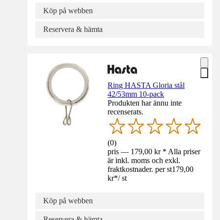
Köp på webben
Reservera & hämta
Ring HASTA Gloria stål
42/53mm 10-pack
Produkten har ännu inte
recenserats.
(
0
)
pris — 179,00 kr * Alla priser
är inkl. moms och exkl.
fraktkostnader. per st
179,00
kr
*
/
st
Köp på webben
Reservera & hämta