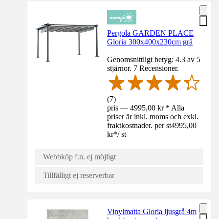
Pergola GARDEN PLACE
Gloria 300x400x230cm grå
Genomsnittligt betyg: 4.3 av 5
stjärnor. 7 Recensioner.
(
7
)
pris — 4995,00 kr * Alla
priser är inkl. moms och exkl.
fraktkostnader. per st
4995,00
kr
*
/
st
Webbköp f.n. ej möjligt
Tillfälligt ej reserverbar
Vinylmatta Gloria ljusgrå 4m