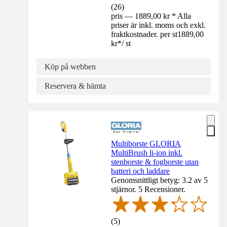
(
26
)
pris — 1889,00 kr * Alla
priser är inkl. moms och exkl.
fraktkostnader. per st
1889,00
kr
*
/
st
Köp på webben
Reservera & hämta
Multiborste GLORIA
MultiBrush li-ion inkl.
stenborste & fogborste utan
batteri och laddare
Genomsnittligt betyg: 3.2 av 5
stjärnor. 5 Recensioner.
(
5
)