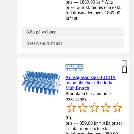
pris — 1889,00 kr * Alla
priser är inkl. moms och exkl.
fraktkostnader. per st
1889,00
kr
*
/
st
Köp på webben
Reservera & hämta
Konstgräsborste GLORIA
nylon tillbehör till Gloria
MultiBrusch
Produkten har ännu inte
recenserats.
(
0
)
pris — 359,00 kr * Alla priser
är inkl. moms och exkl.
fraktkostnader. per st
359,00