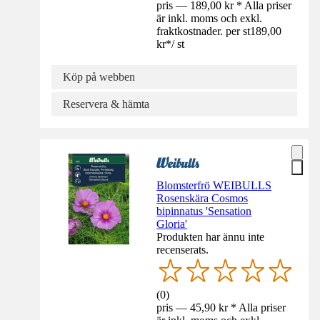
pris — 189,00 kr * Alla priser
är inkl. moms och exkl.
fraktkostnader. per st
189,00
kr
*
/
st
Köp på webben
Reservera & hämta
Blomsterfrö WEIBULLS
Rosenskära Cosmos
bipinnatus 'Sensation
Gloria'
Produkten har ännu inte
recenserats.
(
0
)
pris — 45,90 kr * Alla priser