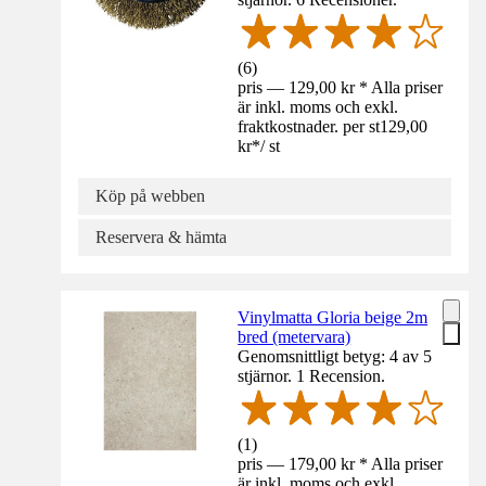
(
6
)
pris — 129,00 kr * Alla priser
är inkl. moms och exkl.
fraktkostnader. per st
129,00
kr
*
/
st
Köp på webben
Reservera & hämta
Vinylmatta Gloria beige 2m
bred (metervara)
Genomsnittligt betyg: 4 av 5
stjärnor. 1 Recension.
(
1
)
pris — 179,00 kr * Alla priser
är inkl. moms och exkl.