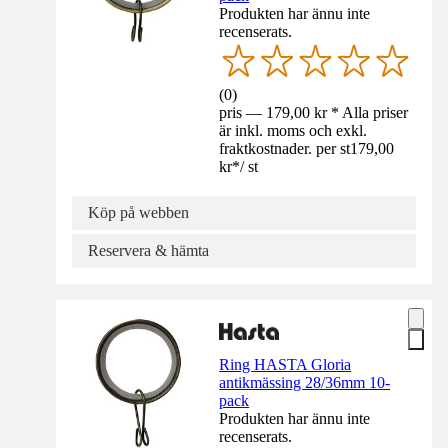
Produkten har ännu inte
recenserats.
(
0
)
pris — 179,00 kr * Alla priser
är inkl. moms och exkl.
fraktkostnader. per st
179,00
kr
*
/
st
Köp på webben
Reservera & hämta
Ring HASTA Gloria
antikmässing 28/36mm 10-
pack
Produkten har ännu inte
recenserats.