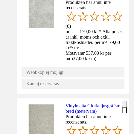
Produkten har ännu inte
recenserats.
(
0
)
pris — 179,00 kr * Alla priser
är inkl. moms och exkl.
fraktkostnader. per m²
179,00
kr
*
/
m²
Motsvarar 537,00 kr per
m
(
537,00 kr
/
m
)
Webbköp ej möjligt
Kan ej reserveras
Vinylmatta Gloria ljusgrå 3m
bred (metervara)
Produkten har ännu inte
recenserats.