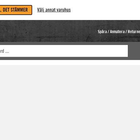
A, DET STÄMMER
Välj annat varuhus
Spåra / Annullera / Return