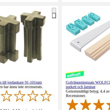
s till jordankare 91-101mm
Golvläggningssats WOLFC
n har ännu inte recenserats.
parkett och laminat
Genomsnittligt betyg: 4.4 av 
Recensioner.