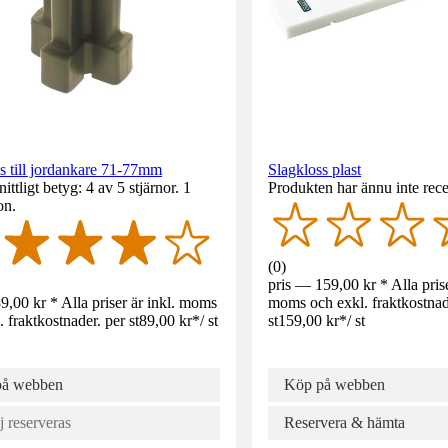
s till jordankare 71-77mm
Slagkloss plast
ttligt betyg: 4 av 5 stjärnor. 1
Produkten har ännu inte rece
on.
(
0
)
pris — 159,00 kr * Alla prise
9,00 kr * Alla priser är inkl. moms
moms och exkl. fraktkostnad
. fraktkostnader. per st
89,00 kr
*
/
st
st
159,00 kr
*
/
st
på webben
Köp på webben
j reserveras
Reservera & hämta