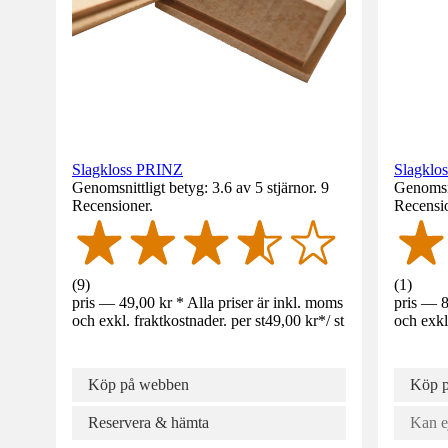
Slagkloss PRINZ
Slagklos
Genomsnittligt betyg: 3.6 av 5 stjärnor. 9
Genomsni
Recensioner.
Recensi
(
9
)
(
1
)
pris — 49,00 kr * Alla priser är inkl. moms
pris — 8
och exkl. fraktkostnader. per st
49,00 kr
*
/
st
och exkl
Köp på webben
Köp 
Reservera & hämta
Kan e