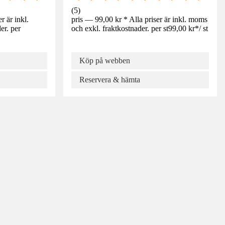
(
5
)
r är inkl.
pris — 99,00 kr * Alla priser är inkl. moms
er. per
och exkl. fraktkostnader. per st
99,00 kr
*
/
st
Köp på webben
Reservera & hämta