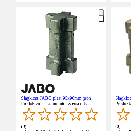
Slagkloss JABO plast 96x96mm grön
Slagklos
Produkten har ännu inte recenserats.
Produkte
(
0
)
(
0
)