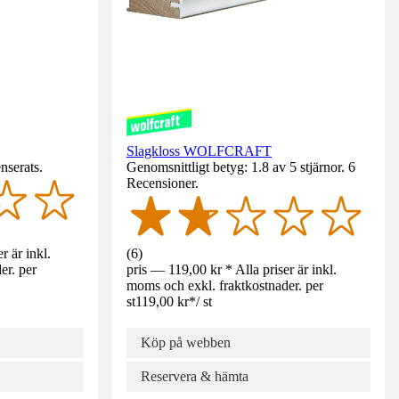
Slagkloss WOLFCRAFT
nserats.
Genomsnittligt betyg: 1.8 av 5 stjärnor. 6
Recensioner.
r är inkl.
(
6
)
er. per
pris — 119,00 kr * Alla priser är inkl.
moms och exkl. fraktkostnader. per
st
119,00 kr
*
/
st
Köp på webben
Reservera & hämta