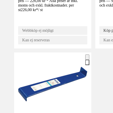
pris — 226,00 kr * Alla priser är inkl.
pris — 9
moms och exkl. fraktkostnader. per
och exkl
st
226,00 kr
*
/
st
Webbköp ej möjligt
Köp 
Kan ej reserveras
Kan e