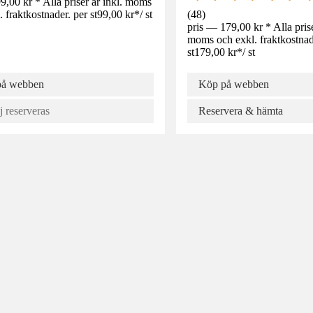
9,00 kr * Alla priser är inkl. moms
. fraktkostnader. per st
99,00 kr
*
/
st
(
48
)
pris — 179,00 kr * Alla prise
moms och exkl. fraktkostnad
st
179,00 kr
*
/
st
på webben
Köp på webben
j reserveras
Reservera & hämta