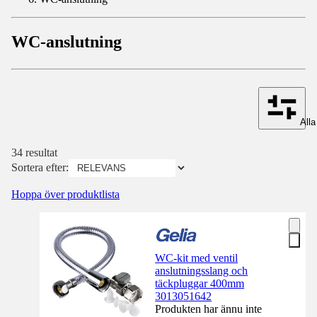
WC-anslutning
Alla 
34 resultat
Sortera efter:
Hoppa över produktlista
WC-kit med ventil
anslutningsslang och
täckpluggar 400mm
3013051642
Produkten har ännu inte