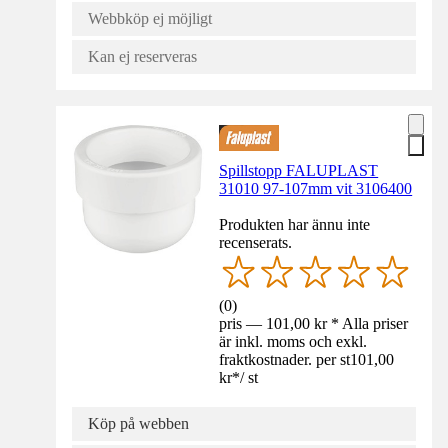
Webbköp ej möjligt
Kan ej reserveras
Spillstopp FALUPLAST
31010 97-107mm vit 3106400
Produkten har ännu inte
recenserats.
(
0
)
pris — 101,00 kr * Alla priser
är inkl. moms och exkl.
fraktkostnader. per st
101,00
kr
*
/
st
Köp på webben