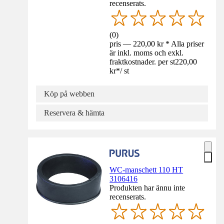
recenserats.
(
0
)
pris — 220,00 kr * Alla priser
är inkl. moms och exkl.
fraktkostnader. per st
220,00
kr
*
/
st
Köp på webben
Reservera & hämta
WC-manschett 110 HT
3106416
Produkten har ännu inte
recenserats.