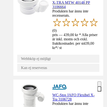
X-TRA MTW 40148 PP
3106664
Produkten har ännu inte
recenserats.
(
0
)
pris — 439,00 kr * Alla priser
är inkl. moms och exkl.
fraktkostnader. per st
439,00
kr
*
/
st
Webbköp ej möjligt
Kan ej reserveras
WC-Stos JAFO Flexibel X-
Tra 3106728
Produkten har ännu inte