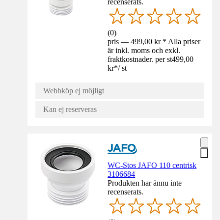
recenserats.
(
0
)
pris — 499,00 kr * Alla priser
är inkl. moms och exkl.
fraktkostnader. per st
499,00
kr
*
/
st
Webbköp ej möjligt
Kan ej reserveras
WC-Stos JAFO 110 centrisk
3106684
Produkten har ännu inte
recenserats.