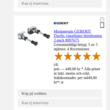
Kan ej reserveras
Montagesats GEBERIT
Duofix väggfästen hörnlösning
2-pack 8097675
Genomsnittligt betyg: 5 av 5
stjärnor. 4 Recensioner.
(
4
)
pris — 449,00 kr * Alla priser
är inkl. moms och exkl.
fraktkostnader. per st
449,00
kr
*
/
st
Köp på webben
Kan ej reserveras