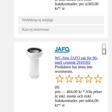
fraktkostnader. per st
369,00
kr
*
/
st
Webbköp ej möjligt
Kan ej reserveras
WC-Stos JAFO rak för 90-
muff centrisk 2910392
Produkten har ännu inte
recenserats.
(
0
)
pris — 464,00 kr * Alla priser
är inkl. moms och exkl.
fraktkostnader. per st
464,00
kr
*
/
st