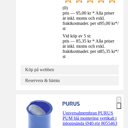
(
0
)
pris — 95,00 kr * Alla priser
är inkl. moms och exkl.
fraktkostnader. per st
95,00 kr
*
/
st
Vid köp av 5 st:
pris — 85,35 kr * Alla priser
är inkl. moms och exkl.
fraktkostnader. per st
85,35 kr
*
/
st
Köp på webben
Reservera & hämta
Universalmembran PURUS
PUM blå montering vertikalt i
inloppsända Ø40-rör 8055463