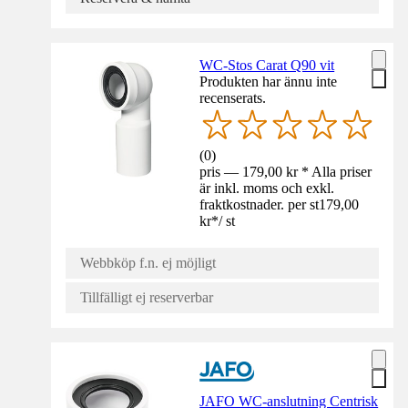
WC-Stos Carat Q90 vit
Produkten har ännu inte
recenserats.
(
0
)
pris — 179,00 kr * Alla priser
är inkl. moms och exkl.
fraktkostnader. per st
179,00
kr
*
/
st
Webbköp f.n. ej möjligt
Tillfälligt ej reserverbar
JAFO WC-anslutning Centrisk