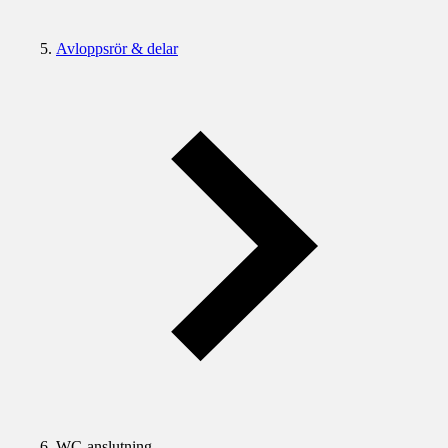
Avloppsrör & delar
WC-anslutning