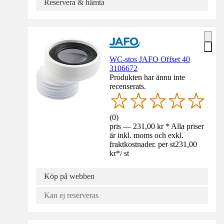
Reservera & hämta
WC-stos JAFO Offset 40
3106672
Produkten har ännu inte
recenserats.
(
0
)
pris — 231,00 kr * Alla priser
är inkl. moms och exkl.
fraktkostnader. per st
231,00
kr
*
/
st
Köp på webben
Kan ej reserveras