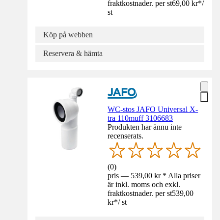
fraktkostnader. per st
69,00 kr
*
/
st
Köp på webben
Reservera & hämta
WC-stos JAFO Universal X-
tra 110muff 3106683
Produkten har ännu inte
recenserats.
(
0
)
pris — 539,00 kr * Alla priser
är inkl. moms och exkl.
fraktkostnader. per st
539,00
kr
*
/
st