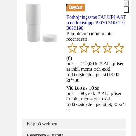
Förhöjningsstos FALUPLAST
med luktstopp 59630 310x110
3080198
Produkten har ännu inte
recenserats.
(
0
)
pris — 119,00 kr * Alla priser
är inkl. moms och exkl.
fraktkostnader. per st
119,00
kr
*
/
st
Vid köp av 10 st:
pris — 89,50 kr * Alla priser
är inkl. moms och exkl.
fraktkostnader. per st
89,50 kr
*
/
st
Köp på webben
Reservera & hämta