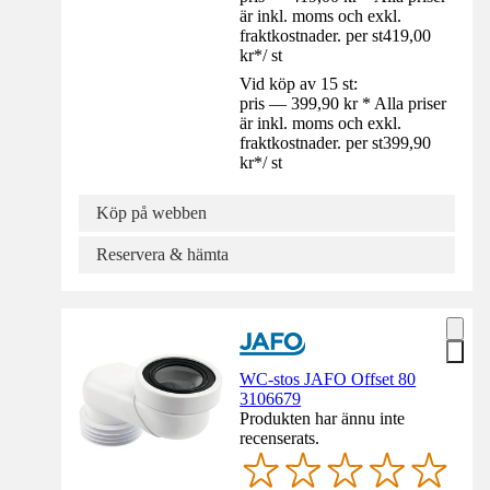
är inkl. moms och exkl.
fraktkostnader. per st
419,00
kr
*
/
st
Vid köp av 15 st:
pris — 399,90 kr * Alla priser
är inkl. moms och exkl.
fraktkostnader. per st
399,90
kr
*
/
st
Köp på webben
Reservera & hämta
WC-stos JAFO Offset 80
3106679
Produkten har ännu inte
recenserats.