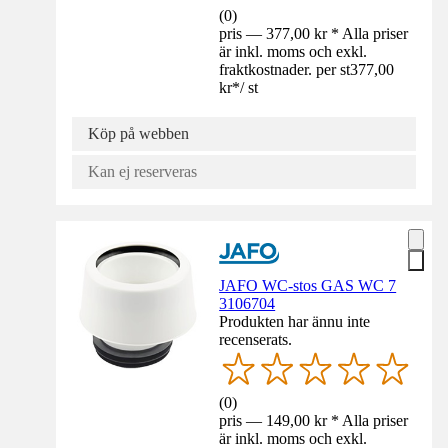
(
0
)
pris — 377,00 kr * Alla priser
är inkl. moms och exkl.
fraktkostnader. per st
377,00
kr
*
/
st
Köp på webben
Kan ej reserveras
JAFO WC-stos GAS WC 7
3106704
Produkten har ännu inte
recenserats.
(
0
)
pris — 149,00 kr * Alla priser
är inkl. moms och exkl.