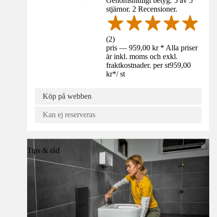
Genomsnittligt betyg: 5 av 5
stjärnor. 2 Recensioner.
(
2
)
pris — 959,00 kr * Alla priser
är inkl. moms och exkl.
fraktkostnader. per st
959,00
kr
*
/
st
Köp på webben
Kan ej reserveras
Tips & råd