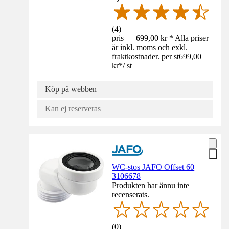
(
4
)
pris — 699,00 kr * Alla priser
är inkl. moms och exkl.
fraktkostnader. per st
699,00
kr
*
/
st
Köp på webben
Kan ej reserveras
WC-stos JAFO Offset 60
3106678
Produkten har ännu inte
recenserats.
(
0
)