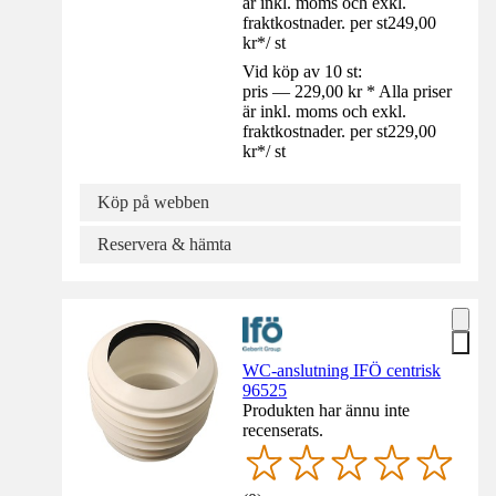
är inkl. moms och exkl.
fraktkostnader. per st
249,00
kr
*
/
st
Vid köp av 10 st:
pris — 229,00 kr * Alla priser
är inkl. moms och exkl.
fraktkostnader. per st
229,00
kr
*
/
st
Köp på webben
Reservera & hämta
WC-anslutning IFÖ centrisk
96525
Produkten har ännu inte
recenserats.