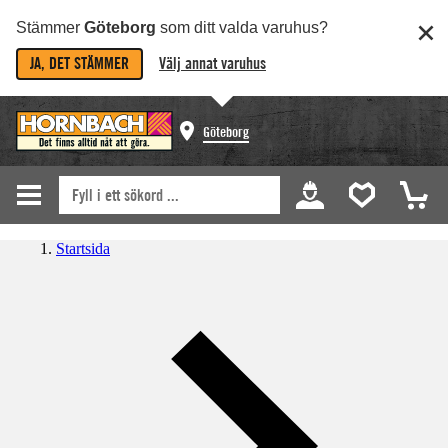
Stämmer
Göteborg
som ditt valda varuhus?
JA, DET STÄMMER
Välj annat varuhus
Göteborg
Startsida