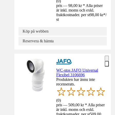
(
0
)
pris — 98,00 kr * Alla priser
är inkl. moms och exkl.
fraktkostnader. per st
98,00 kr
*
/
st
Köp på webben
Reservera & hämta
WC-stos JAFO Universal
Flexibel 3106696
Produkten har ännu inte
recenserats.
(
0
)
pris — 509,00 kr * Alla priser
är inkl. moms och exkl.
fraktkostnader. per st
509,00