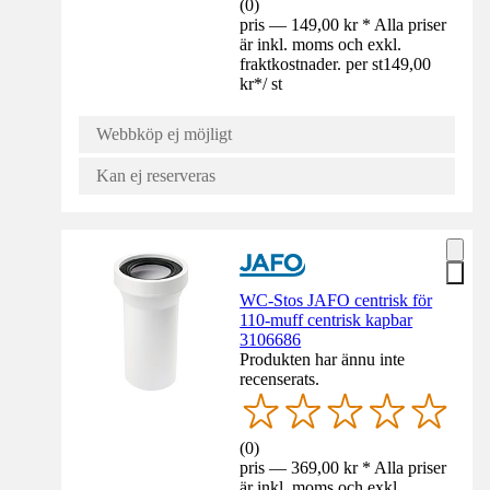
(
0
)
pris — 149,00 kr * Alla priser
är inkl. moms och exkl.
fraktkostnader. per st
149,00
kr
*
/
st
Webbköp ej möjligt
Kan ej reserveras
WC-Stos JAFO centrisk för
110-muff centrisk kapbar
3106686
Produkten har ännu inte
recenserats.
(
0
)
pris — 369,00 kr * Alla priser
är inkl. moms och exkl.