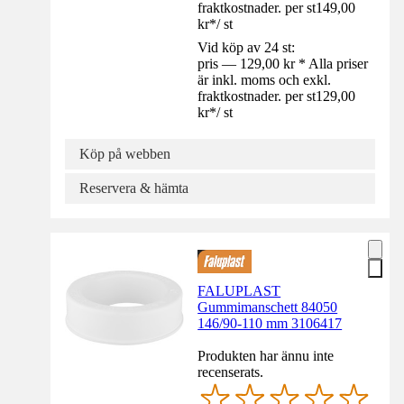
fraktkostnader. per st
149,00
kr
*
/
st
Vid köp av 24 st:
pris — 129,00 kr * Alla priser
är inkl. moms och exkl.
fraktkostnader. per st
129,00
kr
*
/
st
Köp på webben
Reservera & hämta
FALUPLAST
Gummimanschett 84050
146/90-110 mm 3106417
Produkten har ännu inte
recenserats.