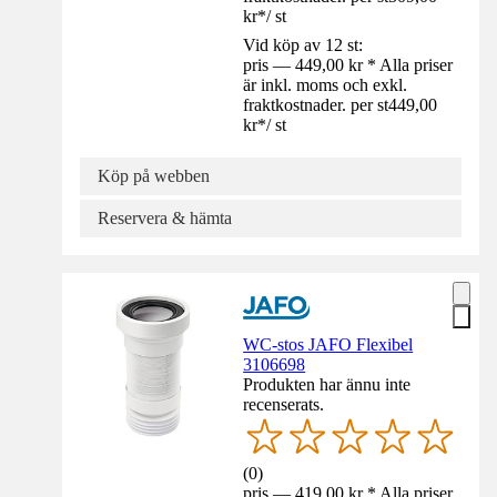
kr
*
/
st
Vid köp av 12 st:
pris — 449,00 kr * Alla priser
är inkl. moms och exkl.
fraktkostnader. per st
449,00
kr
*
/
st
Köp på webben
Reservera & hämta
WC-stos JAFO Flexibel
3106698
Produkten har ännu inte
recenserats.
(
0
)
pris — 419,00 kr * Alla priser