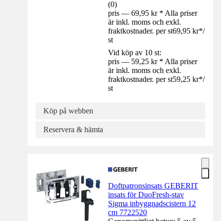
(
0
)
pris — 69,95 kr * Alla priser
är inkl. moms och exkl.
fraktkostnader. per st
69,95 kr
*
/
st
Vid köp av 10 st:
pris — 59,25 kr * Alla priser
är inkl. moms och exkl.
fraktkostnader. per st
59,25 kr
*
/
st
Köp på webben
Reservera & hämta
Doftpatronsinsats GEBERIT
insats för DuoFresh-stav
Sigma inbyggnadscistern 12
cm 7722520