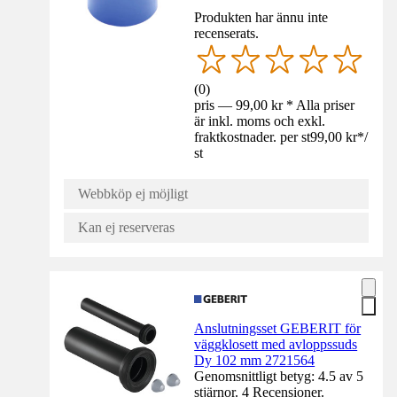
Produkten har ännu inte
recenserats.
(
0
)
pris — 99,00 kr * Alla priser
är inkl. moms och exkl.
fraktkostnader. per st
99,00 kr
*
/
st
Webbköp ej möjligt
Kan ej reserveras
Anslutningsset GEBERIT för
väggklosett med avloppssuds
Dy 102 mm 2721564
Genomsnittligt betyg: 4.5 av 5
stjärnor. 4 Recensioner.