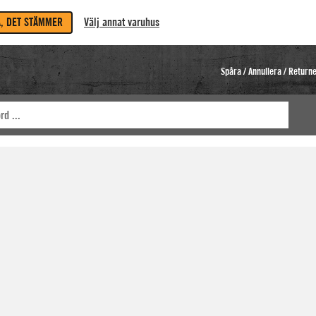
A, DET STÄMMER
Välj annat varuhus
Spåra / Annullera / Return