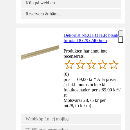
Köp på webben
Reservera & hämta
Dekorlist NEUHOFER blank
furu/tall 8x29x2400mm
Produkten har ännu inte
recenserats.
(
0
)
pris — 69,00 kr * Alla priser
är inkl. moms och exkl.
fraktkostnader. per st
69,00 kr
*
/
st
Motsvarar 28,75 kr per
m
(
28,75 kr
/
m
)
Webbköp f.n. ej möjligt
Tillfälligt ej reserverbar