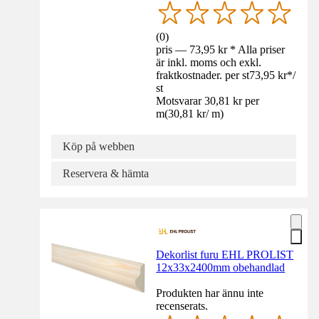
(
0
)
pris — 73,95 kr * Alla priser
är inkl. moms och exkl.
fraktkostnader. per st
73,95 kr
*
/
st
Motsvarar 30,81 kr per
m
(
30,81 kr
/
m
)
Köp på webben
Reservera & hämta
Dekorlist furu EHL PROLIST
12x33x2400mm obehandlad
Produkten har ännu inte
recenserats.