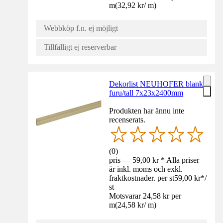
m
(
32,92 kr
/
m
)
Webbköp f.n. ej möjligt
Tillfälligt ej reserverbar
Dekorlist NEUHOFER blank
furu/tall 7x23x2400mm
Produkten har ännu inte
recenserats.
(
0
)
pris — 59,00 kr * Alla priser
är inkl. moms och exkl.
fraktkostnader. per st
59,00 kr
*
/
st
Motsvarar 24,58 kr per
m
(
24,58 kr
/
m
)