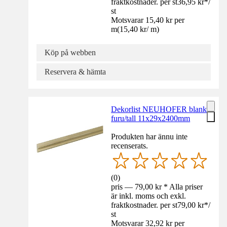
fraktkostnader. per st
36,95 kr
*
/
st
Motsvarar 15,40 kr per
m
(
15,40 kr
/
m
)
Köp på webben
Reservera & hämta
Dekorlist NEUHOFER blank
furu/tall 11x29x2400mm
Produkten har ännu inte
recenserats.
(
0
)
pris — 79,00 kr * Alla priser
är inkl. moms och exkl.
fraktkostnader. per st
79,00 kr
*
/
st
Motsvarar 32,92 kr per