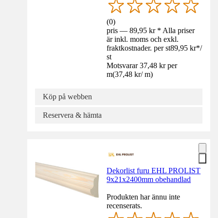
(
0
)
pris — 89,95 kr * Alla priser
är inkl. moms och exkl.
fraktkostnader. per st
89,95 kr
*
/
st
Motsvarar 37,48 kr per
m
(
37,48 kr
/
m
)
Köp på webben
Reservera & hämta
Dekorlist furu EHL PROLIST
9x21x2400mm obehandlad
Produkten har ännu inte
recenserats.