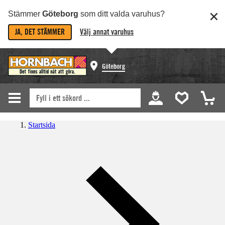
Stämmer
Göteborg
som ditt valda varuhus?
JA, DET STÄMMER
Välj annat varuhus
Göteborg
Startsida