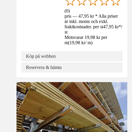
(
0
)
pris — 47,95 kr * Alla priser
är inkl. moms och exkl.
fraktkostnader. per st
47,95 kr
*
/
st
Motsvarar 19,98 kr per
m
(
19,98 kr
/
m
)
Köp på webben
Reservera & hämta
Tips & råd