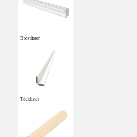
Bröstlister
Täcklister