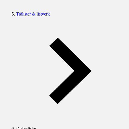
Trälister & listverk
Dekorlister