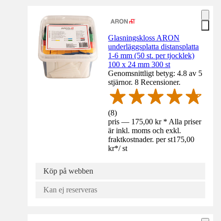
Glasningskloss ARON
underläggsplatta distansplatta
1-6 mm (50 st. per tjocklek)
100 x 24 mm 300 st
Genomsnittligt betyg: 4.8 av 5
stjärnor. 8 Recensioner.
(
8
)
pris — 175,00 kr * Alla priser
är inkl. moms och exkl.
fraktkostnader. per st
175,00
kr
*
/
st
Köp på webben
Kan ej reserveras