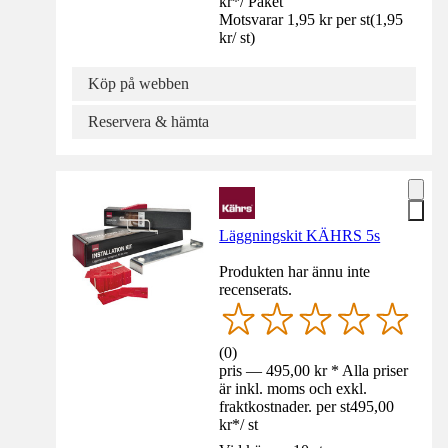
kr
*
/
Paket
Motsvarar 1,95 kr per st
(
1,95
kr
/
st
)
Köp på webben
Reservera & hämta
Läggningskit KÄHRS 5s
Produkten har ännu inte
recenserats.
(
0
)
pris — 495,00 kr * Alla priser
är inkl. moms och exkl.
fraktkostnader. per st
495,00
kr
*
/
st