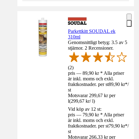
Parkettkitt SOUDAL ek
310ml
Genomsnittligt betyg: 3.5 av 5
stjärnor. 2 Recensioner.
(
2
)
pris — 89,90 kr * Alla priser
är inkl. moms och exkl.
fraktkostnader. per st
89,90 kr
*
/
st
Motsvarar 299,67 kr per
l
(
299,67 kr
/
l
)
Vid köp av 12 st:
pris — 79,90 kr * Alla priser
är inkl. moms och exkl.
fraktkostnader. per st
79,90 kr
*
/
st
Motsvarar 266,33 kr per