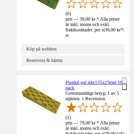
(
0
)
pris — 39,00 kr * Alla priser
är inkl. moms och exkl.
fraktkostnader. per st
39,00 kr
*
/
st
Köp på webben
Reservera & hämta
Plastkil gul 44x135x25mm 10-
pack
Genomsnittligt betyg: 1 av 5
stjärnor. 1 Recension.
(
1
)
pris — 79,00 kr * Alla priser
är inkl. moms och exkl.
fraktkostnader. per st
79,00 kr
*
/