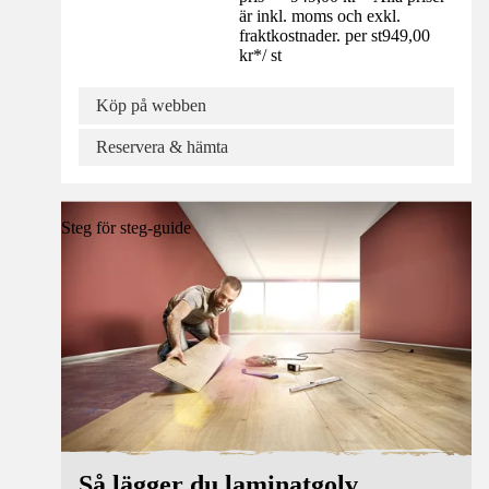
är inkl. moms och exkl.
fraktkostnader. per st
949,00
kr
*
/
st
Köp på webben
Reservera & hämta
Steg för steg-guide
Så lägger du laminatgolv