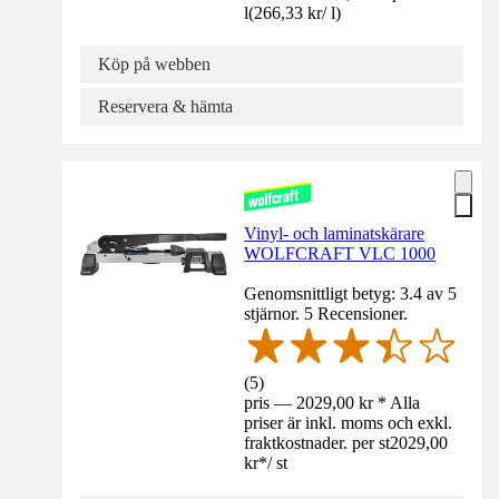
l
(
266,33 kr
/
l
)
Köp på webben
Reservera & hämta
Vinyl- och laminatskärare
WOLFCRAFT VLC 1000
Genomsnittligt betyg: 3.4 av 5
stjärnor. 5 Recensioner.
(
5
)
pris — 2029,00 kr * Alla
priser är inkl. moms och exkl.
fraktkostnader. per st
2029,00
kr
*
/
st