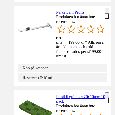
Parkettjärn Proffs
Produkten har ännu inte
recenserats.
(
0
)
pris — 199,00 kr * Alla priser
är inkl. moms och exkl.
fraktkostnader. per st
199,00
kr
*
/
st
Köp på webben
Reservera & hämta
Plastkil grön 30x70x10mm 10-
pack
Produkten har ännu inte
recenserats.