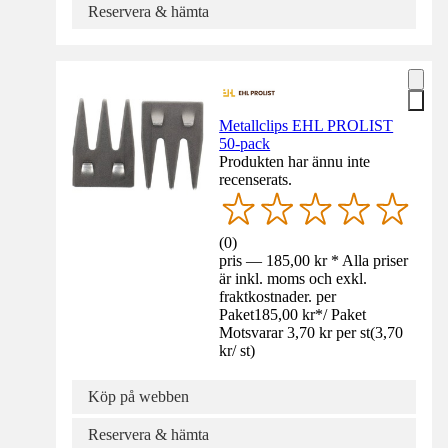
Reservera & hämta
Metallclips EHL PROLIST
50-pack
Produkten har ännu inte
recenserats.
(
0
)
pris — 185,00 kr * Alla priser
är inkl. moms och exkl.
fraktkostnader. per
Paket
185,00 kr
*
/
Paket
Motsvarar 3,70 kr per st
(
3,70
kr
/
st
)
Köp på webben
Reservera & hämta