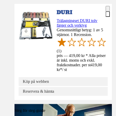
Trälagningset DURI tolv
färger och verktyg
Genomsnittligt betyg: 1 av 5
stjärnor. 1 Recension.
(
1
)
pris — 419,00 kr * Alla priser
är inkl. moms och exkl.
fraktkostnader. per st
419,00
kr
*
/
st
Köp på webben
Reservera & hämta
Steg för steg-guide