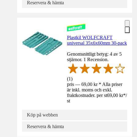
Reservera & hämta
Plastkil WOLFCRAFT
universal 35x6x60mm 30-pack
Genomsnittligt betyg: 4 av 5
stjärnor. 1 Recension.
(
1
)
pris — 69,00 kr * Alla priser
är inkl. moms och exkl.
fraktkostnader. per st
69,00 kr
*
/
st
Köp på webben
Reservera & hämta