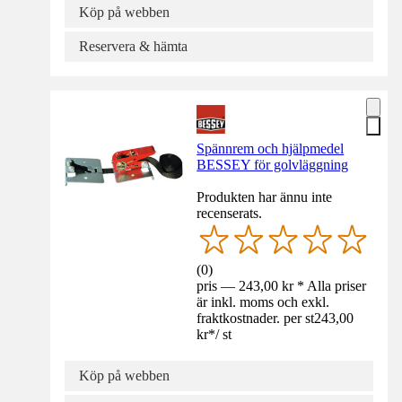
Köp på webben
Reservera & hämta
Spännrem och hjälpmedel
BESSEY för golvläggning
Produkten har ännu inte
recenserats.
(
0
)
pris — 243,00 kr * Alla priser
är inkl. moms och exkl.
fraktkostnader. per st
243,00
kr
*
/
st
Köp på webben