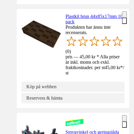
Plastkil brun 44x85x17mm 10-
pack
Produkten har ännu inte
recenserats.
(
0
)
pris — 45,00 kr * Alla priser
är inkl. moms och exkl.
fraktkostnader. per st
45,00 kr
*
/
st
Köp på webben
Reservera & hämta
Smygvinkel och geringslåda