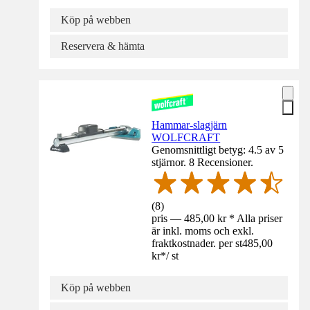
Köp på webben
Reservera & hämta
Hammar-slagjärn
WOLFCRAFT
Genomsnittligt betyg: 4.5 av 5
stjärnor. 8 Recensioner.
(
8
)
pris — 485,00 kr * Alla priser
är inkl. moms och exkl.
fraktkostnader. per st
485,00
kr
*
/
st
Köp på webben