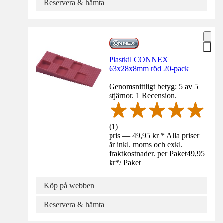
Reservera & hämta
Plastkil CONNEX
63x28x8mm röd 20-pack
Genomsnittligt betyg: 5 av 5
stjärnor. 1 Recension.
(
1
)
pris — 49,95 kr * Alla priser
är inkl. moms och exkl.
fraktkostnader. per Paket
49,95
kr
*
/
Paket
Köp på webben
Reservera & hämta