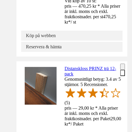
Vid köp av 10 st:
pris — 470,25 kr * Alla priser
är inkl. moms och exkl.
fraktkostnader. per st
470,25
kr
*
/
st
Köp på webben
Reservera & hämta
Distanskloss PRINZ trä 12-
pack
Genomsnittligt betyg: 3.4 av 5
stjärnor. 5 Recensioner.
(
5
)
pris — 29,00 kr * Alla priser
är inkl. moms och exkl.
fraktkostnader. per Paket
29,00
kr
*
/
Paket