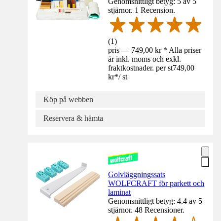
Genomsnittligt betyg: 5 av 5
stjärnor. 1 Recension.
(
1
)
pris — 749,00 kr * Alla priser
är inkl. moms och exkl.
fraktkostnader. per st
749,00
kr
*
/
st
Köp på webben
Reservera & hämta
Golvläggningssats
WOLFCRAFT för parkett och
laminat
Genomsnittligt betyg: 4.4 av 5
stjärnor. 48 Recensioner.