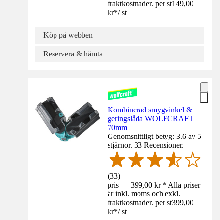
fraktkostnader. per st
149,00
kr
*
/
st
Köp på webben
Reservera & hämta
Kombinerad smygvinkel &
geringslåda WOLFCRAFT
70mm
Genomsnittligt betyg: 3.6 av 5
stjärnor. 33 Recensioner.
(
33
)
pris — 399,00 kr * Alla priser
är inkl. moms och exkl.
fraktkostnader. per st
399,00
kr
*
/
st