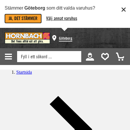
Stämmer
Göteborg
som ditt valda varuhus?
JA, DET STÄMMER
Välj annat varuhus
Göteborg
Startsida