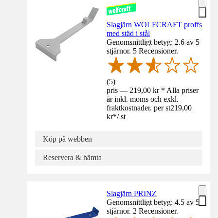
Slagjärn WOLFCRAFT proffs
med städ i stål
Genomsnittligt betyg: 2.6 av 5
stjärnor. 5 Recensioner.
(
5
)
pris — 219,00 kr * Alla priser
är inkl. moms och exkl.
fraktkostnader. per st
219,00
kr
*
/
st
Köp på webben
Reservera & hämta
Slagjärn PRINZ
Genomsnittligt betyg: 4.5 av 5
stjärnor. 2 Recensioner.