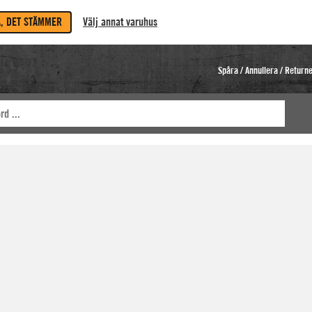
A, DET STÄMMER
Välj annat varuhus
Spåra / Annullera / Return