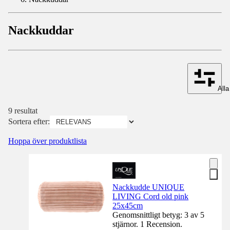
Nackkuddar
Alla 
9 resultat
Sortera efter:
Hoppa över produktlista
Nackkudde UNIQUE
LIVING Cord old pink
25x45cm
Genomsnittligt betyg: 3 av 5
stjärnor. 1 Recension.