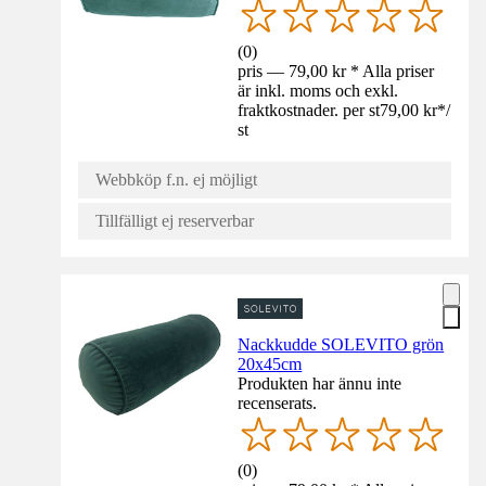
(
0
)
pris — 79,00 kr * Alla priser
är inkl. moms och exkl.
fraktkostnader. per st
79,00 kr
*
/
st
Webbköp f.n. ej möjligt
Tillfälligt ej reserverbar
Nackkudde SOLEVITO grön
20x45cm
Produkten har ännu inte
recenserats.
(
0
)