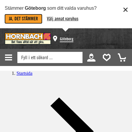
Stämmer
Göteborg
som ditt valda varuhus?
JA, DET STÄMMER
Välj annat varuhus
Göteborg
Startsida