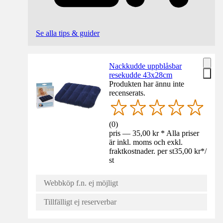
Se alla tips & guider
Nackkudde uppblåsbar
resekudde 43x28cm
Produkten har ännu inte
recenserats.
(
0
)
pris — 35,00 kr * Alla priser
är inkl. moms och exkl.
fraktkostnader. per st
35,00 kr
*
/
st
Webbköp f.n. ej möjligt
Tillfälligt ej reserverbar