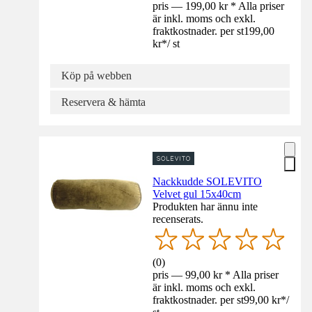
pris — 199,00 kr * Alla priser
är inkl. moms och exkl.
fraktkostnader. per st
199,00
kr
*
/
st
Köp på webben
Reservera & hämta
Nackkudde SOLEVITO
Velvet gul 15x40cm
Produkten har ännu inte
recenserats.
(
0
)
pris — 99,00 kr * Alla priser
är inkl. moms och exkl.
fraktkostnader. per st
99,00 kr
*
/