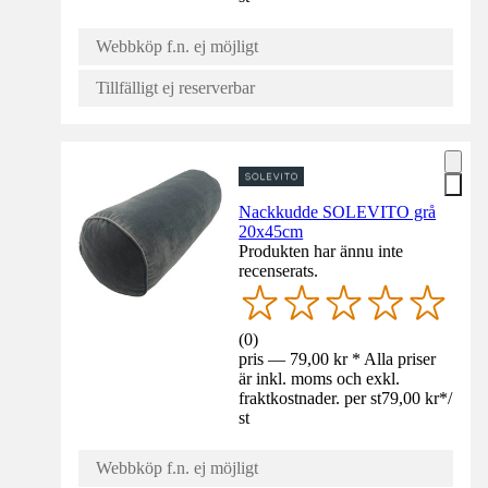
Webbköp f.n. ej möjligt
Tillfälligt ej reserverbar
Nackkudde SOLEVITO grå
20x45cm
Produkten har ännu inte
recenserats.
(
0
)
pris — 79,00 kr * Alla priser
är inkl. moms och exkl.
fraktkostnader. per st
79,00 kr
*
/
st
Webbköp f.n. ej möjligt