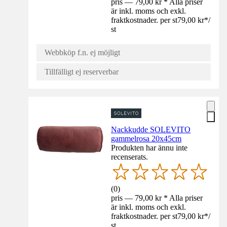
pris — 79,00 kr * Alla priser
är inkl. moms och exkl.
fraktkostnader. per st
79,00 kr
*
/
st
Webbköp f.n. ej möjligt
Tillfälligt ej reserverbar
Nackkudde SOLEVITO
gammelrosa 20x45cm
Produkten har ännu inte
recenserats.
(
0
)
pris — 79,00 kr * Alla priser
är inkl. moms och exkl.
fraktkostnader. per st
79,00 kr
*
/
st