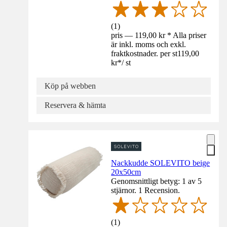
(
1
)
pris — 119,00 kr * Alla priser
är inkl. moms och exkl.
fraktkostnader. per st
119,00
kr
*
/
st
Köp på webben
Reservera & hämta
Nackkudde SOLEVITO beige
20x50cm
Genomsnittligt betyg: 1 av 5
stjärnor. 1 Recension.
(
1
)