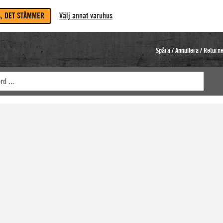
A, DET STÄMMER
Välj annat varuhus
Spåra / Annullera / Return