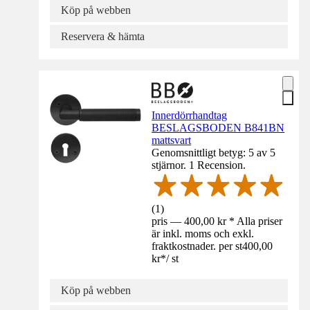
Köp på webben
Reservera & hämta
Innerdörrhandtag
BESLAGSBODEN B841BN
mattsvart
Genomsnittligt betyg: 5 av 5
stjärnor. 1 Recension.
(
1
)
pris — 400,00 kr * Alla priser
är inkl. moms och exkl.
fraktkostnader. per st
400,00
kr
*
/
st
Köp på webben