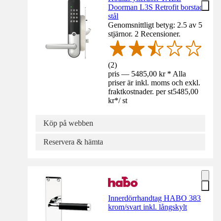
Doorman L3S Retrofit borstad
stål
Genomsnittligt betyg: 2.5 av 5
stjärnor. 2 Recensioner.
(
2
)
pris — 5485,00 kr * Alla
priser är inkl. moms och exkl.
fraktkostnader. per st
5485,00
kr
*
/
st
Köp på webben
Reservera & hämta
Innerdörrhandtag HABO 383
krom/svart inkl. långskylt