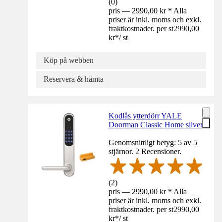
(
0
)
pris — 2990,00 kr * Alla
priser är inkl. moms och exkl.
fraktkostnader. per st
2990,00
kr
*
/
st
Köp på webben
Reservera & hämta
Kodlås ytterdörr YALE
Doorman Classic Home silver
Genomsnittligt betyg: 5 av 5
stjärnor. 2 Recensioner.
(
2
)
pris — 2990,00 kr * Alla
priser är inkl. moms och exkl.
fraktkostnader. per st
2990,00
kr
*
/
st