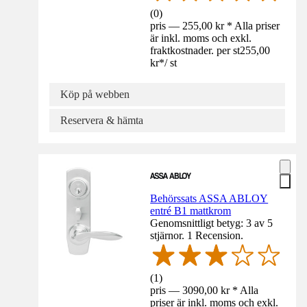
(
0
)
pris — 255,00 kr * Alla priser
är inkl. moms och exkl.
fraktkostnader. per st
255,00
kr
*
/
st
Köp på webben
Reservera & hämta
Behörssats ASSA ABLOY
entré B1 mattkrom
Genomsnittligt betyg: 3 av 5
stjärnor. 1 Recension.
(
1
)
pris — 3090,00 kr * Alla
priser är inkl. moms och exkl.