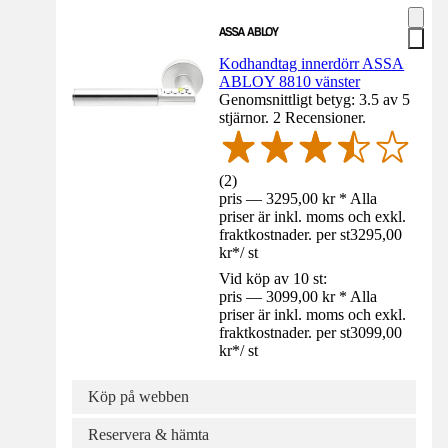
Kodhandtag innerdörr ASSA
ABLOY 8810 vänster
Genomsnittligt betyg: 3.5 av 5
stjärnor. 2 Recensioner.
(
2
)
pris — 3295,00 kr * Alla
priser är inkl. moms och exkl.
fraktkostnader. per st
3295,00
kr
*
/
st
Vid köp av 10 st:
pris — 3099,00 kr * Alla
priser är inkl. moms och exkl.
fraktkostnader. per st
3099,00
kr
*
/
st
Köp på webben
Reservera & hämta