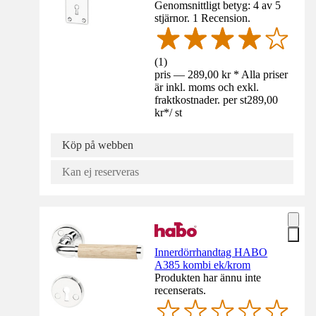
Genomsnittligt betyg: 4 av 5
stjärnor. 1 Recension.
(
1
)
pris — 289,00 kr * Alla priser
är inkl. moms och exkl.
fraktkostnader. per st
289,00
kr
*
/
st
Köp på webben
Kan ej reserveras
Innerdörrhandtag HABO
A385 kombi ek/krom
Produkten har ännu inte
recenserats.