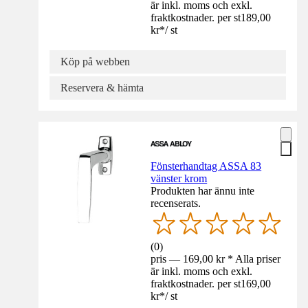
är inkl. moms och exkl.
fraktkostnader. per st
189,00
kr
*
/
st
Köp på webben
Reservera & hämta
Fönsterhandtag ASSA 83
vänster krom
Produkten har ännu inte
recenserats.
(
0
)
pris — 169,00 kr * Alla priser
är inkl. moms och exkl.
fraktkostnader. per st
169,00
kr
*
/
st