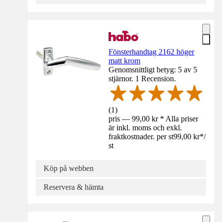
Fönsterhandtag 2162 höger
matt krom
Genomsnittligt betyg: 5 av 5
stjärnor. 1 Recension.
(
1
)
pris — 99,00 kr * Alla priser
är inkl. moms och exkl.
fraktkostnader. per st
99,00 kr
*
/
st
Köp på webben
Reservera & hämta