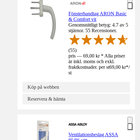
Fönsterhandtag ARON Basic
& Comfort vit
Genomsnittligt betyg: 4.7 av 5
stjärnor. 55 Recensioner.
(
55
)
pris — 69,00 kr * Alla priser
är inkl. moms och exkl.
fraktkostnader. per st
69,00 kr
*
/
st
Köp på webben
Reservera & hämta
Ventilationsbeslag ASSA