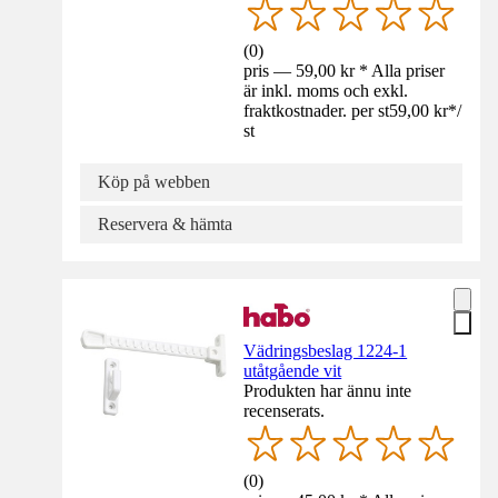
(
0
)
pris — 59,00 kr * Alla priser
är inkl. moms och exkl.
fraktkostnader. per st
59,00 kr
*
/
st
Köp på webben
Reservera & hämta
Vädringsbeslag 1224-1
utåtgående vit
Produkten har ännu inte
recenserats.
(
0
)