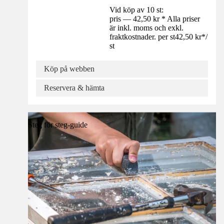
Vid köp av 10 st:
pris — 42,50 kr * Alla priser
är inkl. moms och exkl.
fraktkostnader. per st
42,50 kr
*
/
st
Köp på webben
Reservera & hämta
Steg för steg-guide