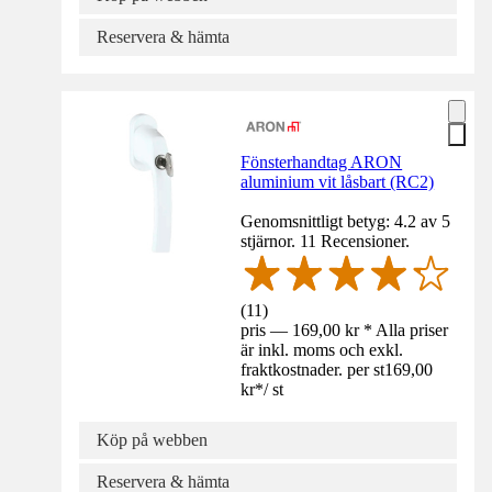
Reservera & hämta
Fönsterhandtag ARON
aluminium vit låsbart (RC2)
Genomsnittligt betyg: 4.2 av 5
stjärnor. 11 Recensioner.
(
11
)
pris — 169,00 kr * Alla priser
är inkl. moms och exkl.
fraktkostnader. per st
169,00
kr
*
/
st
Köp på webben
Reservera & hämta