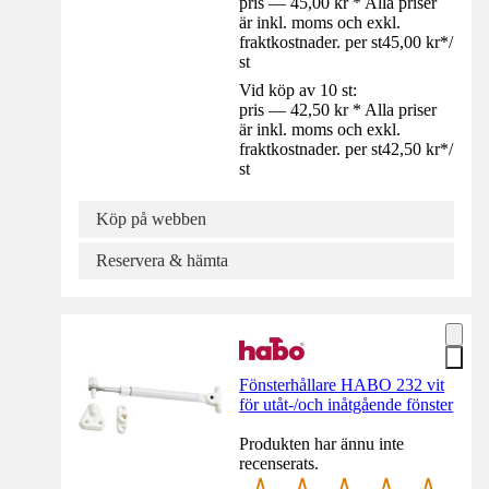
pris — 45,00 kr * Alla priser
är inkl. moms och exkl.
fraktkostnader. per st
45,00 kr
*
/
st
Vid köp av 10 st:
pris — 42,50 kr * Alla priser
är inkl. moms och exkl.
fraktkostnader. per st
42,50 kr
*
/
st
Köp på webben
Reservera & hämta
Fönsterhållare HABO 232 vit
för utåt-/och inåtgående fönster
Produkten har ännu inte
recenserats.