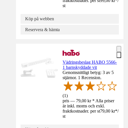
fraktkostnader. per st
99,00 kr
*
/
st
Köp på webben
Reservera & hämta
Vädringsbeslag HABO 5566-
1 barnskyddade vit
Genomsnittligt betyg: 3 av 5
stjärnor. 1 Recension.
(
1
)
pris — 79,00 kr * Alla priser
är inkl. moms och exkl.
fraktkostnader. per st
79,00 kr
*
/
st