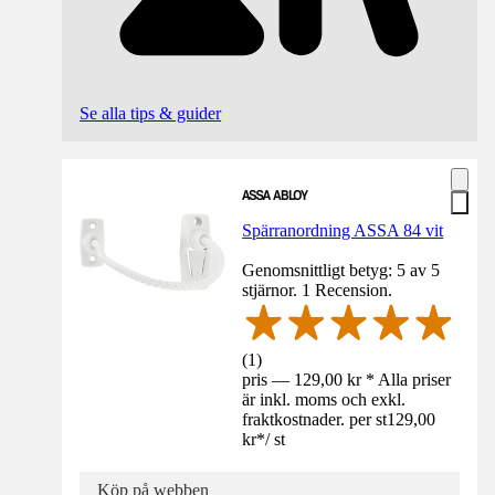
Se alla tips & guider
Spärranordning ASSA 84 vit
Genomsnittligt betyg: 5 av 5
stjärnor. 1 Recension.
(
1
)
pris — 129,00 kr * Alla priser
är inkl. moms och exkl.
fraktkostnader. per st
129,00
kr
*
/
st
Köp på webben