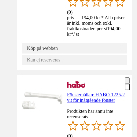
(
0
)
pris — 194,00 kr * Alla priser
är inkl. moms och exkl.
fraktkostnader. per st
194,00
kr
*
/
st
Köp på webben
Kan ej reserveras
Fönsterhållare HABO 1225-2
vit för inåtgående fönster
Produkten har ännu inte
recenserats.
(
0
)