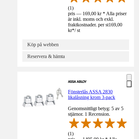
(
1
)
pris — 169,00 kr * Alla priser
är inkl. moms och exkl.
fraktkostnader. per st
169,00
kr
*
/
st
Köp på webben
Reservera & hämta
Fönsterlås ASSA 2830
likalåsning krom 3-pack
Genomsnittligt betyg: 5 av 5
stjärnor. 1 Recension.
(
1
)