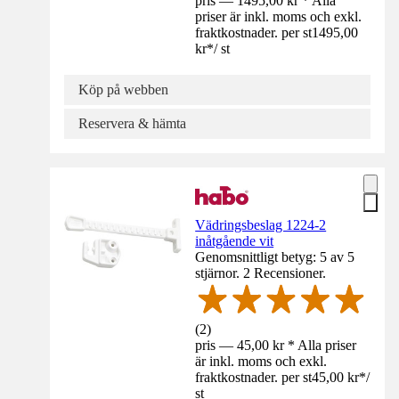
pris — 1495,00 kr * Alla
priser är inkl. moms och exkl.
fraktkostnader. per st
1495,00
kr
*
/
st
Köp på webben
Reservera & hämta
Vädringsbeslag 1224-2
inåtgående vit
Genomsnittligt betyg: 5 av 5
stjärnor. 2 Recensioner.
(
2
)
pris — 45,00 kr * Alla priser
är inkl. moms och exkl.
fraktkostnader. per st
45,00 kr
*
/
st