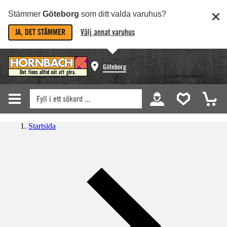
Stämmer
Göteborg
som ditt valda varuhus?
JA, DET STÄMMER
Välj annat varuhus
Göteborg
Startsida