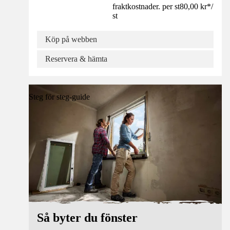
fraktkostnader. per st
80,00 kr
*
/
st
Köp på webben
Reservera & hämta
Steg för steg-guide
Så byter du fönster