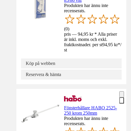
85/86 vitt
Produkten har ännu inte
recenserats.
(
0
)
pris — 94,95 kr * Alla priser
är inkl. moms och exkl.
fraktkostnader. per st
94,95 kr
*
/
st
Köp på webben
Reservera & hämta
Fönsterhållare HABO 2525-
250 krom 250mm
Produkten har ännu inte
recenserats.