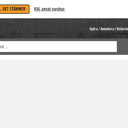
A, DET STÄMMER
Välj annat varuhus
Spåra / Annullera / Return