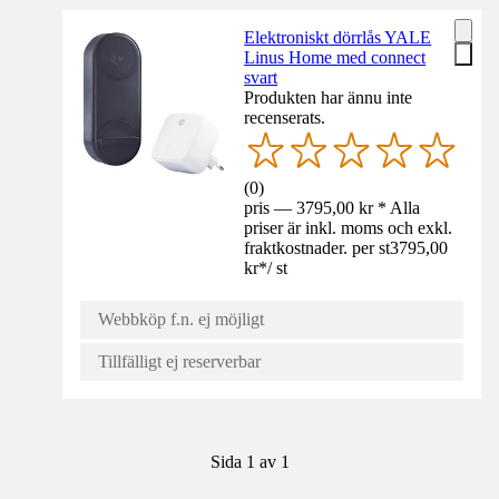
Elektroniskt dörrlås YALE
Linus Home med connect
svart
Produkten har ännu inte
recenserats.
(
0
)
pris — 3795,00 kr * Alla
priser är inkl. moms och exkl.
fraktkostnader. per st
3795,00
kr
*
/
st
Webbköp f.n. ej möjligt
Tillfälligt ej reserverbar
Sida 1 av 1