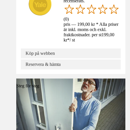
recenserats.
(
0
)
pris — 199,00 kr * Alla priser
är inkl. moms och exkl.
fraktkostnader. per st
199,00
kr
*
/
st
Köp på webben
Reservera & hämta
Steg för steg