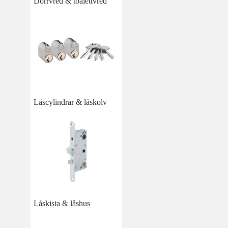
Dörrvred & toalettvred
Låscylindrar & låskolv
Låskista & låshus