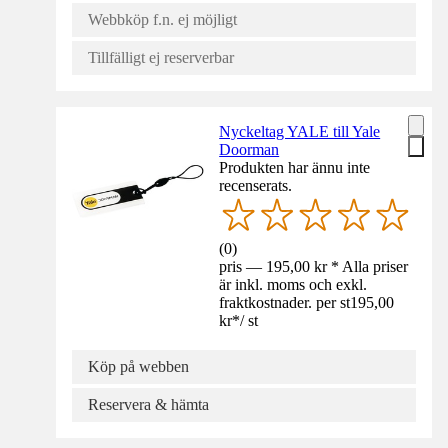
Webbköp f.n. ej möjligt
Tillfälligt ej reserverbar
Nyckeltag YALE till Yale
Doorman
Produkten har ännu inte
recenserats.
(
0
)
pris — 195,00 kr * Alla priser
är inkl. moms och exkl.
fraktkostnader. per st
195,00
kr
*
/
st
Köp på webben
Reservera & hämta