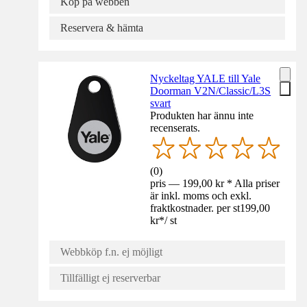
Köp på webben
Reservera & hämta
Nyckeltag YALE till Yale
Doorman V2N/Classic/L3S
svart
Produkten har ännu inte
recenserats.
(
0
)
pris — 199,00 kr * Alla priser
är inkl. moms och exkl.
fraktkostnader. per st
199,00
kr
*
/
st
Webbköp f.n. ej möjligt
Tillfälligt ej reserverbar