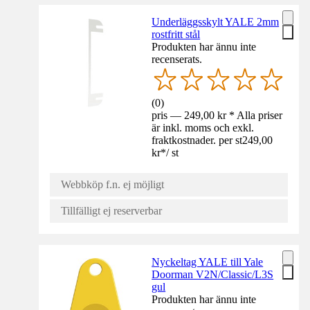
Underläggsskylt YALE 2mm
rostfritt stål
Produkten har ännu inte
recenserats.
(
0
)
pris — 249,00 kr * Alla priser
är inkl. moms och exkl.
fraktkostnader. per st
249,00
kr
*
/
st
Webbköp f.n. ej möjligt
Tillfälligt ej reserverbar
Nyckeltag YALE till Yale
Doorman V2N/Classic/L3S
gul
Produkten har ännu inte