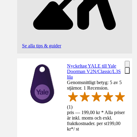
Se alla tips & guider
Nyckeltag YALE till Yale
Doorman V2N/Classic/L3S
lila
Genomsnittligt betyg: 5 av 5
stjärnor. 1 Recension.
(
1
)
pris — 199,00 kr * Alla priser
är inkl. moms och exkl.
fraktkostnader. per st
199,00
kr
*
/
st