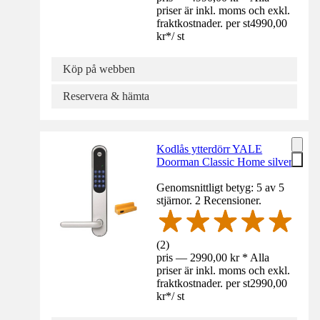
priser är inkl. moms och exkl.
fraktkostnader. per st
4990,00
kr
*
/
st
Köp på webben
Reservera & hämta
Kodlås ytterdörr YALE
Doorman Classic Home silver
Genomsnittligt betyg: 5 av 5
stjärnor. 2 Recensioner.
(
2
)
pris — 2990,00 kr * Alla
priser är inkl. moms och exkl.
fraktkostnader. per st
2990,00
kr
*
/
st