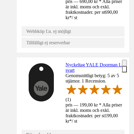
pris — 690,00 kr * Alla priser
är inkl. moms och exkl.
fraktkostnader. per st
690,00
kr
*
/
st
Webbköp f.n. ej möjligt
Tillfälligt ej reserverbar
Nyckeltag YALE Doorman L3
svart
Genomsnittligt betyg: 5 av 5
stjärnor. 1 Recension.
(
1
)
pris — 199,00 kr * Alla priser
är inkl. moms och exkl.
fraktkostnader. per st
199,00
kr
*
/
st