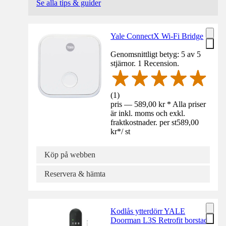
Se alla tips & guider
Yale ConnectX Wi-Fi Bridge
Genomsnittligt betyg: 5 av 5
stjärnor. 1 Recension.
(
1
)
pris — 589,00 kr * Alla priser
är inkl. moms och exkl.
fraktkostnader. per st
589,00
kr
*
/
st
Köp på webben
Reservera & hämta
Kodlås ytterdörr YALE
Doorman L3S Retrofit borstad