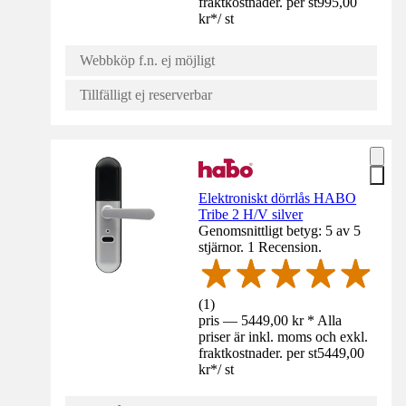
fraktkostnader. per st
995,00
kr
*
/
st
Webbköp f.n. ej möjligt
Tillfälligt ej reserverbar
Elektroniskt dörrlås HABO
Tribe 2 H/V silver
Genomsnittligt betyg: 5 av 5
stjärnor. 1 Recension.
(
1
)
pris — 5449,00 kr * Alla
priser är inkl. moms och exkl.
fraktkostnader. per st
5449,00
kr
*
/
st