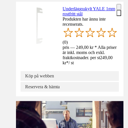
Underläggsskylt YALE 1mm
rostfritt stål
Produkten har ännu inte
recenserats.
(
0
)
pris — 249,00 kr * Alla priser
är inkl. moms och exkl.
fraktkostnader. per st
249,00
kr
*
/
st
Köp på webben
Reservera & hämta
Service