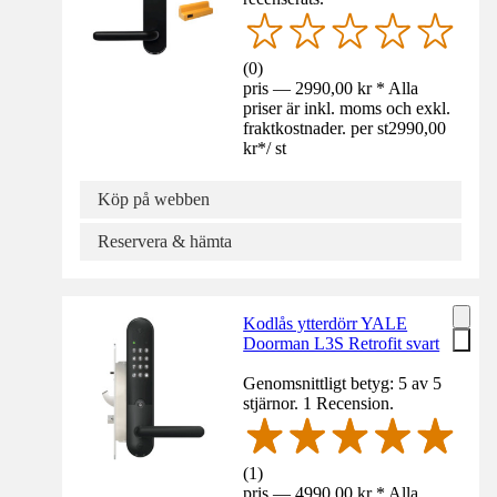
(
0
)
pris — 2990,00 kr * Alla
priser är inkl. moms och exkl.
fraktkostnader. per st
2990,00
kr
*
/
st
Köp på webben
Reservera & hämta
Kodlås ytterdörr YALE
Doorman L3S Retrofit svart
Genomsnittligt betyg: 5 av 5
stjärnor. 1 Recension.
(
1
)
pris — 4990,00 kr * Alla