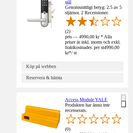
stål
Genomsnittligt betyg: 2.5 av 5
stjärnor. 2 Recensioner.
(
2
)
pris — 4990,00 kr * Alla
priser är inkl. moms och exkl.
fraktkostnader. per st
4990,00
kr
*
/
st
Köp på webben
Reservera & hämta
Access Module YALE
Produkten har ännu inte
recenserats.
(
0
)