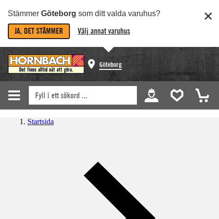
Stämmer
Göteborg
som ditt valda varuhus?
JA, DET STÄMMER
Välj annat varuhus
Göteborg
Startsida