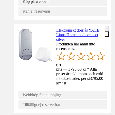
Köp på webben
Kan ej reserveras
Elektroniskt dörrlås YALE
Linus Home med connect
silver
Produkten har ännu inte
recenserats.
(
0
)
pris — 3795,00 kr * Alla
priser är inkl. moms och exkl.
fraktkostnader. per st
3795,00
kr
*
/
st
Webbköp f.n. ej möjligt
Tillfälligt ej reserverbar