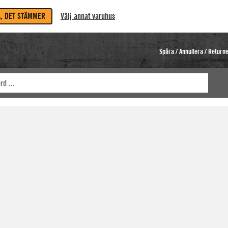
A, DET STÄMMER
Välj annat varuhus
Spåra / Annullera / Return