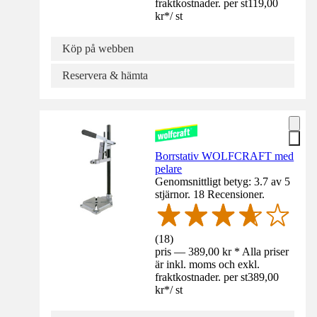
fraktkostnader. per st
119,00
kr
*
/
st
Köp på webben
Reservera & hämta
Borrstativ WOLFCRAFT med
pelare
Genomsnittligt betyg: 3.7 av 5
stjärnor. 18 Recensioner.
(
18
)
pris — 389,00 kr * Alla priser
är inkl. moms och exkl.
fraktkostnader. per st
389,00
kr
*
/
st