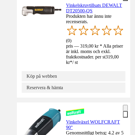
Vinkelskruvtillsats DEWALT
DT20500-QS
Produkten har ännu inte
recenserats.
(
0
)
pris — 319,00 kr * Alla priser
är inkl. moms och exkl.
fraktkostnader. per st
319,00
kr
*
/
st
Köp på webben
Reservera & hämta
Vinkelväxel WOLFCRAFT
90°
Genomsnittligt betyg: 4.2 av 5