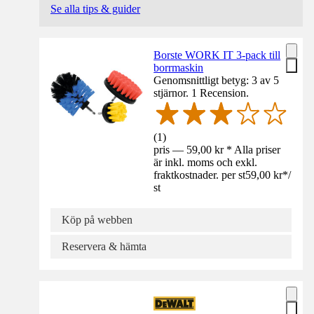
Se alla tips & guider
Borste WORK IT 3-pack till
borrmaskin
Genomsnittligt betyg: 3 av 5
stjärnor. 1 Recension.
(
1
)
pris — 59,00 kr * Alla priser
är inkl. moms och exkl.
fraktkostnader. per st
59,00 kr
*
/
st
Köp på webben
Reservera & hämta