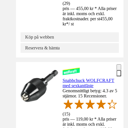
(
29
)
pris — 455,00 kr * Alla priser
är inkl. moms och exkl.
fraktkostnader. per st
455,00
kr
*
/
st
Köp på webben
Reservera & hämta
Snabbchuck WOLFCRAFT
med sexkantfäste
Genomsnittligt betyg: 4.3 av 5
stjärnor. 15 Recensioner.
(
15
)
pris — 119,00 kr * Alla priser
är inkl. moms och exkl.