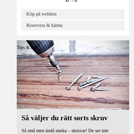
kr
*
/
st
Köp på webben
Reservera & hämta
Tips & råd
Så väljer du rätt sorts skruv
Så små men ändå starka – skruvar! De ser inte