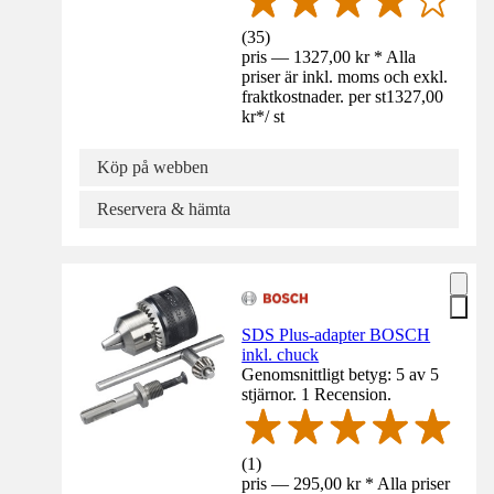
(
35
)
pris — 1327,00 kr * Alla
priser är inkl. moms och exkl.
fraktkostnader. per st
1327,00
kr
*
/
st
Köp på webben
Reservera & hämta
SDS Plus-adapter BOSCH
inkl. chuck
Genomsnittligt betyg: 5 av 5
stjärnor. 1 Recension.
(
1
)
pris — 295,00 kr * Alla priser