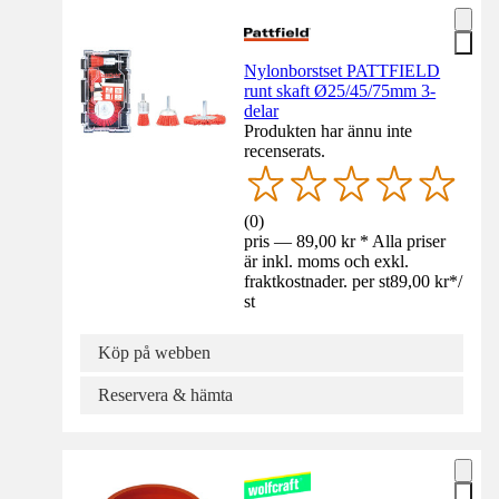
Nylonborstset PATTFIELD
runt skaft Ø25/45/75mm 3-
delar
Produkten har ännu inte
recenserats.
(
0
)
pris — 89,00 kr * Alla priser
är inkl. moms och exkl.
fraktkostnader. per st
89,00 kr
*
/
st
Köp på webben
Reservera & hämta