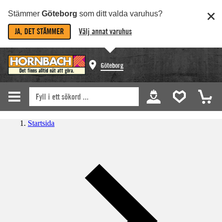
Stämmer
Göteborg
som ditt valda varuhus?
JA, DET STÄMMER
Välj annat varuhus
Göteborg
Startsida