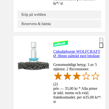
kr
*
/
st
Köp på webben
Reservera & hämta
Cirkulärborste WOLFCRAFT
Ø 38mm ståltråd med bitsfäste
Genomsnittligt betyg: 3 av 5
stjärnor. 2 Recensioner.
(
2
)
pris — 35,00 kr * Alla priser
är inkl. moms och exkl.
fraktkostnader. per st
35,00 kr
*
/
st