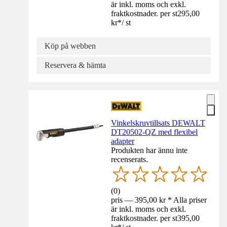
är inkl. moms och exkl.
fraktkostnader. per st
295,00
kr
*
/
st
Köp på webben
Reservera & hämta
Vinkelskruvtillsats DEWALT
DT20502-QZ med flexibel
adapter
Produkten har ännu inte
recenserats.
(
0
)
pris — 395,00 kr * Alla priser
är inkl. moms och exkl.
fraktkostnader. per st
395,00