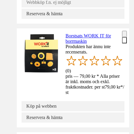
Webbköp f.n. ej möjligt
Reservera & hämta
Borstsats WORK IT för
borrmaskin
Produkten har ännu inte
recenserats.
(
0
)
pris — 79,00 kr * Alla priser
är inkl. moms och exkl.
fraktkostnader. per st
79,00 kr
*
/
st
Köp på webben
Reservera & hämta