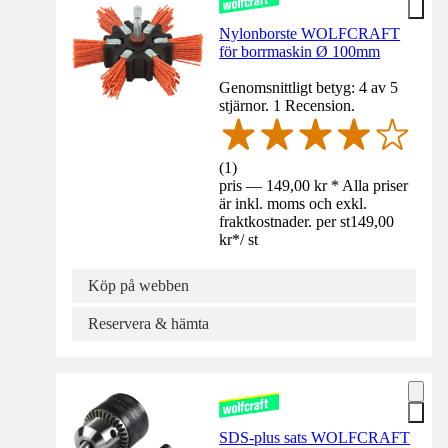
Nylonborste WOLFCRAFT
för borrmaskin Ø 100mm
Genomsnittligt betyg: 4 av 5
stjärnor. 1 Recension.
(
1
)
pris — 149,00 kr * Alla priser
är inkl. moms och exkl.
fraktkostnader. per st
149,00
kr
*
/
st
Köp på webben
Reservera & hämta
SDS-plus sats WOLFCRAFT