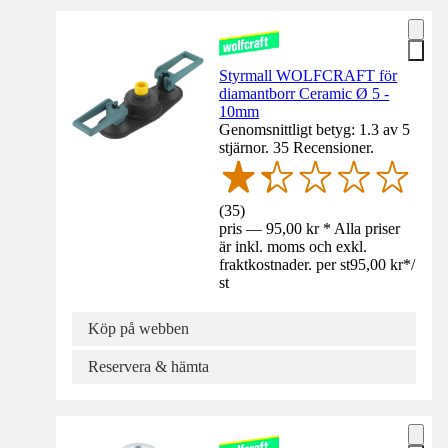
Styrmall WOLFCRAFT för
diamantborr Ceramic Ø 5 -
10mm
Genomsnittligt betyg: 1.3 av 5
stjärnor. 35 Recensioner.
(
35
)
pris — 95,00 kr * Alla priser
är inkl. moms och exkl.
fraktkostnader. per st
95,00 kr
*
/
st
Köp på webben
Reservera & hämta