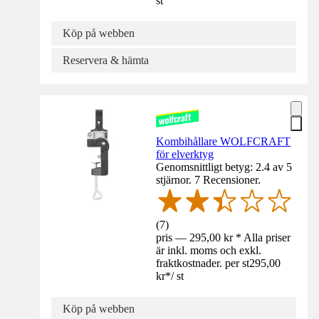
st
Köp på webben
Reservera & hämta
Kombihållare WOLFCRAFT
för elverktyg
Genomsnittligt betyg: 2.4 av 5
stjärnor. 7 Recensioner.
(
7
)
pris — 295,00 kr * Alla priser
är inkl. moms och exkl.
fraktkostnader. per st
295,00
kr
*
/
st
Köp på webben