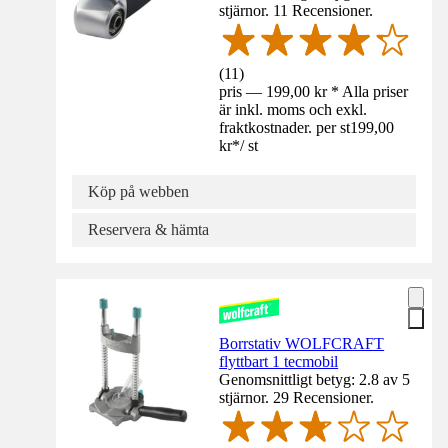
stjärnor. 11 Recensioner.
(
11
)
pris — 199,00 kr * Alla priser
är inkl. moms och exkl.
fraktkostnader. per st
199,00
kr
*
/
st
Köp på webben
Reservera & hämta
Borrstativ WOLFCRAFT
flyttbart 1 tecmobil
Genomsnittligt betyg: 2.8 av 5
stjärnor. 29 Recensioner.