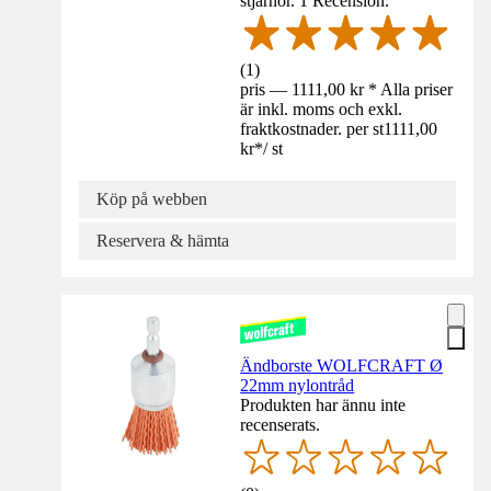
stjärnor. 1 Recension.
(
1
)
pris — 1111,00 kr * Alla priser
är inkl. moms och exkl.
fraktkostnader. per st
1111,00
kr
*
/
st
Köp på webben
Reservera & hämta
Ändborste WOLFCRAFT Ø
22mm nylontråd
Produkten har ännu inte
recenserats.