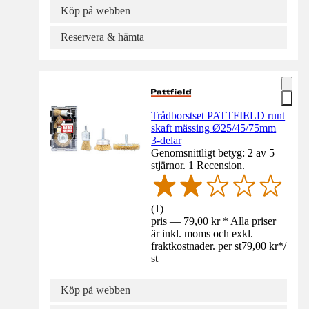
Köp på webben
Reservera & hämta
Trådborstset PATTFIELD runt
skaft mässing Ø25/45/75mm
3-delar
Genomsnittligt betyg: 2 av 5
stjärnor. 1 Recension.
(
1
)
pris — 79,00 kr * Alla priser
är inkl. moms och exkl.
fraktkostnader. per st
79,00 kr
*
/
st
Köp på webben