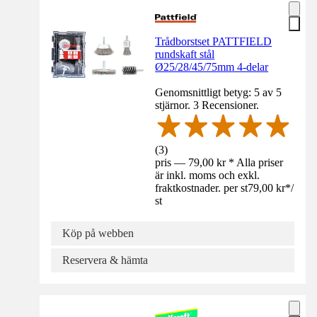
Trådborstset PATTFIELD
rundskaft stål
Ø25/28/45/75mm 4-delar
Genomsnittligt betyg: 5 av 5
stjärnor. 3 Recensioner.
(
3
)
pris — 79,00 kr * Alla priser
är inkl. moms och exkl.
fraktkostnader. per st
79,00 kr
*
/
st
Köp på webben
Reservera & hämta