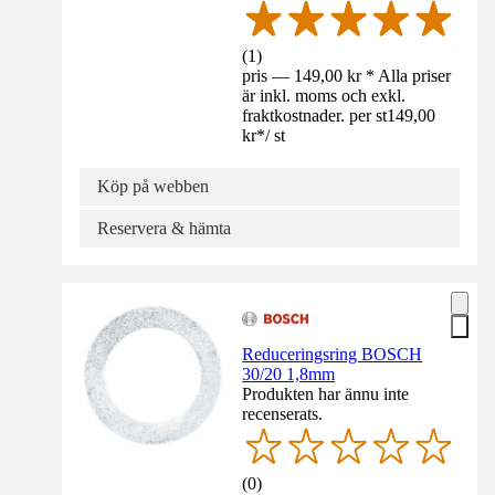
(
1
)
pris — 149,00 kr * Alla priser
är inkl. moms och exkl.
fraktkostnader. per st
149,00
kr
*
/
st
Köp på webben
Reservera & hämta
Reduceringsring BOSCH
30/20 1,8mm
Produkten har ännu inte
recenserats.
(
0
)