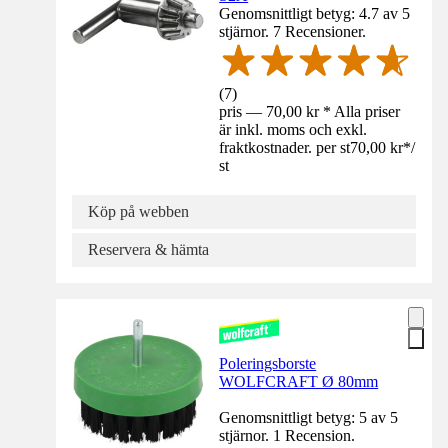
Genomsnittligt betyg: 4.7 av 5
stjärnor. 7 Recensioner.
(
7
)
pris — 70,00 kr * Alla priser
är inkl. moms och exkl.
fraktkostnader. per st
70,00 kr
*
/
st
Köp på webben
Reservera & hämta
Poleringsborste
WOLFCRAFT Ø 80mm
Genomsnittligt betyg: 5 av 5
stjärnor. 1 Recension.