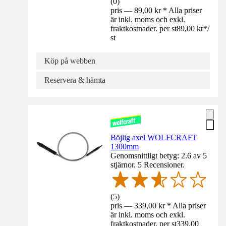
(
0
)
pris — 89,00 kr * Alla priser
är inkl. moms och exkl.
fraktkostnader. per st
89,00 kr
*
/
st
Köp på webben
Reservera & hämta
Böjlig axel WOLFCRAFT
1300mm
Genomsnittligt betyg: 2.6 av 5
stjärnor. 5 Recensioner.
(
5
)
pris — 339,00 kr * Alla priser
är inkl. moms och exkl.
fraktkostnader. per st
339,00