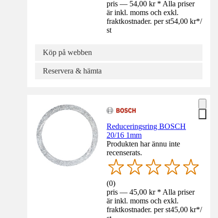
pris — 54,00 kr * Alla priser
är inkl. moms och exkl.
fraktkostnader. per st
54,00 kr
*
/
st
Köp på webben
Reservera & hämta
Reduceringsring BOSCH
20/16 1mm
Produkten har ännu inte
recenserats.
(
0
)
pris — 45,00 kr * Alla priser
är inkl. moms och exkl.
fraktkostnader. per st
45,00 kr
*
/