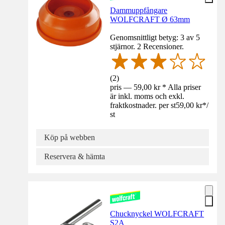
Dammuppfångare
WOLFCRAFT Ø 63mm
Genomsnittligt betyg: 3 av 5
stjärnor. 2 Recensioner.
(
2
)
pris — 59,00 kr * Alla priser
är inkl. moms och exkl.
fraktkostnader. per st
59,00 kr
*
/
st
Köp på webben
Reservera & hämta
Chucknyckel WOLFCRAFT
S2A