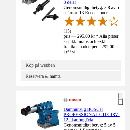
3 delar
Genomsnittligt betyg: 3.8 av 5
stjärnor. 13 Recensioner.
(
13
)
pris — 295,00 kr * Alla priser
är inkl. moms och exkl.
fraktkostnader. per st
295,00
kr
*
/
st
Köp på webben
Reservera & hämta
Dammutsug BOSCH
PROFESSIONAL GDE 18V-
12 i kartonglåda
Genomsnittligt betyg: 5 av 5