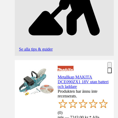
Se alla tips & guider
Metallkap MAKITA
DCE090ZX1 18V utan batteri
och laddare
Produkten har ännu inte
recenserats.
(
0
)
pris — 7243,00 kr * Alla