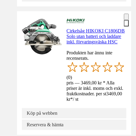
Cirkelsåg HIKOKI C1806DB
Solo utan batteri och laddare
inkl. förvaringsväska HSC
Produkten har ännu inte
recenserats.
(
0
)
pris — 3469,00 kr * Alla
priser är inkl. moms och exkl.
fraktkostnader. per st
3469,00
kr
*
/
st
Köp på webben
Reservera & hämta