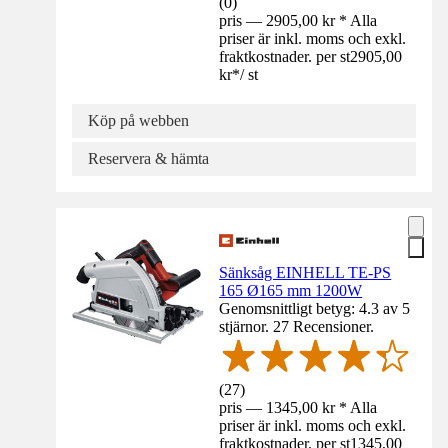
(
0
)
pris — 2905,00 kr * Alla
priser är inkl. moms och exkl.
fraktkostnader. per st
2905,00
kr
*
/
st
Köp på webben
Reservera & hämta
Sänksåg EINHELL TE-PS
165 Ø165 mm 1200W
Genomsnittligt betyg: 4.3 av 5
stjärnor. 27 Recensioner.
(
27
)
pris — 1345,00 kr * Alla
priser är inkl. moms och exkl.
fraktkostnader. per st
1345,00