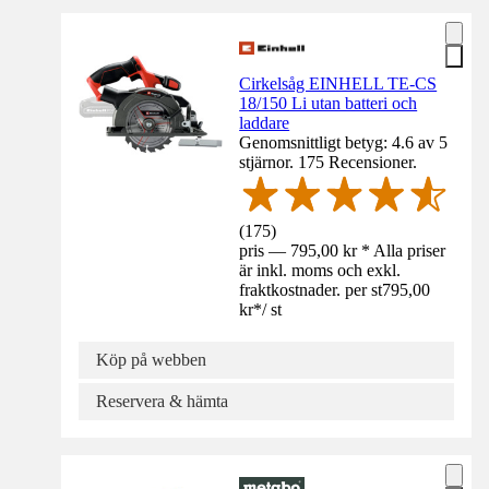
Cirkelsåg EINHELL TE-CS
18/150 Li utan batteri och
laddare
Genomsnittligt betyg: 4.6 av 5
stjärnor. 175 Recensioner.
(
175
)
pris — 795,00 kr * Alla priser
är inkl. moms och exkl.
fraktkostnader. per st
795,00
kr
*
/
st
Köp på webben
Reservera & hämta