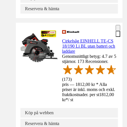
Reservera & hämta
Cirkelsåg EINHELL TE-CS
18/190 Li BL utan batteri och
laddare
Genomsnittligt betyg: 4.7 av 5
stjärnor. 173 Recensioner.
(
173
)
pris — 1812,00 kr * Alla
priser är inkl. moms och exkl.
fraktkostnader. per st
1812,00
kr
*
/
st
Köp på webben
Reservera & hämta