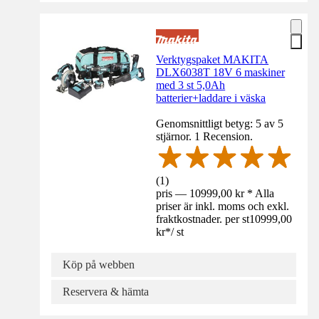
Verktygspaket MAKITA
DLX6038T 18V 6 maskiner
med 3 st 5,0Ah
batterier+laddare i väska
Genomsnittligt betyg: 5 av 5
stjärnor. 1 Recension.
(
1
)
pris — 10999,00 kr * Alla
priser är inkl. moms och exkl.
fraktkostnader. per st
10999,00
kr
*
/
st
Köp på webben
Reservera & hämta