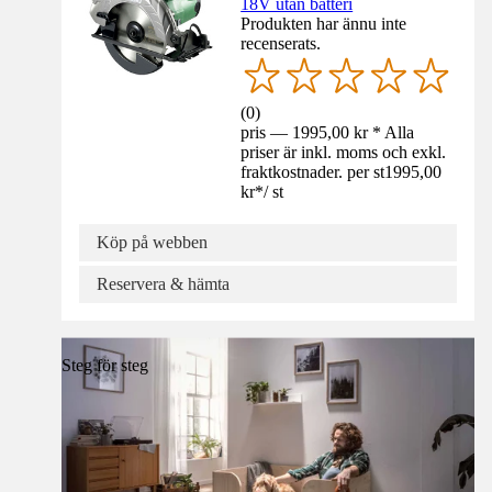
18V utan batteri
Produkten har ännu inte
recenserats.
(
0
)
pris — 1995,00 kr * Alla
priser är inkl. moms och exkl.
fraktkostnader. per st
1995,00
kr
*
/
st
Köp på webben
Reservera & hämta
Steg för steg