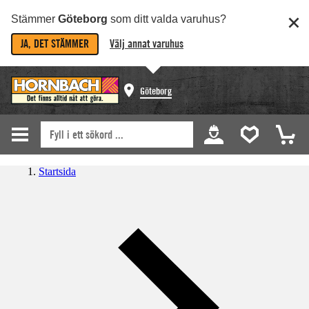
Stämmer
Göteborg
som ditt valda varuhus?
JA, DET STÄMMER
Välj annat varuhus
Göteborg
Startsida