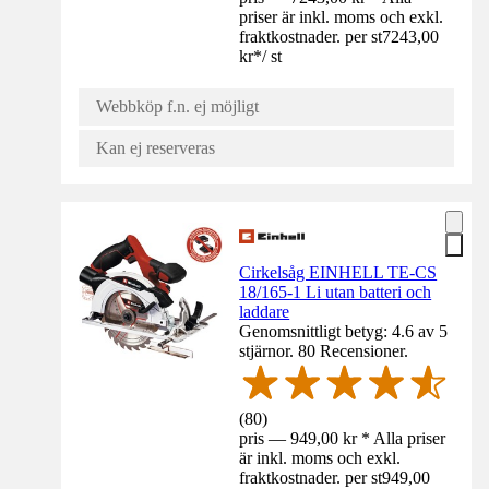
priser är inkl. moms och exkl.
fraktkostnader. per st
7243,00
kr
*
/
st
Webbköp f.n. ej möjligt
Kan ej reserveras
Cirkelsåg EINHELL TE-CS
18/165-1 Li utan batteri och
laddare
Genomsnittligt betyg: 4.6 av 5
stjärnor. 80 Recensioner.
(
80
)
pris — 949,00 kr * Alla priser
är inkl. moms och exkl.
fraktkostnader. per st
949,00