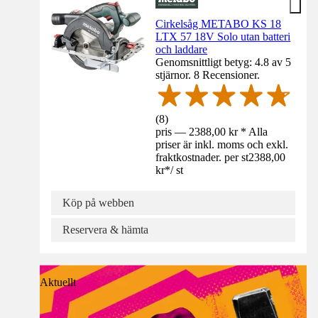
Cirkelsåg METABO KS 18
LTX 57 18V Solo utan batteri
och laddare
Genomsnittligt betyg: 4.8 av 5
stjärnor. 8 Recensioner.
(
8
)
pris — 2388,00 kr * Alla
priser är inkl. moms och exkl.
fraktkostnader. per st
2388,00
kr
*
/
st
Köp på webben
Reservera & hämta
Aktuellt