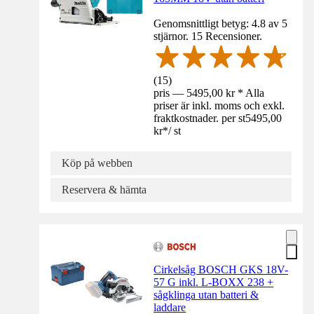
Genomsnittligt betyg: 4.8 av 5
stjärnor. 15 Recensioner.
(
15
)
pris — 5495,00 kr * Alla
priser är inkl. moms och exkl.
fraktkostnader. per st
5495,00
kr
*
/
st
Köp på webben
Reservera & hämta
Cirkelsåg BOSCH GKS 18V-
57 G inkl. L-BOXX 238 +
sågklinga utan batteri &
laddare