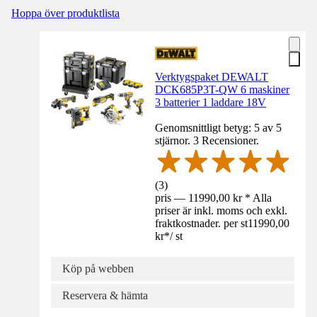
Hoppa över produktlista
Verktygspaket DEWALT
DCK685P3T-QW 6 maskiner
3 batterier 1 laddare 18V
Genomsnittligt betyg: 5 av 5
stjärnor. 3 Recensioner.
(
3
)
pris — 11990,00 kr * Alla
priser är inkl. moms och exkl.
fraktkostnader. per st
11990,00
kr
*
/
st
Köp på webben
Reservera & hämta