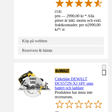
(
14
)
pris — 2990,00 kr * Alla
priser är inkl. moms och exkl.
fraktkostnader. per st
2990,00
kr
*
/
st
Köp på webben
Reservera & hämta
Cirkelsåg DEWALT
DCS572N-XJ 18V utan
batteri och laddare
Produkten har ännu inte
recenserats.