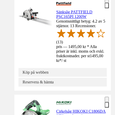
Sänksåg PATTFIELD
PSC165PI 1200W
Genomsnittligt betyg: 4.2 av 5
stjärnor. 13 Recensioner.
(
13
)
pris — 1495,00 kr * Alla
priser är inkl. moms och exkl.
fraktkostnader. per st
1495,00
kr
*
/
st
Köp på webben
Reservera & hämta
Cirkelsåg HIKOKI C1806DA