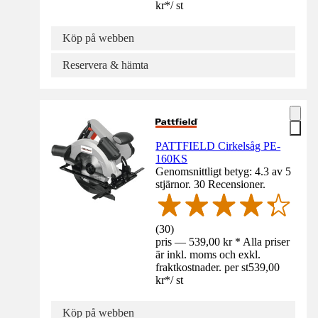
kr
*
/
st
Köp på webben
Reservera & hämta
PATTFIELD Cirkelsåg PE-
160KS
Genomsnittligt betyg: 4.3 av 5
stjärnor. 30 Recensioner.
(
30
)
pris — 539,00 kr * Alla priser
är inkl. moms och exkl.
fraktkostnader. per st
539,00
kr
*
/
st
Köp på webben