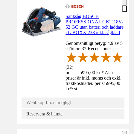
Sänksåg BOSCH
PROFESSIONAL GKT 18V-
52 GC utan batteri och laddare
i L-BOXX 238 inkl. sågblad
Genomsnittligt betyg: 4.9 av 5
stjärnor. 32 Recensioner.
(
32
)
pris — 5995,00 kr * Alla
priser är inkl. moms och exkl.
fraktkostnader. per st
5995,00
kr
*
/
st
Webbköp f.n. ej möjligt
Reservera & hämta