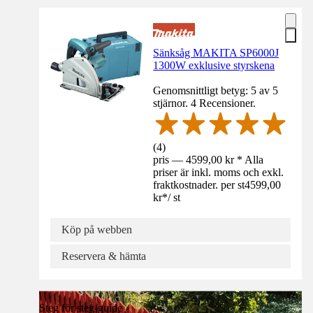
Sänksåg MAKITA SP6000J
1300W exklusive styrskena
Genomsnittligt betyg: 5 av 5
stjärnor. 4 Recensioner.
(
4
)
pris — 4599,00 kr * Alla
priser är inkl. moms och exkl.
fraktkostnader. per st
4599,00
kr
*
/
st
Köp på webben
Reservera & hämta
Steg för steg-guide