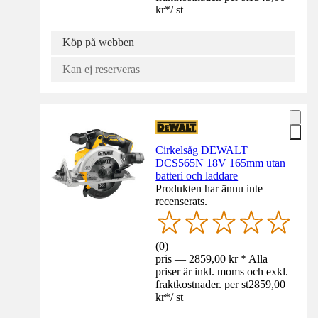
kr
*
/
st
Köp på webben
Kan ej reserveras
Cirkelsåg DEWALT
DCS565N 18V 165mm utan
batteri och laddare
Produkten har ännu inte
recenserats.
(
0
)
pris — 2859,00 kr * Alla
priser är inkl. moms och exkl.
fraktkostnader. per st
2859,00
kr
*
/
st