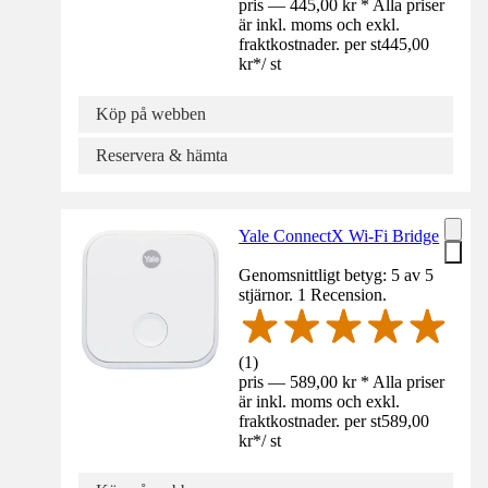
pris — 445,00 kr * Alla priser
är inkl. moms och exkl.
fraktkostnader. per st
445,00
kr
*
/
st
Köp på webben
Reservera & hämta
Yale ConnectX Wi-Fi Bridge
Genomsnittligt betyg: 5 av 5
stjärnor. 1 Recension.
(
1
)
pris — 589,00 kr * Alla priser
är inkl. moms och exkl.
fraktkostnader. per st
589,00
kr
*
/
st