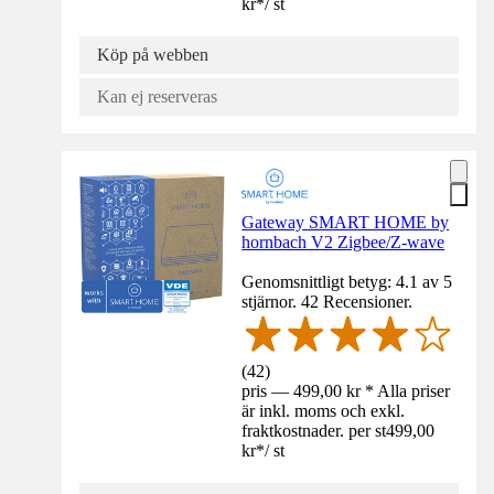
kr
*
/
st
Köp på webben
Kan ej reserveras
Gateway SMART HOME by
hornbach V2 Zigbee/Z-wave
Genomsnittligt betyg: 4.1 av 5
stjärnor. 42 Recensioner.
(
42
)
pris — 499,00 kr * Alla priser
är inkl. moms och exkl.
fraktkostnader. per st
499,00
kr
*
/
st