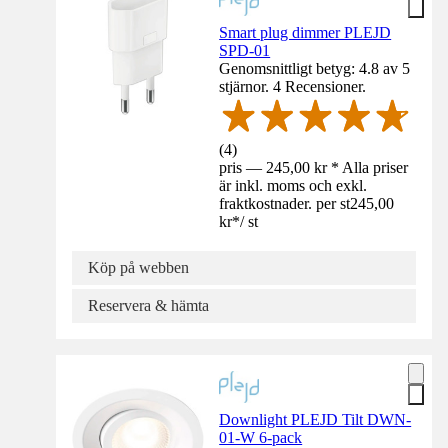
Smart plug dimmer PLEJD
SPD-01
Genomsnittligt betyg: 4.8 av 5
stjärnor. 4 Recensioner.
(
4
)
pris — 245,00 kr * Alla priser
är inkl. moms och exkl.
fraktkostnader. per st
245,00
kr
*
/
st
Köp på webben
Reservera & hämta
Downlight PLEJD Tilt DWN-
01-W 6-pack