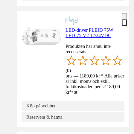
LED-driver PLEJD 75W
LED-75-V2 12/24VDC
Produkten har ännu inte
recenserats.
(
0
)
pris — 1189,00 kr * Alla priser
är inkl. moms och exkl.
fraktkostnader. per st
1189,00
kr
*
/
st
Köp på webben
Reservera & hämta