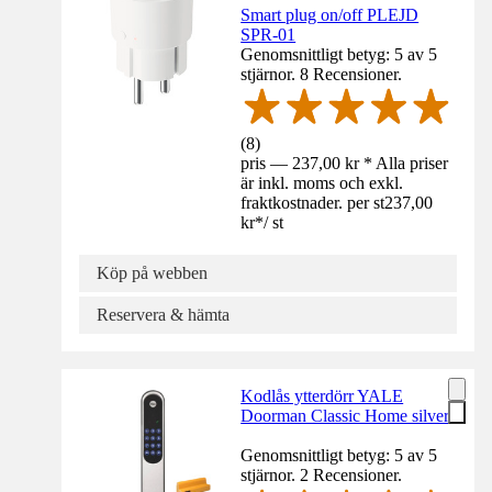
Smart plug on/off PLEJD
SPR-01
Genomsnittligt betyg: 5 av 5
stjärnor. 8 Recensioner.
(
8
)
pris — 237,00 kr * Alla priser
är inkl. moms och exkl.
fraktkostnader. per st
237,00
kr
*
/
st
Köp på webben
Reservera & hämta
Kodlås ytterdörr YALE
Doorman Classic Home silver
Genomsnittligt betyg: 5 av 5
stjärnor. 2 Recensioner.