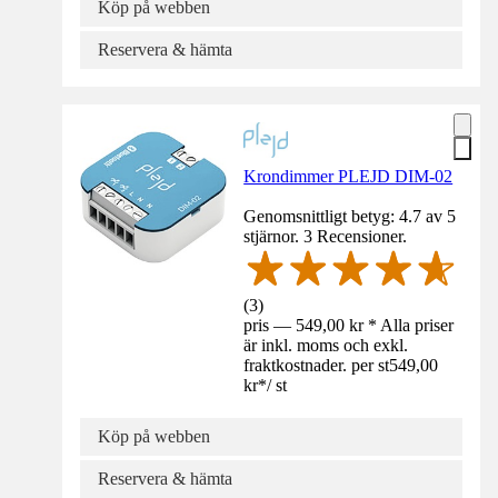
Köp på webben
Reservera & hämta
Krondimmer PLEJD DIM-02
Genomsnittligt betyg: 4.7 av 5
stjärnor. 3 Recensioner.
(
3
)
pris — 549,00 kr * Alla priser
är inkl. moms och exkl.
fraktkostnader. per st
549,00
kr
*
/
st
Köp på webben
Reservera & hämta