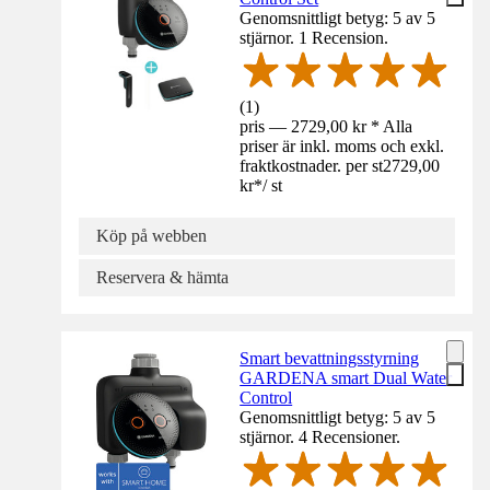
Genomsnittligt betyg: 5 av 5
stjärnor. 1 Recension.
(
1
)
pris — 2729,00 kr * Alla
priser är inkl. moms och exkl.
fraktkostnader. per st
2729,00
kr
*
/
st
Köp på webben
Reservera & hämta
Smart bevattningsstyrning
GARDENA smart Dual Water
Control
Genomsnittligt betyg: 5 av 5
stjärnor. 4 Recensioner.