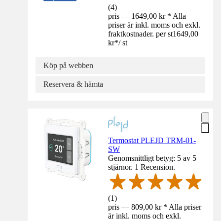
(
4
)
pris — 1649,00 kr * Alla
priser är inkl. moms och exkl.
fraktkostnader. per st
1649,00
kr
*
/
st
Köp på webben
Reservera & hämta
Termostat PLEJD TRM-01-
SW
Genomsnittligt betyg: 5 av 5
stjärnor. 1 Recension.
(
1
)
pris — 809,00 kr * Alla priser
är inkl. moms och exkl.