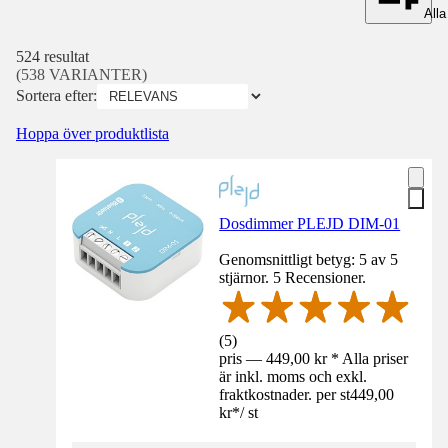
Alla 
524 resultat
(538 VARIANTER)
Sortera efter:
Hoppa över produktlista
Dosdimmer PLEJD DIM-01
Genomsnittligt betyg: 5 av 5
stjärnor. 5 Recensioner.
(
5
)
pris — 449,00 kr * Alla priser
är inkl. moms och exkl.
fraktkostnader. per st
449,00
kr
*
/
st