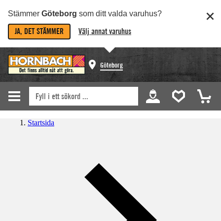
Stämmer
Göteborg
som ditt valda varuhus?
JA, DET STÄMMER
Välj annat varuhus
Göteborg
Startsida