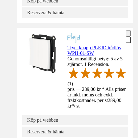
Köp på webben
Reservera & hämta
Tryckknapp PLEJD trådlös
WPH-01-SW
Genomsnittligt betyg: 5 av 5
stjärnor. 1 Recension.
(
1
)
pris — 289,00 kr * Alla priser
är inkl. moms och exkl.
fraktkostnader. per st
289,00
kr
*
/
st
Köp på webben
Reservera & hämta