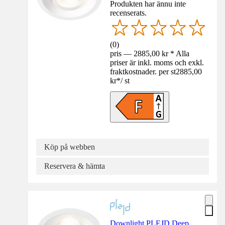
Produkten har ännu inte
recenserats.
(
0
)
pris — 2885,00 kr * Alla
priser är inkl. moms och exkl.
fraktkostnader. per st
2885,00
kr
*
/
st
Köp på webben
Reservera & hämta
Downlight PLEJD Deep