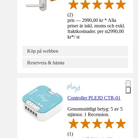
(
2
)
pris — 2990,00 kr * Alla
priser är inkl. moms och exkl.
fraktkostnader. per st
2990,00
kr
*
/
st
Köp på webben
Reservera & hämta
Controller PLEJD CTR-01
Genomsnittligt betyg: 5 av 5
stjärnor. 1 Recension.
(
1
)