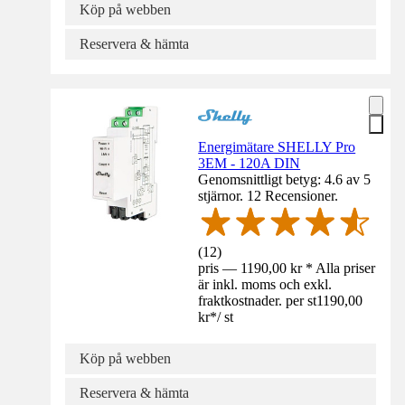
Köp på webben
Reservera & hämta
Energimätare SHELLY Pro
3EM - 120A DIN
Genomsnittligt betyg: 4.6 av 5
stjärnor. 12 Recensioner.
(
12
)
pris — 1190,00 kr * Alla priser
är inkl. moms och exkl.
fraktkostnader. per st
1190,00
kr
*
/
st
Köp på webben
Reservera & hämta