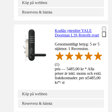
Köp på webben
Reservera & hämta
Kodlås ytterdörr YALE
Doorman L3S Retrofit svart
Genomsnittligt betyg: 5 av 5
stjärnor. 1 Recension.
(
1
)
pris — 5485,00 kr * Alla
priser är inkl. moms och exkl.
fraktkostnader. per st
5485,00
kr
*
/
st
Köp på webben
Reservera & hämta