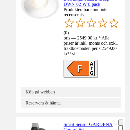
DWN-02-W 6-pack
Produkten har ännu inte
recenserats.
(
0
)
pris — 2549,00 kr * Alla
priser är inkl. moms och exkl.
fraktkostnader. per st
2549,00
kr
*
/
st
Köp på webben
Reservera & hämta
Smart Sensor GARDENA
Control Set