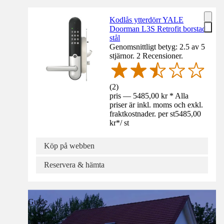
Kodlås ytterdörr YALE
Doorman L3S Retrofit borstad
stål
Genomsnittligt betyg: 2.5 av 5
stjärnor. 2 Recensioner.
(
2
)
pris — 5485,00 kr * Alla
priser är inkl. moms och exkl.
fraktkostnader. per st
5485,00
kr
*
/
st
Köp på webben
Reservera & hämta
Guide