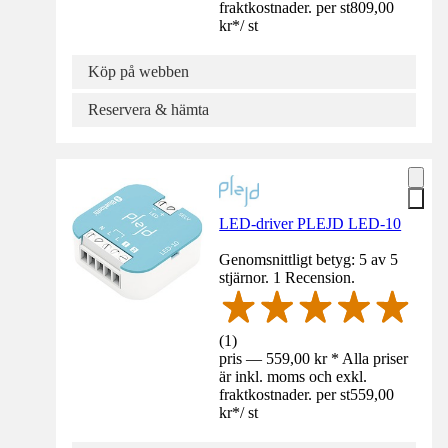
fraktkostnader. per st
809,00
kr
*
/
st
Köp på webben
Reservera & hämta
LED-driver PLEJD LED-10
Genomsnittligt betyg: 5 av 5
stjärnor. 1 Recension.
(
1
)
pris — 559,00 kr * Alla priser
är inkl. moms och exkl.
fraktkostnader. per st
559,00
kr
*
/
st