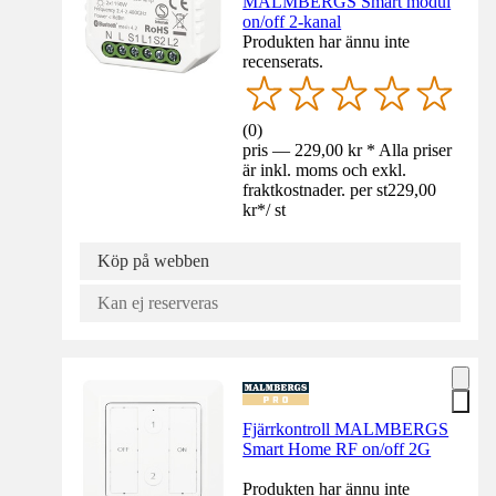
MALMBERGS Smart modul
on/off 2-kanal
Produkten har ännu inte
recenserats.
(
0
)
pris — 229,00 kr * Alla priser
är inkl. moms och exkl.
fraktkostnader. per st
229,00
kr
*
/
st
Köp på webben
Kan ej reserveras
Fjärrkontroll MALMBERGS
Smart Home RF on/off 2G
Produkten har ännu inte