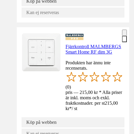
Köp på webben
Kan ej reserveras
Fjärrkontroll MALMBERGS
Smart Home RF dim 3G
Produkten har ännu inte
recenserats.
(
0
)
pris — 215,00 kr * Alla priser
är inkl. moms och exkl.
fraktkostnader. per st
215,00
kr
*
/
st
Köp på webben
Kan ej reserveras