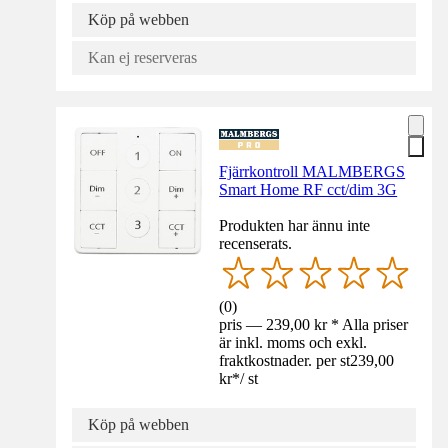
Köp på webben
Kan ej reserveras
Fjärrkontroll MALMBERGS
Smart Home RF cct/dim 3G
Produkten har ännu inte
recenserats.
(
0
)
pris — 239,00 kr * Alla priser
är inkl. moms och exkl.
fraktkostnader. per st
239,00
kr
*
/
st
Köp på webben