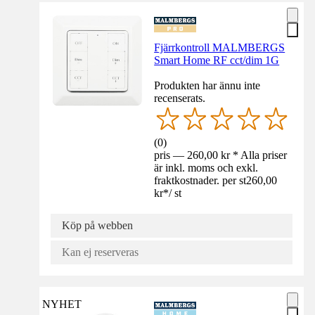
Fjärrkontroll MALMBERGS
Smart Home RF cct/dim 1G
Produkten har ännu inte
recenserats.
(
0
)
pris — 260,00 kr * Alla priser
är inkl. moms och exkl.
fraktkostnader. per st
260,00
kr
*
/
st
Köp på webben
Kan ej reserveras
NYHET