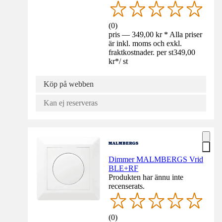
(
0
)
pris — 349,00 kr * Alla priser
är inkl. moms och exkl.
fraktkostnader. per st
349,00
kr
*
/
st
Köp på webben
Kan ej reserveras
Dimmer MALMBERGS Vrid
BLE+RF
Produkten har ännu inte
recenserats.
(
0
)