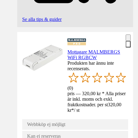
Se alla tips & guider
Mottagare MALMBERGS
WiFi RGBCW
Produkten har ännu inte
recenserats.
(
0
)
pris — 320,00 kr * Alla priser
är inkl. moms och exkl.
fraktkostnader. per st
320,00
kr
*
/
st
Webbköp ej möjligt
Kan ej reserveras