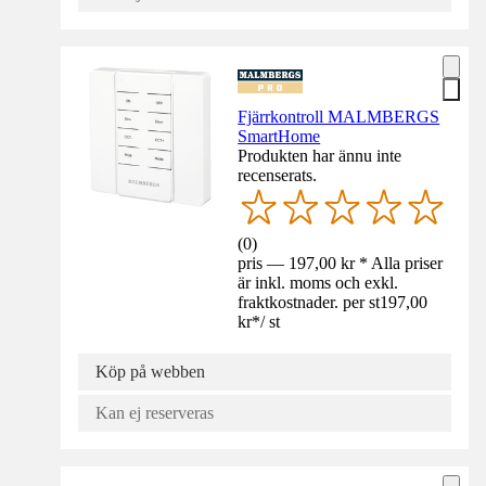
Fjärrkontroll MALMBERGS
SmartHome
Produkten har ännu inte
recenserats.
(
0
)
pris — 197,00 kr * Alla priser
är inkl. moms och exkl.
fraktkostnader. per st
197,00
kr
*
/
st
Köp på webben
Kan ej reserveras