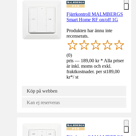
Fjärrkontroll MALMBERGS
Smart Home RF on/off 1G
Produkten har ännu inte
recenserats.
(
0
)
pris — 189,00 kr * Alla priser
är inkl. moms och exkl.
fraktkostnader. per st
189,00
kr
*
/
st
Köp på webben
Kan ej reserveras