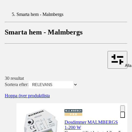
Smarta hem - Malmbergs
Smarta hem - Malmbergs
Alla 
30 resultat
Sortera efter:
Hoppa över produktlista
Dosdimmer MALMBERGS
1-200 W