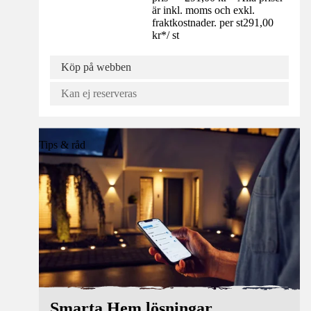
är inkl. moms och exkl.
fraktkostnader. per st
291,00
kr
*
/
st
Köp på webben
Kan ej reserveras
Tips & råd
Smarta Hem lösningar