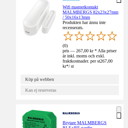
Wifi magnetkontakt
MALMBERGS 82x23x27mm
/ 50x16x13mm
Produkten har ännu inte
recenserats.
(
0
)
pris — 267,00 kr * Alla priser
är inkl. moms och exkl.
fraktkostnader. per st
267,00
kr
*
/
st
Köp på webben
Kan ej reserveras
Brytare MALMBERGS
BLE+RF gardin