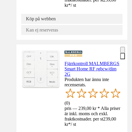
kr
*
/
st
Köp på webben
Kan ej reserveras
Fjärrkontroll MALMBERGS
Smart Home RF rgbcw/dim
2G
Produkten har ännu inte
recenserats.
(
0
)
pris — 239,00 kr * Alla priser
är inkl. moms och exkl.
fraktkostnader. per st
239,00
kr
*
/
st