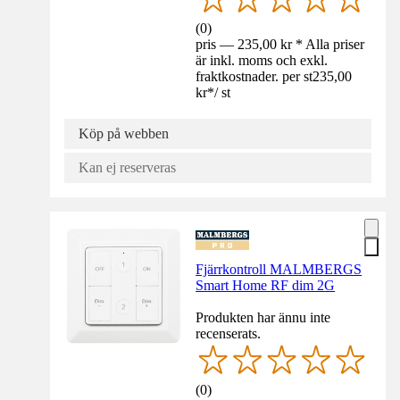
(
0
)
pris — 235,00 kr * Alla priser
är inkl. moms och exkl.
fraktkostnader. per st
235,00
kr
*
/
st
Köp på webben
Kan ej reserveras
Fjärrkontroll MALMBERGS
Smart Home RF dim 2G
Produkten har ännu inte
recenserats.
(
0
)