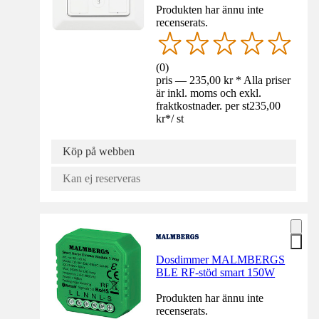
Produkten har ännu inte
recenserats.
(
0
)
pris — 235,00 kr * Alla priser
är inkl. moms och exkl.
fraktkostnader. per st
235,00
kr
*
/
st
Köp på webben
Kan ej reserveras
Dosdimmer MALMBERGS
BLE RF-stöd smart 150W
Produkten har ännu inte
recenserats.