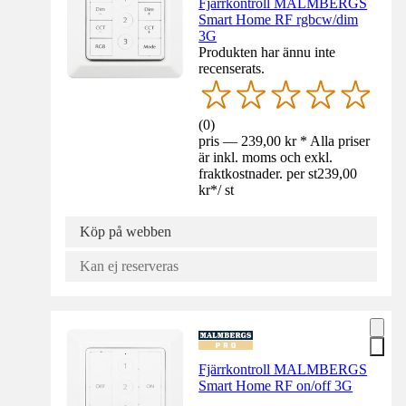
Fjärrkontroll MALMBERGS
Smart Home RF rgbcw/dim
3G
Produkten har ännu inte
recenserats.
(
0
)
pris — 239,00 kr * Alla priser
är inkl. moms och exkl.
fraktkostnader. per st
239,00
kr
*
/
st
Köp på webben
Kan ej reserveras
Fjärrkontroll MALMBERGS
Smart Home RF on/off 3G