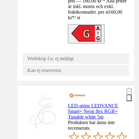
pris — 160,00 kr * Alla priser
är inkl. moms och exkl.
fraktkostnader. per st
160,00
kr
*
/
st
Webbköp f.n. ej möjligt
Kan ej reserveras
LED-stripe LEDVANCE
Smart+ Neon flex RGB+
Tunable white 5m
Produkten har ännu inte
recenserats.