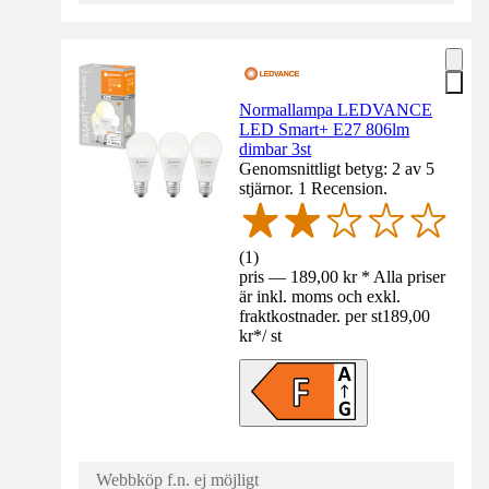
Normallampa LEDVANCE
LED Smart+ E27 806lm
dimbar 3st
Genomsnittligt betyg: 2 av 5
stjärnor. 1 Recension.
(
1
)
pris — 189,00 kr * Alla priser
är inkl. moms och exkl.
fraktkostnader. per st
189,00
kr
*
/
st
Webbköp f.n. ej möjligt