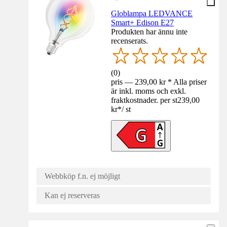
Globlampa LEDVANCE
Smart+ Edison E27
Produkten har ännu inte
recenserats.
(
0
)
pris — 239,00 kr * Alla priser
är inkl. moms och exkl.
fraktkostnader. per st
239,00
kr
*
/
st
Webbköp f.n. ej möjligt
Kan ej reserveras