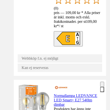
(
0
)
pris — 109,00 kr * Alla priser
är inkl. moms och exkl.
fraktkostnader. per st
109,00
kr
*
/
st
Webbköp f.n. ej möjligt
Kan ej reserveras
Normallampa LEDVANCE
LED Smart+ E27 540lm
dimbar
Produkten har ännu inte