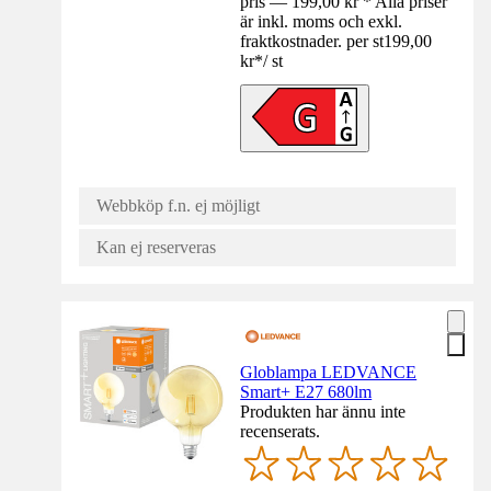
pris — 199,00 kr * Alla priser
är inkl. moms och exkl.
fraktkostnader. per st
199,00
kr
*
/
st
Webbköp f.n. ej möjligt
Kan ej reserveras
Globlampa LEDVANCE
Smart+ E27 680lm
Produkten har ännu inte
recenserats.