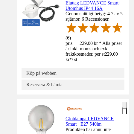
Eluttag LEDVANCE Smart+
Utomhus IP44 16A
Genomsnittligt betyg: 4.7 av 5
stjärnor. 6 Recensioner.
(
6
)
pris — 229,00 kr * Alla priser
är inkl. moms och exkl.
fraktkostnader. per st
229,00
kr
*
/
st
Köp på webben
Reservera & hämta
Globlampa LEDVANCE
Smart+ E27 540lm
Produkten har ännu inte