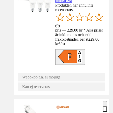
dimbar 3st
Produkten har ännu inte
recenserats.
(
0
)
pris — 229,00 kr * Alla priser
är inkl. moms och exkl.
fraktkostnader. per st
229,00
kr
*
/
st
Webbköp f.n. ej möjligt
Kan ej reserveras