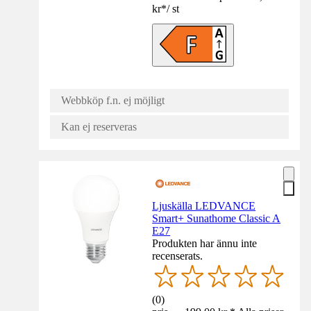
kr
*
/
st
Webbköp f.n. ej möjligt
Kan ej reserveras
Ljuskälla LEDVANCE
Smart+ Sunathome Classic A
E27
Produkten har ännu inte
recenserats.
(
0
)