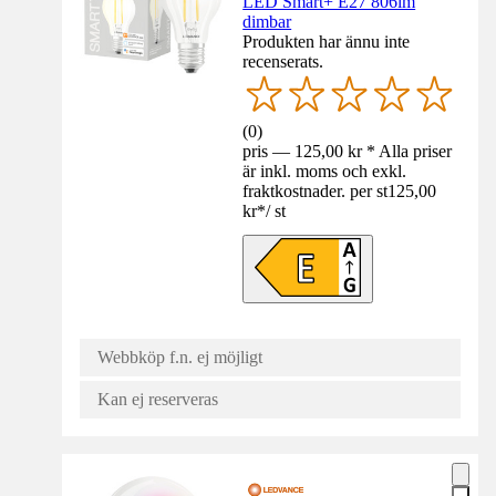
LED Smart+ E27 806lm
dimbar
Produkten har ännu inte
recenserats.
(
0
)
pris — 125,00 kr * Alla priser
är inkl. moms och exkl.
fraktkostnader. per st
125,00
kr
*
/
st
Webbköp f.n. ej möjligt
Kan ej reserveras