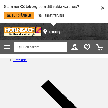
Stämmer
Göteborg
som ditt valda varuhus?
JA, DET STÄMMER
Välj annat varuhus
Göteborg
Startsida