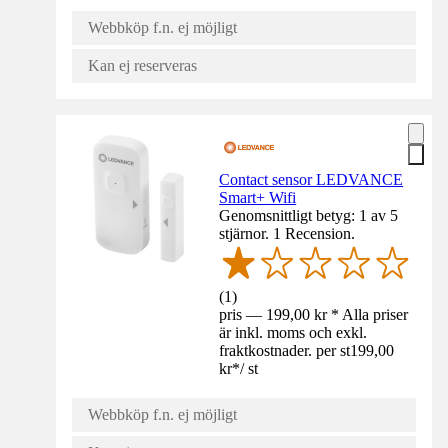
Webbköp f.n. ej möjligt
Kan ej reserveras
Contact sensor LEDVANCE
Smart+ Wifi
Genomsnittligt betyg: 1 av 5
stjärnor. 1 Recension.
(
1
)
pris — 199,00 kr * Alla priser
är inkl. moms och exkl.
fraktkostnader. per st
199,00
kr
*
/
st
Webbköp f.n. ej möjligt