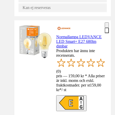
Kan ej reserveras
Normallampa LEDVANCE
LED Smart+ E27 680lm
dimbar
Produkten har ännu inte
recenserats.
(
0
)
pris — 159,00 kr * Alla priser
är inkl. moms och exkl.
fraktkostnader. per st
159,00
kr
*
/
st