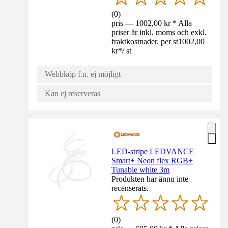
(
0
)
pris — 1002,00 kr * Alla
priser är inkl. moms och exkl.
fraktkostnader. per st
1002,00
kr
*
/
st
Webbköp f.n. ej möjligt
Kan ej reserveras
LED-stripe LEDVANCE
Smart+ Neon flex RGB+
Tunable white 3m
Produkten har ännu inte
recenserats.
(
0
)