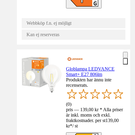
Webbköp f.n. ej möjligt
Kan ej reserveras
Globlampa LEDVANCE
Smart+ E27 806lm
Produkten har ännu inte
recenserats.
(
0
)
pris — 139,00 kr * Alla priser
är inkl. moms och exkl.
fraktkostnader. per st
139,00
kr
*
/
st