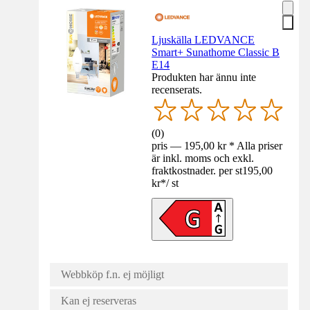
Ljuskälla LEDVANCE
Smart+ Sunathome Classic B
E14
Produkten har ännu inte
recenserats.
(
0
)
pris — 195,00 kr * Alla priser
är inkl. moms och exkl.
fraktkostnader. per st
195,00
kr
*
/
st
Webbköp f.n. ej möjligt
Kan ej reserveras