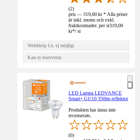
(
2
)
pris — 319,00 kr * Alla priser
är inkl. moms och exkl.
fraktkostnader. per st
319,00
kr
*
/
st
Webbköp f.n. ej möjligt
Kan ej reserveras
LED Lampa LEDVANCE
Smart+ GU10 350lm reflektor
Produkten har ännu inte
recenserats.
(
0
)