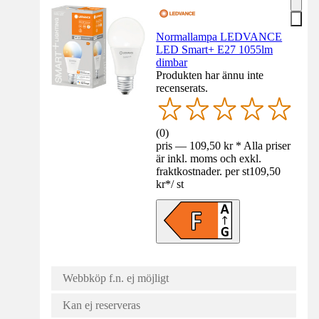
Normallampa LEDVANCE
LED Smart+ E27 1055lm
dimbar
Produkten har ännu inte
recenserats.
(
0
)
pris — 109,50 kr * Alla priser
är inkl. moms och exkl.
fraktkostnader. per st
109,50
kr
*
/
st
Webbköp f.n. ej möjligt
Kan ej reserveras