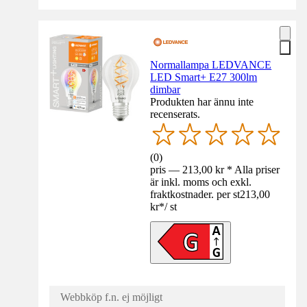
Normallampa LEDVANCE
LED Smart+ E27 300lm
dimbar
Produkten har ännu inte
recenserats.
(
0
)
pris — 213,00 kr * Alla priser
är inkl. moms och exkl.
fraktkostnader. per st
213,00
kr
*
/
st
Webbköp f.n. ej möjligt