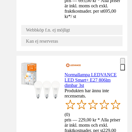
pris — 695,00 kr * Alla priser
är inkl. moms och exkl.
fraktkostnader. per st
695,00
kr
*
/
st
Webbköp f.n. ej möjligt
Kan ej reserveras
Normallampa LEDVANCE
LED Smart+ E27 806lm
dimbar 3st
Produkten har ännu inte
recenserats.
(
0
)
pris — 229,00 kr * Alla priser
är inkl. moms och exkl.
fraktkostnader. per st
229,00