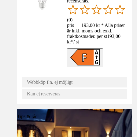
recenserats.
(
0
)
pris — 193,00 kr * Alla priser
är inkl. moms och exkl.
fraktkostnader. per st
193,00
kr
*
/
st
Webbköp f.n. ej möjligt
Kan ej reserveras
Tips & råd