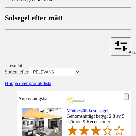
Solsegel efter mått
Alla 
1 resultat
Sortera efter:
Hoppa över produktlista
Anpassningsbar
Måttbeställda solsegel
Genomsnittligt betyg: 2.8 av 5
stjärnor. 9 Recensioner.