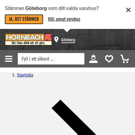
Stämmer
Göteborg
som ditt valda varuhus?
JA, DET STÄMMER
Välj annat varuhus
Göteborg
Startsida