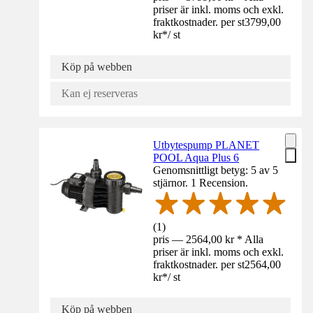
priser är inkl. moms och exkl.
fraktkostnader. per st
3799,00
kr
*
/
st
Köp på webben
Kan ej reserveras
Utbytespump PLANET
POOL Aqua Plus 6
Genomsnittligt betyg: 5 av 5
stjärnor. 1 Recension.
(
1
)
pris — 2564,00 kr * Alla
priser är inkl. moms och exkl.
fraktkostnader. per st
2564,00
kr
*
/
st
Köp på webben