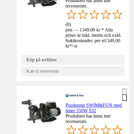
Produkten har ännu inte
recenserats.
(
0
)
pris — 1349,00 kr * Alla
priser är inkl. moms och exkl.
fraktkostnader. per st
1349,00
kr
*
/
st
Köp på webben
Kan ej reserveras
Poolpump SWIM&FUN med
timer 550W EI2
Produkten har ännu inte
recenserats.