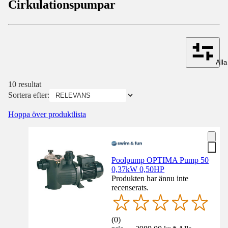
Cirkulationspumpar
Alla 
10 resultat
Sortera efter:
Hoppa över produktlista
Poolpump OPTIMA Pump 50
0,37kW 0,50HP
Produkten har ännu inte
recenserats.
(
0
)