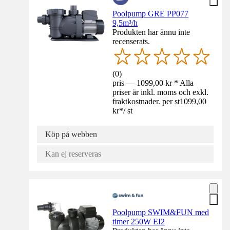
Poolpump GRE PP077
9,5m³/h
Produkten har ännu inte
recenserats.
(
0
)
pris — 1099,00 kr * Alla
priser är inkl. moms och exkl.
fraktkostnader. per st
1099,00
kr
*
/
st
Köp på webben
Kan ej reserveras
Poolpump SWIM&FUN med
timer 250W EI2