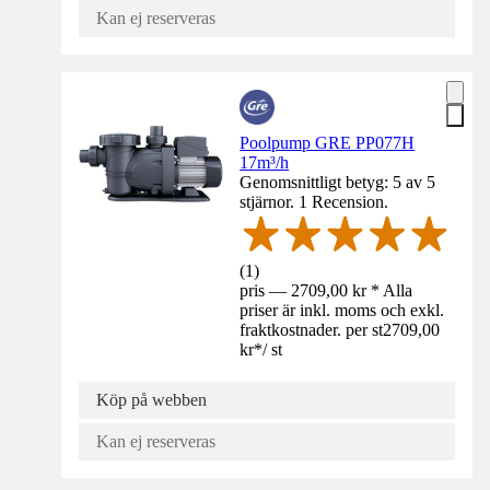
Kan ej reserveras
Poolpump GRE PP077H
17m³/h
Genomsnittligt betyg: 5 av 5
stjärnor. 1 Recension.
(
1
)
pris — 2709,00 kr * Alla
priser är inkl. moms och exkl.
fraktkostnader. per st
2709,00
kr
*
/
st
Köp på webben
Kan ej reserveras