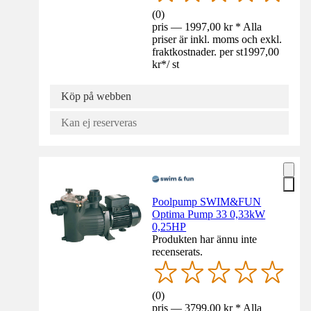
(
0
)
pris — 1997,00 kr * Alla
priser är inkl. moms och exkl.
fraktkostnader. per st
1997,00
kr
*
/
st
Köp på webben
Kan ej reserveras
Poolpump SWIM&FUN
Optima Pump 33 0,33kW
0,25HP
Produkten har ännu inte
recenserats.
(
0
)
pris — 3799,00 kr * Alla