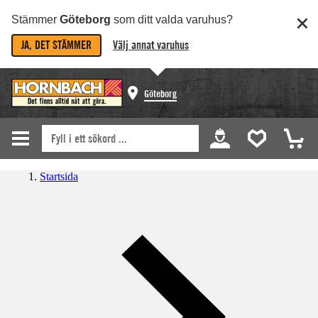
Stämmer
Göteborg
som ditt valda varuhus?
JA, DET STÄMMER
Välj annat varuhus
Göteborg
Startsida