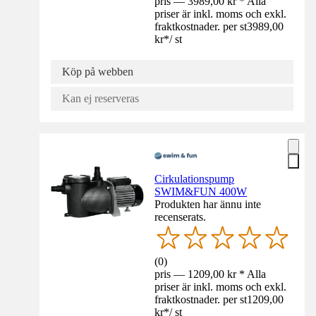
pris — 3989,00 kr * Alla
priser är inkl. moms och exkl.
fraktkostnader. per st
3989,00
kr
*
/
st
Köp på webben
Kan ej reserveras
Cirkulationspump
SWIM&FUN 400W
Produkten har ännu inte
recenserats.
(
0
)
pris — 1209,00 kr * Alla
priser är inkl. moms och exkl.
fraktkostnader. per st
1209,00
kr
*
/
st