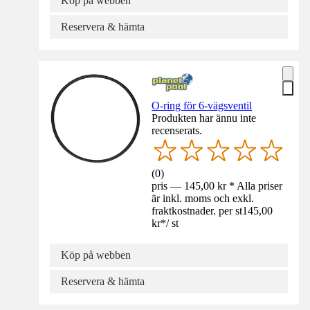
Köp på webben
Reservera & hämta
O-ring för 6-vägsventil
Produkten har ännu inte
recenserats.
(
0
)
pris — 145,00 kr * Alla priser
är inkl. moms och exkl.
fraktkostnader. per st
145,00
kr
*
/
st
Köp på webben
Reservera & hämta