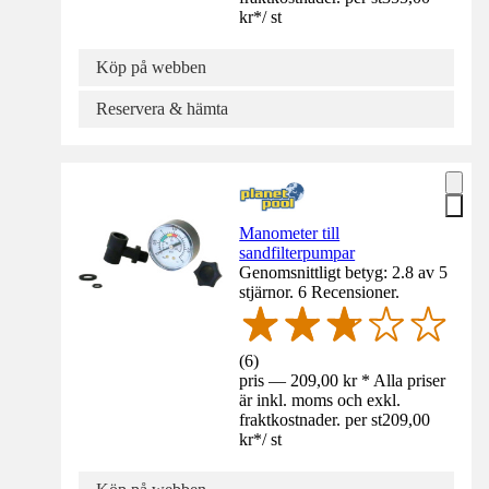
kr
*
/
st
Köp på webben
Reservera & hämta
Manometer till
sandfilterpumpar
Genomsnittligt betyg: 2.8 av 5
stjärnor. 6 Recensioner.
(
6
)
pris — 209,00 kr * Alla priser
är inkl. moms och exkl.
fraktkostnader. per st
209,00
kr
*
/
st