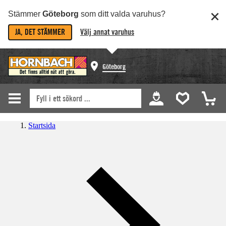
Stämmer
Göteborg
som ditt valda varuhus?
JA, DET STÄMMER
Välj annat varuhus
Göteborg
Startsida