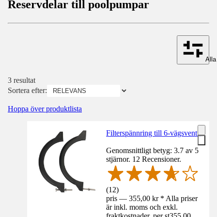
Reservdelar till poolpumpar
Alla 
3 resultat
Sortera efter:
Hoppa över produktlista
Filterspännring till 6-vägsventil
Genomsnittligt betyg: 3.7 av 5
stjärnor. 12 Recensioner.
(
12
)
pris — 355,00 kr * Alla priser
är inkl. moms och exkl.
fraktkostnader. per st
355,00