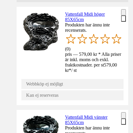
Vattenfall Midi höger
85X65cm
Produkten har ännu inte
recenserats.
(
0
)
pris — 579,00 kr * Alla priser
är inkl. moms och exkl.
fraktkostnader. per st
579,00
kr
*
/
st
Webbköp ej möjligt
Kan ej reserveras
Vattenfall Midi vänster
85X65cm
Produkten har ännu inte