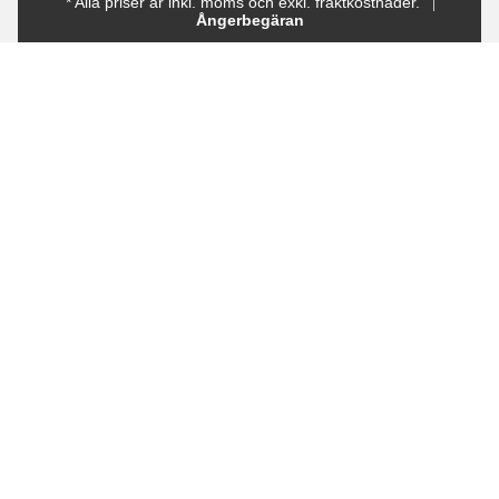
* Alla priser är inkl. moms och exkl. fraktkostnader.
Ångerbegäran