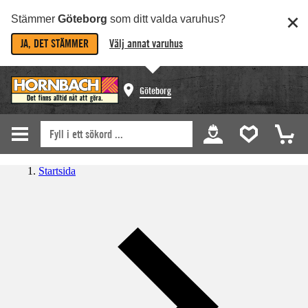
Stämmer
Göteborg
som ditt valda varuhus?
JA, DET STÄMMER
Välj annat varuhus
Göteborg
Startsida