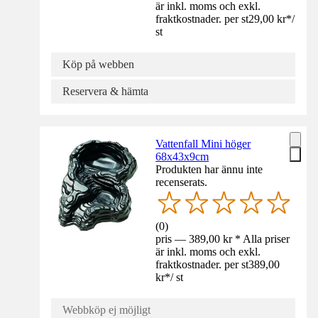
är inkl. moms och exkl.
fraktkostnader. per st
29,00 kr
*
/
st
Köp på webben
Reservera & hämta
Vattenfall Mini höger
68x43x9cm
Produkten har ännu inte
recenserats.
(
0
)
pris — 389,00 kr * Alla priser
är inkl. moms och exkl.
fraktkostnader. per st
389,00
kr
*
/
st
Webbköp ej möjligt