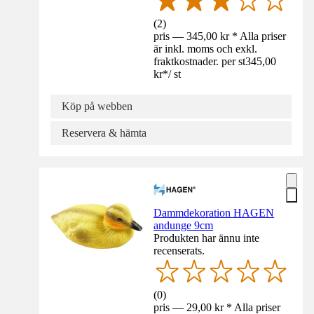
(
2
)
pris — 345,00 kr * Alla priser
är inkl. moms och exkl.
fraktkostnader. per st
345,00
kr
*
/
st
Köp på webben
Reservera & hämta
Dammdekoration HAGEN
andunge 9cm
Produkten har ännu inte
recenserats.
(
0
)
pris — 29,00 kr * Alla priser