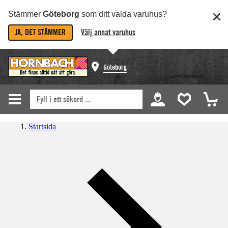
Stämmer
Göteborg
som ditt valda varuhus?
JA, DET STÄMMER
Välj annat varuhus
Göteborg
Startsida