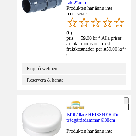
rak 25mm
Produkten har ännu inte
recenserats.
(
0
)
pris — 59,00 kr * Alla priser
är inkl. moms och exkl.
fraktkostnader. per st
59,00 kr
*
/
st
Köp på webben
Reservera & hämta
Isfrihållare HEISSNER för
trädgårdsdammar Ø38cm
Produkten har ännu inte