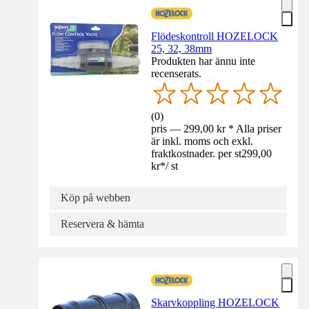
Flödeskontroll HOZELOCK
25, 32, 38mm
Produkten har ännu inte
recenserats.
(
0
)
pris — 299,00 kr * Alla priser
är inkl. moms och exkl.
fraktkostnader. per st
299,00
kr
*
/
st
Köp på webben
Reservera & hämta
Skarvkoppling HOZELOCK