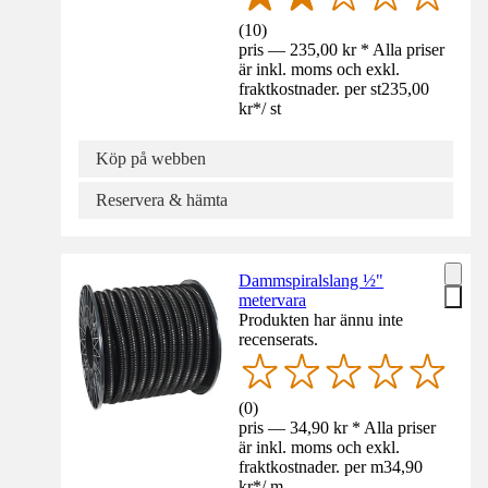
(
10
)
pris — 235,00 kr * Alla priser
är inkl. moms och exkl.
fraktkostnader. per st
235,00
kr
*
/
st
Köp på webben
Reservera & hämta
Dammspiralslang ½"
metervara
Produkten har ännu inte
recenserats.
(
0
)
pris — 34,90 kr * Alla priser
är inkl. moms och exkl.
fraktkostnader. per m
34,90
kr
*
/
m