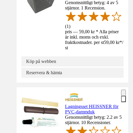
Genomsnittligt betyg: 4 av 5
stjärnor. 1 Recension.
(
1
)
pris — 59,00 kr * Alla priser
är inkl. moms och exkl.
fraktkostnader. per st
59,00 kr
*
/
st
Köp på webben
Reservera & hämta
Lagningsset HEISSNER för
PVC-dammduk
Genomsnittligt betyg: 2.2 av 5
stjärnor. 10 Recensioner.