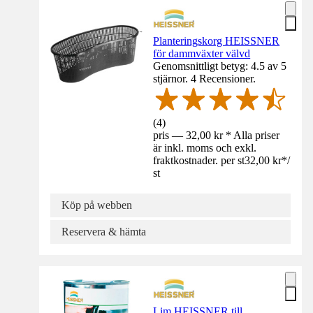
Planteringskorg HEISSNER
för dammväxter välvd
Genomsnittligt betyg: 4.5 av 5
stjärnor. 4 Recensioner.
(
4
)
pris — 32,00 kr * Alla priser
är inkl. moms och exkl.
fraktkostnader. per st
32,00 kr
*
/
st
Köp på webben
Reservera & hämta
Lim HEISSNER till