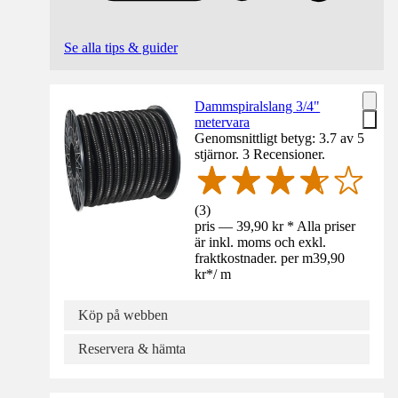
Se alla tips & guider
Dammspiralslang 3/4"
metervara
Genomsnittligt betyg: 3.7 av 5
stjärnor. 3 Recensioner.
(
3
)
pris — 39,90 kr * Alla priser
är inkl. moms och exkl.
fraktkostnader. per m
39,90
kr
*
/
m
Köp på webben
Reservera & hämta