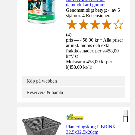
dammdukar i gummi
Genomsnittligt betyg: 4 av 5
stjärnor. 4 Recensioner.
(
4
)
pris — 458,00 kr * Alla priser
är inkl. moms och exkl.
fraktkostnader. per st
458,00
kr
*
/
st
Motsvarar 458,00 kr per
l
(
458,00 kr
/
l
)
Köp på webben
Reservera & hämta
Planteringskorg UBBINK
32,5x32,5x26cm