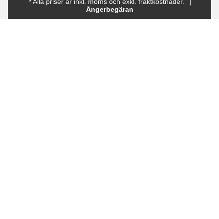
* Alla priser är inkl. moms och exkl. fraktkostnader.
Ångerbegäran