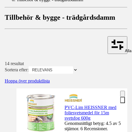
Tillbehör & bygge - trädgårdsdamm
Alla 
14 resultat
Sortera efter:
Hoppa över produktlista
PVC-Lim HEISSNER med
foliesvetsmedel för 15m
svetsfog 600g
Genomsnittligt betyg: 4.5 av 5
stjärnor. 6 Recensioner.