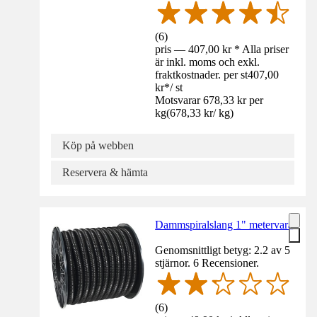
(
6
)
pris — 407,00 kr * Alla priser
är inkl. moms och exkl.
fraktkostnader. per st
407,00
kr
*
/
st
Motsvarar 678,33 kr per
kg
(
678,33 kr
/
kg
)
Köp på webben
Reservera & hämta
Dammspiralslang 1" metervara
Genomsnittligt betyg: 2.2 av 5
stjärnor. 6 Recensioner.
(
6
)