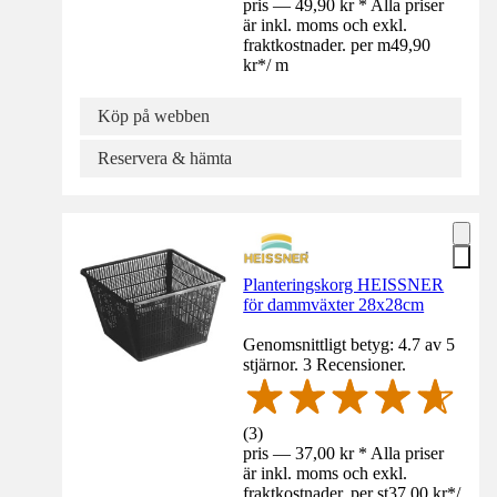
pris — 49,90 kr * Alla priser
är inkl. moms och exkl.
fraktkostnader. per m
49,90
kr
*
/
m
Köp på webben
Reservera & hämta
Planteringskorg HEISSNER
för dammväxter 28x28cm
Genomsnittligt betyg: 4.7 av 5
stjärnor. 3 Recensioner.
(
3
)
pris — 37,00 kr * Alla priser
är inkl. moms och exkl.
fraktkostnader. per st
37,00 kr
*
/