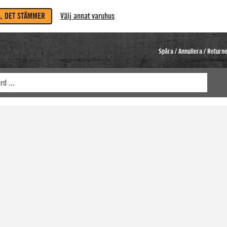
A, DET STÄMMER
Välj annat varuhus
Spåra / Annullera / Return