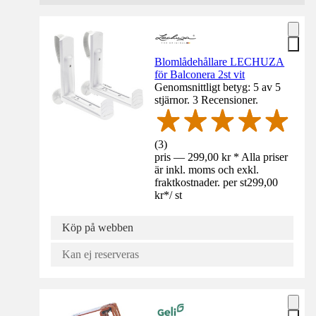
Blomlådehållare LECHUZA
för Balconera 2st vit
Genomsnittligt betyg: 5 av 5
stjärnor. 3 Recensioner.
(
3
)
pris — 299,00 kr * Alla priser
är inkl. moms och exkl.
fraktkostnader. per st
299,00
kr
*
/
st
Köp på webben
Kan ej reserveras