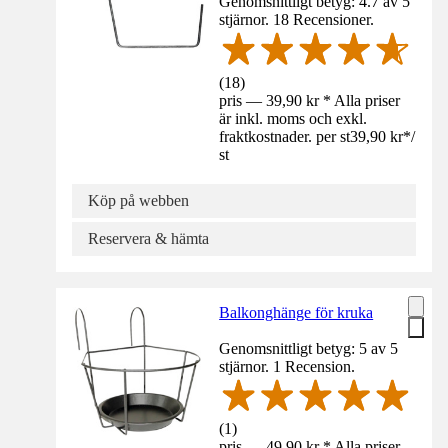
Genomsnittligt betyg: 4.7 av 5
stjärnor. 18 Recensioner.
(
18
)
pris — 39,90 kr * Alla priser
är inkl. moms och exkl.
fraktkostnader. per st
39,90 kr
*
/
st
Köp på webben
Reservera & hämta
Balkonghänge för kruka
Genomsnittligt betyg: 5 av 5
stjärnor. 1 Recension.
(
1
)
pris — 49,90 kr * Alla priser