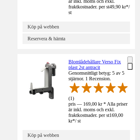
är inkl. moms och exkl.
fraktkostnader. per st
49,90 kr
*
/
st
Köp på webben
Reservera & hämta
Blomlådehållare Verso Fix
plast 2st antracit
Genomsnittligt betyg: 5 av 5
stjärnor. 1 Recension.
(
1
)
pris — 169,00 kr * Alla priser
är inkl. moms och exkl.
fraktkostnader. per st
169,00
kr
*
/
st
Köp på webben