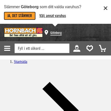
Stämmer
Göteborg
som ditt valda varuhus?
JA, DET STÄMMER
Välj annat varuhus
Göteborg
Startsida