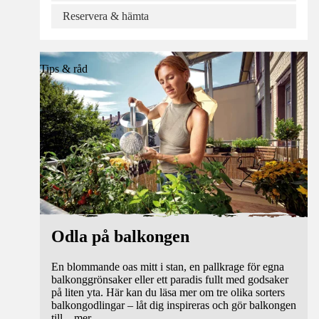
Reservera & hämta
Tips & råd
Odla på balkongen
En blommande oas mitt i stan, en pallkrage för egna
balkonggrönsaker eller ett paradis fullt med godsaker
på liten yta. Här kan du läsa mer om tre olika sorters
balkongodlingar – låt dig inspireras och gör balkongen
till
...
mer