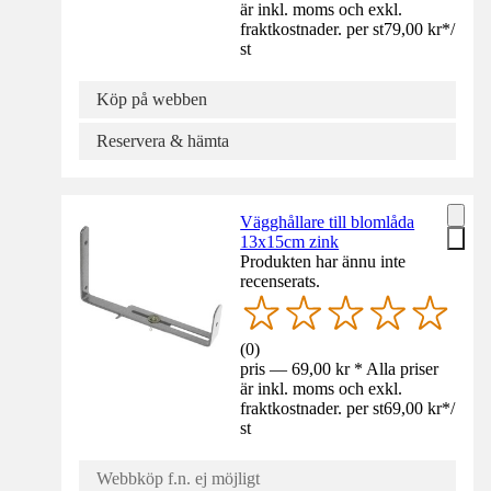
är inkl. moms och exkl.
fraktkostnader. per st
79,00 kr
*
/
st
Köp på webben
Reservera & hämta
Vägghållare till blomlåda
13x15cm zink
Produkten har ännu inte
recenserats.
(
0
)
pris — 69,00 kr * Alla priser
är inkl. moms och exkl.
fraktkostnader. per st
69,00 kr
*
/
st
Webbköp f.n. ej möjligt