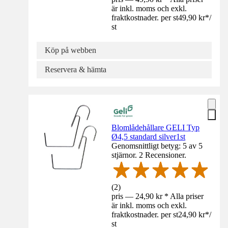
är inkl. moms och exkl.
fraktkostnader. per st
49,90 kr
*
/
st
Köp på webben
Reservera & hämta
Blomlådehållare GELI Typ
Ø4,5 standard silver1st
Genomsnittligt betyg: 5 av 5
stjärnor. 2 Recensioner.
(
2
)
pris — 24,90 kr * Alla priser
är inkl. moms och exkl.
fraktkostnader. per st
24,90 kr
*
/
st