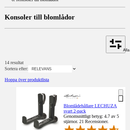
Konsoler till blomlådor
Alla 
14 resultat
Sortera efter:
Hoppa över produktlista
Blomlådehållare LECHUZA
svart 2-pack
Genomsnittligt betyg: 4.7 av 5
stjärnor. 21 Recensioner.