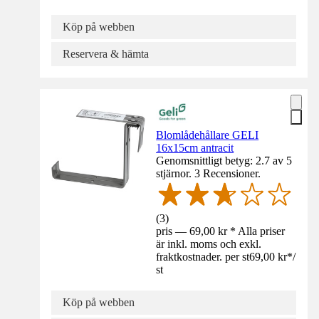
Köp på webben
Reservera & hämta
Blomlådehållare GELI
16x15cm antracit
Genomsnittligt betyg: 2.7 av 5
stjärnor. 3 Recensioner.
(
3
)
pris — 69,00 kr * Alla priser
är inkl. moms och exkl.
fraktkostnader. per st
69,00 kr
*
/
st
Köp på webben