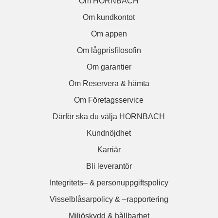
Om HORNBACH
Om kundkontot
Om appen
Om lågprisfilosofin
Om garantier
Om Reservera & hämta
Om Företagsservice
Därför ska du välja HORNBACH
Kundnöjdhet
Karriär
Bli leverantör
Integritets– & personuppgiftspolicy
Visselblåsarpolicy & –rapportering
Miljöskydd & hållbarhet