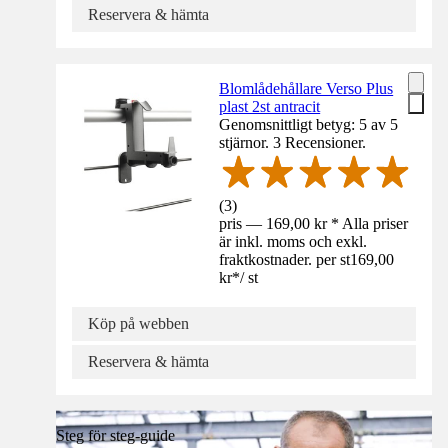
Reservera & hämta
Blomlådehållare Verso Plus
plast 2st antracit
Genomsnittligt betyg: 5 av 5
stjärnor. 3 Recensioner.
(
3
)
pris — 169,00 kr * Alla priser
är inkl. moms och exkl.
fraktkostnader. per st
169,00
kr
*
/
st
Köp på webben
Reservera & hämta
Steg för steg-guide