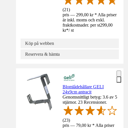
(
21
)
pris — 299,00 kr * Alla priser
är inkl. moms och exkl.
fraktkostnader. per st
299,00
kr
*
/
st
Köp på webben
Reservera & hämta
Blomlådehållare GELI
24x9cm antracit
Genomsnittligt betyg: 3.6 av 5
stjärnor. 23 Recensioner.
(
23
)
pris — 79,00 kr * Alla priser