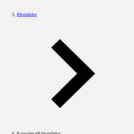
Blomlådor
Konsoler till blomlådor