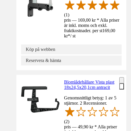
(
1
)
pris — 169,00 kr * Alla priser
är inkl. moms och exkl.
fraktkostnader. per st
169,00
kr
*
/
st
Köp på webben
Reservera & hämta
Blomlådehållare Vista plast
18x24,5x20,1cm antracit
Genomsnittligt betyg: 1 av 5
stjärnor. 2 Recensioner.
(
2
)
pris — 49,90 kr * Alla priser