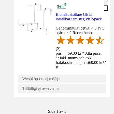
Blomlådehållare GELI
inställbar i tre steg vit 2-pack
Genomsnittligt betyg: 4.5 av 5
stjärnor. 2 Recensioner.
(
2
)
pris — 69,00 kr * Alla priser
är inkl. moms och exkl.
fraktkostnader. per st
69,00 kr
*
/
st
Webbköp f.n. ej möjligt
Tillfälligt ej reserverbar
Sida 1 av 1