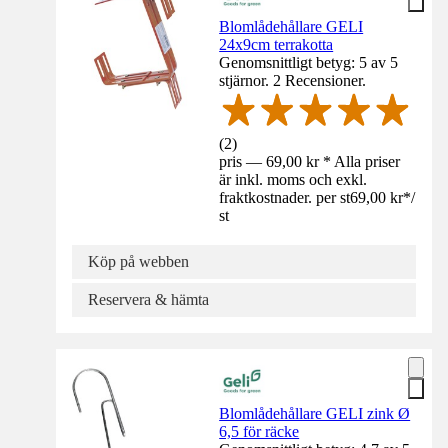
Blomlådehållare GELI
24x9cm terrakotta
Genomsnittligt betyg: 5 av 5
stjärnor. 2 Recensioner.
(
2
)
pris — 69,00 kr * Alla priser
är inkl. moms och exkl.
fraktkostnader. per st
69,00 kr
*
/
st
Köp på webben
Reservera & hämta
Blomlådehållare GELI zink Ø
6,5 för räcke