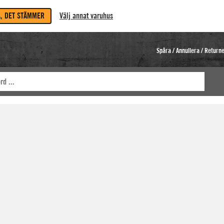
A, DET STÄMMER
Välj annat varuhus
Spåra / Annullera / Return