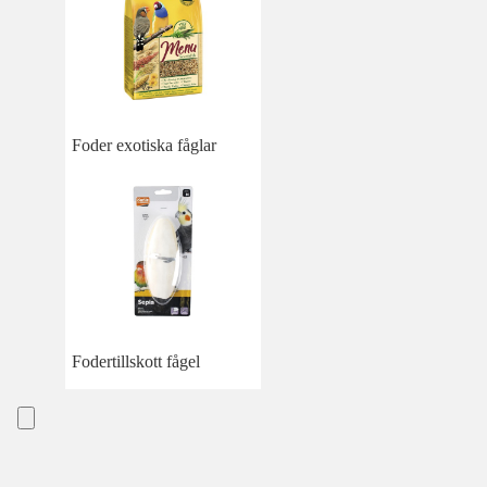
Foder exotiska fåglar
Fodertillskott fågel