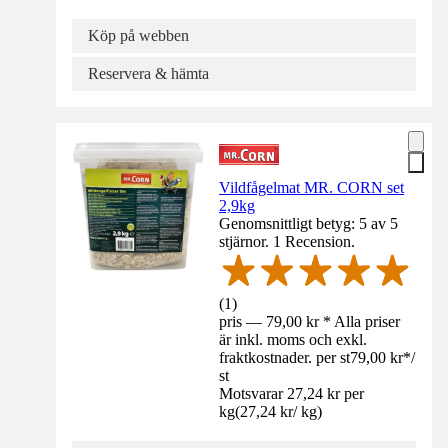
Köp på webben
Reservera & hämta
Vildfågelmat MR. CORN set
2,9kg
Genomsnittligt betyg: 5 av 5
stjärnor. 1 Recension.
(
1
)
pris — 79,00 kr * Alla priser
är inkl. moms och exkl.
fraktkostnader. per st
79,00 kr
*
/
st
Motsvarar 27,24 kr per
kg
(
27,24 kr
/
kg
)