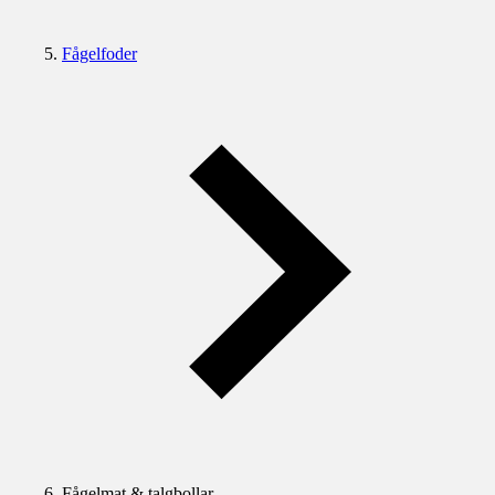
Fågelfoder
Fågelmat & talgbollar