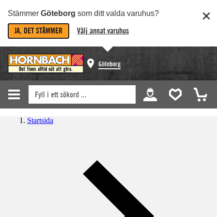
Stämmer
Göteborg
som ditt valda varuhus?
JA, DET STÄMMER
Välj annat varuhus
Göteborg
Startsida