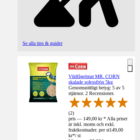
Se alla tips & guider
Vildfågelmat MR. CORN
skalade solrosfrön 5kg
Genomsnittligt betyg: 5 av 5
stjärnor. 2 Recensioner.
(
2
)
pris — 149,00 kr * Alla priser
är inkl. moms och exkl.
fraktkostnader. per st
149,00
kr
*
/
st