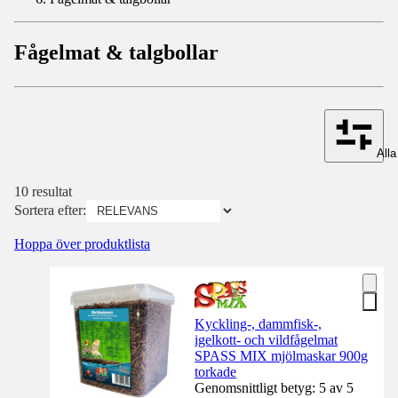
Fågelmat & talgbollar
Alla 
10 resultat
Sortera efter:
Hoppa över produktlista
Kyckling-, dammfisk-,
igelkott- och vildfågelmat
SPASS MIX mjölmaskar 900g
torkade
Genomsnittligt betyg: 5 av 5