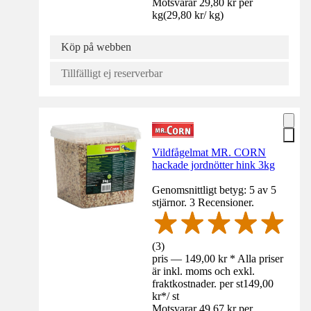
Motsvarar 29,80 kr per
kg
(
29,80 kr
/
kg
)
Köp på webben
Tillfälligt ej reserverbar
Vildfågelmat MR. CORN
hackade jordnötter hink 3kg
Genomsnittligt betyg: 5 av 5
stjärnor. 3 Recensioner.
(
3
)
pris — 149,00 kr * Alla priser
är inkl. moms och exkl.
fraktkostnader. per st
149,00
kr
*
/
st
Motsvarar 49,67 kr per