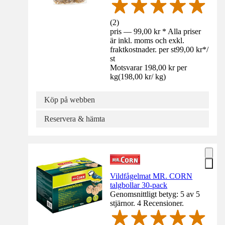
(
2
)
pris — 99,00 kr * Alla priser
är inkl. moms och exkl.
fraktkostnader. per st
99,00 kr
*
/
st
Motsvarar 198,00 kr per
kg
(
198,00 kr
/
kg
)
Köp på webben
Reservera & hämta
Vildfågelmat MR. CORN
talgbollar 30-pack
Genomsnittligt betyg: 5 av 5
stjärnor. 4 Recensioner.