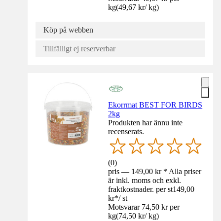
kg
(
49,67 kr
/
kg
)
Köp på webben
Tillfälligt ej reserverbar
Ekorrmat BEST FOR BIRDS
2kg
Produkten har ännu inte
recenserats.
(
0
)
pris — 149,00 kr * Alla priser
är inkl. moms och exkl.
fraktkostnader. per st
149,00
kr
*
/
st
Motsvarar 74,50 kr per
kg
(
74,50 kr
/
kg
)