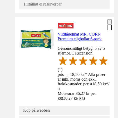
Tillfälligt ej reserverbar
Vildfågelmat MR. CORN
Premium talgbollar 6-pack
Genomsnittligt betyg: 5 av 5
stjärnor. 1 Recension.
(
1
)
pris — 18,50 kr * Alla priser
är inkl. moms och exkl.
fraktkostnader. per st
18,50 kr
*
/
st
Motsvarar 36,27 kr per
kg
(
36,27 kr
/
kg
)
Köp på webben