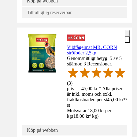
Köp på webben
Tillfälligt ej reserverbar
Vildfågelmat MR. CORN
ströfoder 2,5kg
Genomsnittligt betyg: 5 av 5
stjärnor. 3 Recensioner.
(
3
)
pris — 45,00 kr * Alla priser
är inkl. moms och exkl.
fraktkostnader. per st
45,00 kr
*
/
st
Motsvarar 18,00 kr per
kg
(
18,00 kr
/
kg
)
Köp på webben