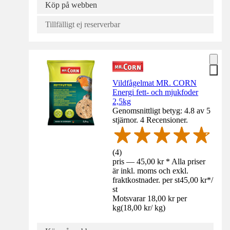
Köp på webben
Tillfälligt ej reserverbar
Vildfågelmat MR. CORN
Energi fett- och mjukfoder
2,5kg
Genomsnittligt betyg: 4.8 av 5
stjärnor. 4 Recensioner.
(
4
)
pris — 45,00 kr * Alla priser
är inkl. moms och exkl.
fraktkostnader. per st
45,00 kr
*
/
st
Motsvarar 18,00 kr per
kg
(
18,00 kr
/
kg
)