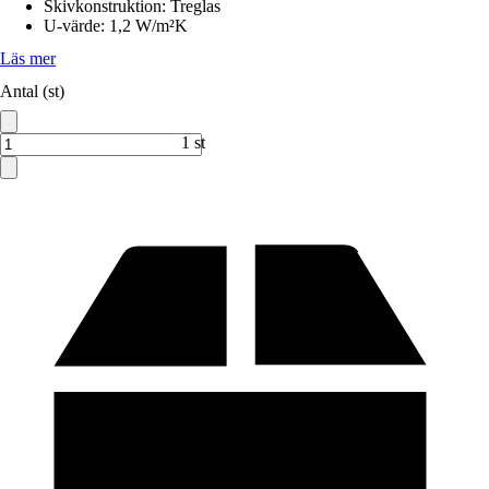
Skivkonstruktion
:
Treglas
U-värde
:
1,2 W/m²K
Läs mer
Antal (st)
1 st