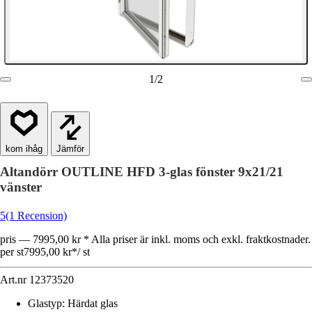
1
/
2
Jämför
Altandörr OUTLINE HFD 3-glas fönster 9x21/21
vänster
5
(1 Recension)
pris — 7995,00 kr * Alla priser är inkl. moms och exkl. fraktkostnader.
per st
7995,00 kr
*
/
st
Art.nr
12373520
Glastyp
:
Härdat glas