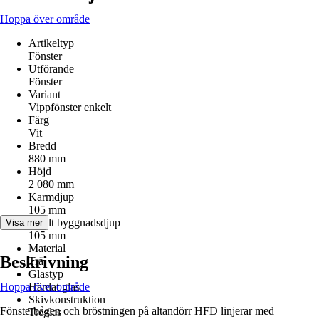
Hoppa över område
Artikeltyp
Fönster
Utförande
Fönster
Variant
Vippfönster enkelt
Färg
Vit
Bredd
880 mm
Höjd
2 080 mm
Karmdjup
105 mm
Totalt byggnadsdjup
Visa mer
105 mm
Material
Beskrivning
Trä
Glastyp
Hoppa över område
Härdat glas
Skivkonstruktion
Fönsterbågen och bröstningen på altandörr HFD linjerar med
Treglas