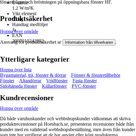
fönsterbågen och bröstningen på öppningsbara fönster HF.
U-värde
1,2 W/m²K
Vikt element
Produktsäkerhet
65 kg
Handtag medföljer
Ja
Hoppa över område
EAN
2007010242992
Ansvarig för produktsäkerhet se
.
Information från tillverkaren
Ytterligare kategorier
Hoppa över lista
Byggmaterial, trä, fönster & dörrar
Fönster & fönstertillbehör
Fönster
Altandörrar
Vridfönster
Fasta fönster
Sidohängda fönster
Källarfönster
PVC-fönster
Kundrecensioner
Hoppa över område
Då både varuhuskunder och webbshopskunder välkomnas att skriva
produktrecensioner på Hornbach.se, presenteras recensioner både från
kunder med en validerad webbshopsbeställning, men även från kunder
som inte har verifierat att de har använt eller köpt produkterna.