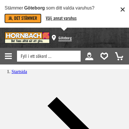
Stämmer
Göteborg
som ditt valda varuhus?
JA, DET STÄMMER
Välj annat varuhus
Göteborg
Startsida