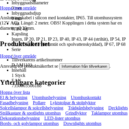
Inbyggnadsdiameter
Hoppa över område
0 mm
Inbyggnadsdjup
Anslutningskabel i silicon med kontakter, IP65. Till utomhussystem
0 mm
(12V AC). Längd: 2 meter. OBS! Kopplingen i detta system har en
Vikt
diameter på 20mm.
0,162 kg
Kapsling
Ingen, IP 20, IP 21, IP 23, IP 40, IP 43, IP 44 (striltät), IP 54, IP
Produktsäkerhet
55, IP 56, IP 65 (dammtät och spolvattenskyddad), IP 67, IP 68
Serie
-
Hoppa över område
Tillverkarens artikelnummer
D-LM1101
Ansvarig för produktsäkerhet se
.
Information från tillverkaren
Innehåll
1 Styck
EAN
Ytterligare kategorier
7350003506188
Hoppa över lista
El & belysning
Utomhusbelysning
Utomhuskontakt
Fasadbelysning
Pollare
Lyktstolpar & stolplyktor
Solcellslampor & solcellsbelysning
Trädgårdsbelysning
Decklights
Strålkastare & spotlights utomhus
Grindlyktor
Taklampor utomhus
Dekorationsbelysning
LED-lister utomhus
Bords- och golvlampor utomhus
Downlights utomhus