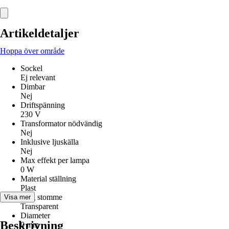
Artikeldetaljer
Hoppa över område
Sockel
Ej relevant
Dimbar
Nej
Driftspänning
230 V
Transformator nödvändig
Nej
Inklusive ljuskälla
Nej
Max effekt per lampa
0 W
Material ställning
Plast
Färg stomme
Visa mer
Transparent
Diameter
Beskrivning
0 mm