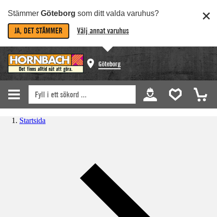
Stämmer
Göteborg
som ditt valda varuhus?
JA, DET STÄMMER
Välj annat varuhus
Göteborg
Startsida