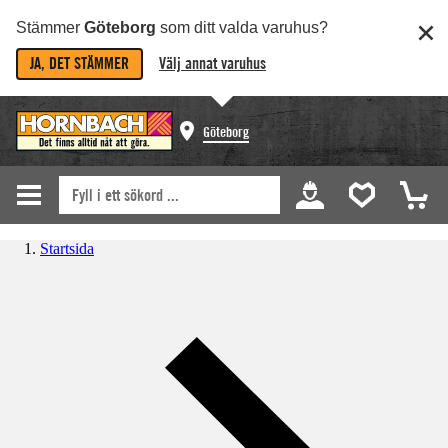
Stämmer
Göteborg
som ditt valda varuhus?
JA, DET STÄMMER
Välj annat varuhus
Göteborg
Startsida