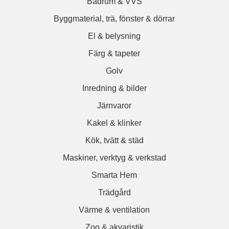
Badrum & VVS
Byggmaterial, trä, fönster & dörrar
El & belysning
Färg & tapeter
Golv
Inredning & bilder
Järnvaror
Kakel & klinker
Kök, tvätt & städ
Maskiner, verktyg & verkstad
Smarta Hem
Trädgård
Värme & ventilation
Zoo & akvaristik