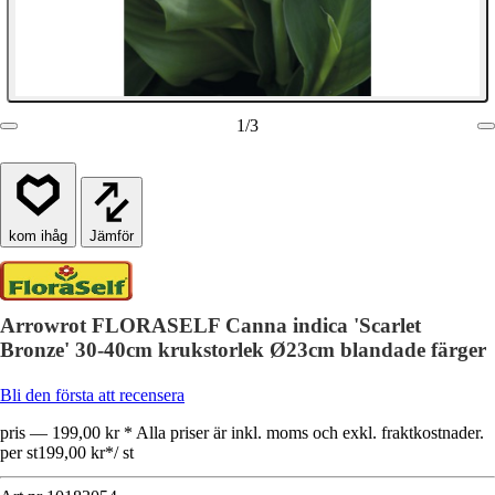
1
/
3
Jämför
Arrowrot FLORASELF Canna indica 'Scarlet
Bronze' 30-40cm krukstorlek Ø23cm blandade färger
Bli den första att recensera
pris — 199,00 kr * Alla priser är inkl. moms och exkl. fraktkostnader.
per st
199,00 kr
*
/
st