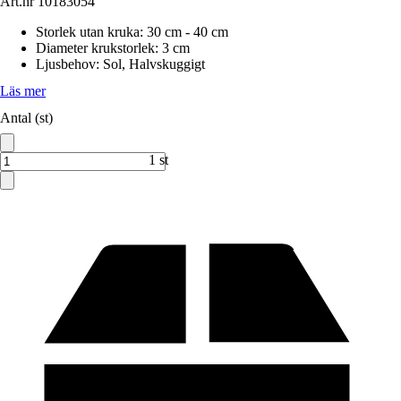
Art.nr
10183054
Storlek utan kruka
:
30 cm - 40 cm
Diameter krukstorlek
:
3 cm
Ljusbehov
:
Sol, Halvskuggigt
Läs mer
Antal (st)
1 st