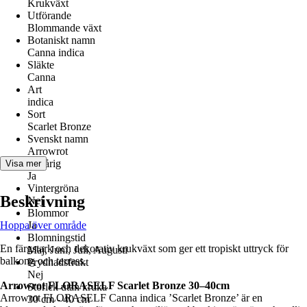
Krukväxt
Utförande
Blommande växt
Botaniskt namn
Canna indica
Släkte
Canna
Art
indica
Sort
Scarlet Bronze
Svenskt namn
Arrowrot
Flerårig
Visa mer
Ja
Vintergröna
Beskrivning
Nej
Blommor
Hoppa över område
Ja
Blomningstid
En färgstark och dekorativ krukväxt som ger ett tropiskt uttryck för
Maj, Juni, Juli, Augusti
balkong och terrass.
Prydnadsfrukt
Nej
Arrowrot FLORASELF Scarlet Bronze 30–40cm
Storlek utan kruka
Arrowrot FLORASELF Canna indica ’Scarlet Bronze’ är en
30 cm - 40 cm