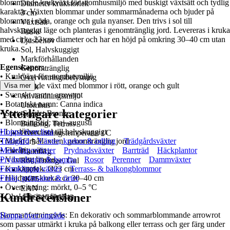
blommande krukväxt för utomhusmiljö med buskigt växtsätt och tydlig
Diameter krukstorlek
karaktär. Växten blommar under sommarmånaderna och bjuder på
3 cm
blommor i röda, orange och gula nyanser. Den trivs i sol till
Växtsätt
halvskuggigt läge och planteras i genomtränglig jord. Levereras i kruka
Buske
med cirka 23 cm diameter och har en höjd på omkring 30–40 cm utan
Ljusbehov
kruka.
Sol, Halvskuggigt
Markförhållanden
Egenskaper:
Genomtränglig
• Krukväxt för utomhusmiljö
Övervintringsbelysning
• Blommande växt med blommor i rött, orange och gult
Visa mer
Mörk
• Svenskt namn: arrowrot
Användningsmiljö
• Botaniskt namn: Canna indica
Utomhus
Ytterligare kategorier
• Sort: Scarlet Bronze
Rum
• Blomningstid: maj–augusti
Balkong, Terrass
• Ljusbehov: sol till halvskuggigt
Hoppa över lista
Övervintringstemperatur i C
• Markförhållanden: genomtränglig jord
Trädgård
Växter, krukor & odling
Trädgårdsväxter
0 - 5
• Flerårig växt
Medelhavsväxter
Prydnadsväxter
Barrträd
Häckplantor
Blomfärg
• Växtsätt: buske
Prydnadsgräs & bambu
Rosor
Perenner
Dammväxter
Röd, Orange, Gul
• Krukstorlek: Ø23 cm
Formklippta växter
Terrass- & balkongblommor
AKN
• Höjd utan kruka: ca 30–40 cm
Frukt, grönsaker & örter
3K75
• Övervintring: mörkt, 0–5 °C
EAN
Kundrecensioner
• Obs! Får inte förtäras
4306517436742
Sammanfattningsvis: En dekorativ och sommarblommande arrowrot
Hoppa över område
som passar utmärkt i kruka på balkong eller terrass och ger färg under