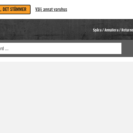
A, DET STÄMMER
Välj annat varuhus
Spåra / Annullera / Return