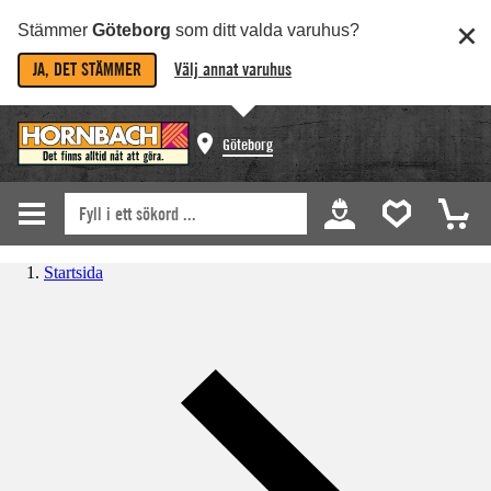
Stämmer
Göteborg
som ditt valda varuhus?
JA, DET STÄMMER
Välj annat varuhus
Göteborg
Startsida