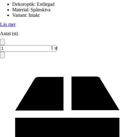
Dekoroptik
:
Enfärgad
Material
:
Spånskiva
Variant
:
Intakt
Läs mer
Antal (st)
1 st