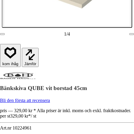
1
/
4
Jämför
Bänkskiva QUBE vit borstad 45cm
Bli den första att recensera
pris — 329,00 kr * Alla priser är inkl. moms och exkl. fraktkostnader.
per st
329,00 kr
*
/
st
Art.nr
10224961