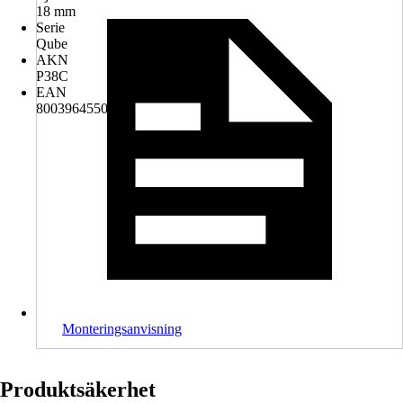
18 mm
Serie
Qube
AKN
P38C
EAN
8003964550613
Monteringsanvisning
Produktsäkerhet