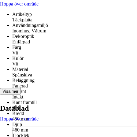
Hoppa över område
Artikeltyp
Täckplatta
Användningsmiljö
Inomhus, Våtrum
Dekoroptik
Enfärgad
Färg
Vit
Kulör
Vit
Material
Spånskiva
Beläggning
Fanerad
Variant
Visa mer
Intakt
Kant framtill
Datablad
Rak
Bredd
Hoppa över område
450 mm
Djup
460 mm
Tjocklek