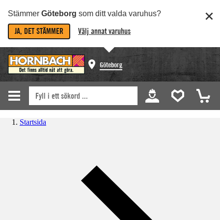
Stämmer
Göteborg
som ditt valda varuhus?
JA, DET STÄMMER
Välj annat varuhus
Göteborg
Startsida