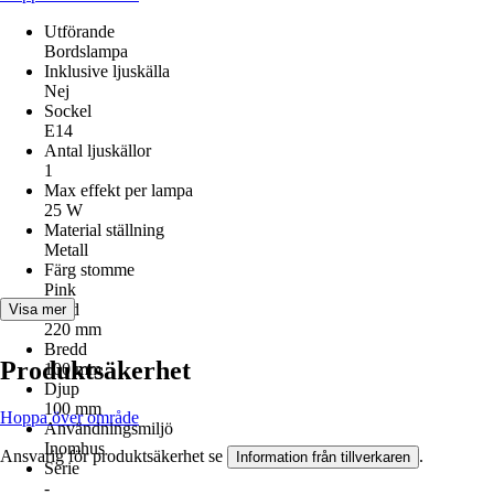
Utförande
Bordslampa
Inklusive ljuskälla
Nej
Sockel
E14
Antal ljuskällor
1
Max effekt per lampa
25 W
Material ställning
Metall
Färg stomme
Pink
Höjd
Visa mer
220 mm
Bredd
Produktsäkerhet
100 mm
Djup
100 mm
Hoppa över område
Användningsmiljö
Inomhus
Ansvarig för produktsäkerhet se
.
Information från tillverkaren
Serie
-