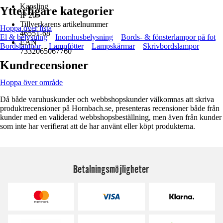
Kapsling
Ytterligare kategorier
IP 20
Tillverkarens artikelnummer
Hoppa över lista
46551-68
El & belysning
Inomhusbelysning
Bords- & fönsterlampor på fot
EAN
Bordslampor
Lampfötter
Lampskärmar
Skrivbordslampor
7332065067760
Kundrecensioner
Hoppa över område
Då både varuhuskunder och webbshopskunder välkomnas att skriva
produktrecensioner på Hornbach.se, presenteras recensioner både från
kunder med en validerad webbshopsbeställning, men även från kunder
som inte har verifierat att de har använt eller köpt produkterna.
Betalningsmöjligheter