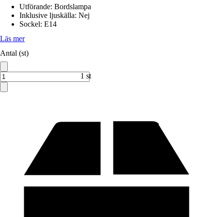
Utförande
:
Bordslampa
Inklusive ljuskälla
:
Nej
Sockel
:
E14
Läs mer
Antal (st)
1 st