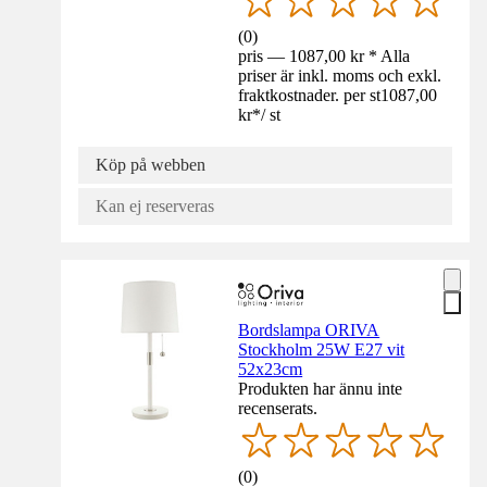
(
0
)
pris — 1087,00 kr * Alla
priser är inkl. moms och exkl.
fraktkostnader. per st
1087,00
kr
*
/
st
Köp på webben
Kan ej reserveras
Bordslampa ORIVA
Stockholm 25W E27 vit
52x23cm
Produkten har ännu inte
recenserats.
(
0
)