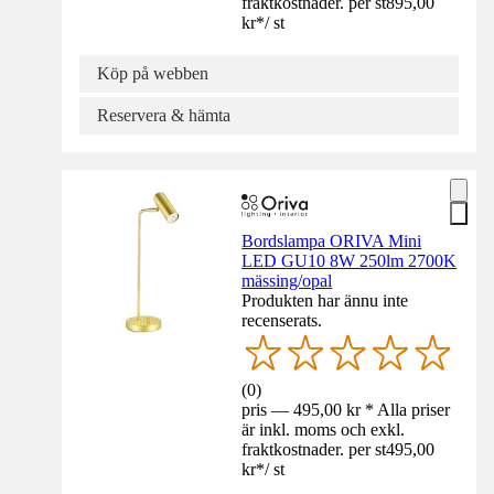
fraktkostnader. per st
895,00
kr
*
/
st
Köp på webben
Reservera & hämta
Bordslampa ORIVA Mini
LED GU10 8W 250lm 2700K
mässing/opal
Produkten har ännu inte
recenserats.
(
0
)
pris — 495,00 kr * Alla priser
är inkl. moms och exkl.
fraktkostnader. per st
495,00
kr
*
/
st