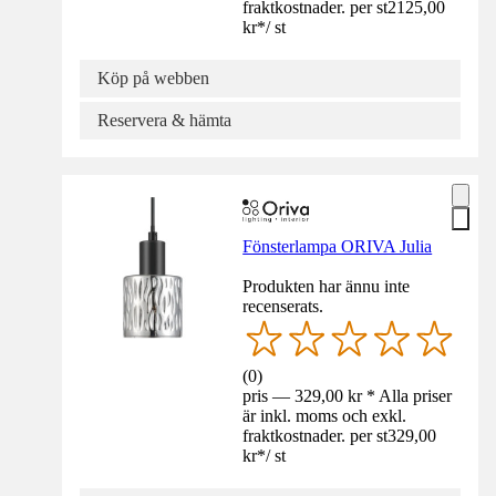
fraktkostnader. per st
2125,00
kr
*
/
st
Köp på webben
Reservera & hämta
Fönsterlampa ORIVA Julia
Produkten har ännu inte
recenserats.
(
0
)
pris — 329,00 kr * Alla priser
är inkl. moms och exkl.
fraktkostnader. per st
329,00
kr
*
/
st