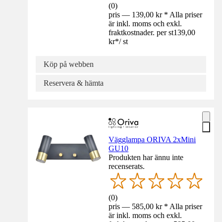
(
0
)
pris — 139,00 kr * Alla priser
är inkl. moms och exkl.
fraktkostnader. per st
139,00
kr
*
/
st
Köp på webben
Reservera & hämta
Vägglampa ORIVA 2xMini
GU10
Produkten har ännu inte
recenserats.
(
0
)
pris — 585,00 kr * Alla priser
är inkl. moms och exkl.