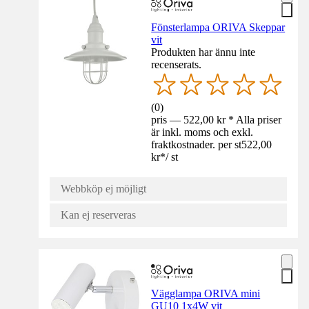
Fönsterlampa ORIVA Skeppar
vit
Produkten har ännu inte
recenserats.
(
0
)
pris — 522,00 kr * Alla priser
är inkl. moms och exkl.
fraktkostnader. per st
522,00
kr
*
/
st
Webbköp ej möjligt
Kan ej reserveras
Vägglampa ORIVA mini
GU10 1x4W vit