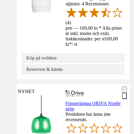
stjärnor. 4 Recensioner.
(
4
)
pris — 169,00 kr * Alla priser
är inkl. moms och exkl.
fraktkostnader. per st
169,00
kr
*
/
st
Köp på webben
Reservera & hämta
NYHET
Fönsterlampa ORIVA Noelle
grön
Produkten har ännu inte
recenserats.