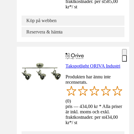
fraktkostnader. per st
585,00
kr
*
/
st
Köp på webben
Reservera & hämta
Takspotlight ORIVA Industri
Produkten har ännu inte
recenserats.
(
0
)
pris — 434,00 kr * Alla priser
är inkl. moms och exkl.
fraktkostnader. per st
434,00
kr
*
/
st