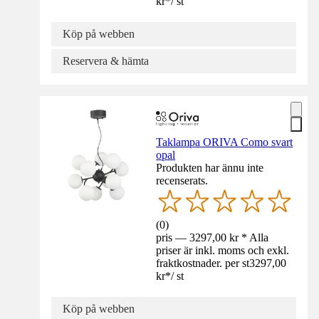
kr
*
/
st
Köp på webben
Reservera & hämta
Taklampa ORIVA Como svart
opal
Produkten har ännu inte
recenserats.
(
0
)
pris — 3297,00 kr * Alla
priser är inkl. moms och exkl.
fraktkostnader. per st
3297,00
kr
*
/
st
Köp på webben