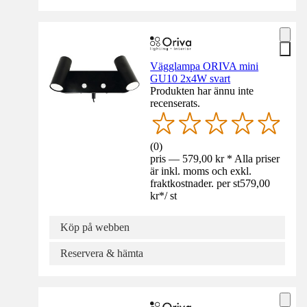
Vägglampa ORIVA mini
GU10 2x4W svart
Produkten har ännu inte
recenserats.
(
0
)
pris — 579,00 kr * Alla priser
är inkl. moms och exkl.
fraktkostnader. per st
579,00
kr
*
/
st
Köp på webben
Reservera & hämta