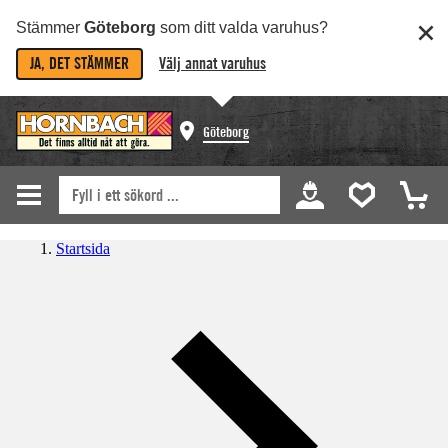
Stämmer
Göteborg
som ditt valda varuhus?
JA, DET STÄMMER
Välj annat varuhus
Göteborg
Startsida