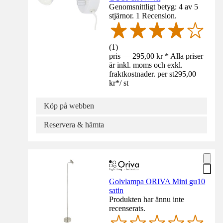
Genomsnittligt betyg: 4 av 5
stjärnor. 1 Recension.
(
1
)
pris — 295,00 kr * Alla priser
är inkl. moms och exkl.
fraktkostnader. per st
295,00
kr
*
/
st
Köp på webben
Reservera & hämta
Golvlampa ORIVA Mini gu10
satin
Produkten har ännu inte
recenserats.