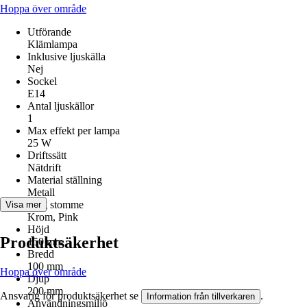
Hoppa över område
Utförande
Klämlampa
Inklusive ljuskälla
Nej
Sockel
E14
Antal ljuskällor
1
Max effekt per lampa
25 W
Driftssätt
Nätdrift
Material ställning
Metall
Färg stomme
Visa mer
Krom, Pink
Höjd
Produktsäkerhet
150 mm
Bredd
100 mm
Hoppa över område
Djup
200 mm
Ansvarig för produktsäkerhet se
.
Information från tillverkaren
Användningsmiljö