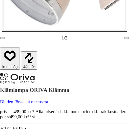
1
/
2
Jämför
Klämlampa ORIVA Klämma
Bli den första att recensera
pris — 499,00 kr * Alla priser är inkl. moms och exkl. fraktkostnader.
per st
499,00 kr
*
/
st
Art.nr
10108511