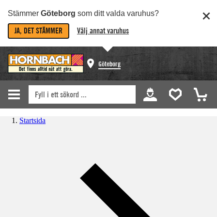
Stämmer
Göteborg
som ditt valda varuhus?
JA, DET STÄMMER
Välj annat varuhus
Göteborg
Startsida