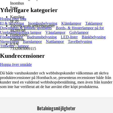
Inomhus
Serie
Ytterligare kategorier
-
Kapsling
Hoppa över lista
IP 20
El & belysning
Inomhusbelysning
Klämlampor
Taklampor
Tillverkarens artikelnummer
Downlights & infällda spotlights
Bords- & fönsterlampor på fot
48289-68
Uppladdningsbara lampor
Vägglampor
Golvlampor
Funktioner
Fönsterlampor
Badrumsbelysning
LED-lister
Bänkbelysning
Klämbar
Skensystem
Barnlampor
Nattlampor
Tavelbelysning
EAN
Tillbehör - lampor
7332065069115
Kundrecensioner
Hoppa över område
Då både varuhuskunder och webbshopskunder välkomnas att skriva
produktrecensioner på Hornbach.se, presenteras recensioner både från
kunder med en validerad webbshopsbeställning, men även från kunder
som inte har verifierat att de har använt eller köpt produkterna.
Betalningsmöjligheter