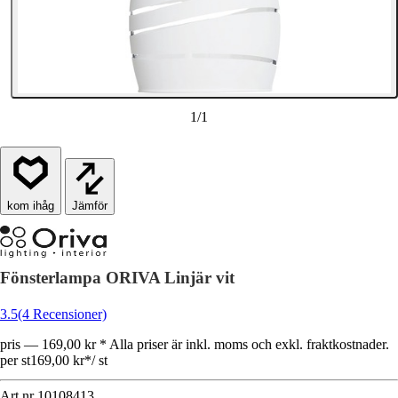
1
/
1
Jämför
Fönsterlampa ORIVA Linjär vit
3.5
(4 Recensioner)
pris — 169,00 kr * Alla priser är inkl. moms och exkl. fraktkostnader.
per st
169,00 kr
*
/
st
Art.nr
10108413