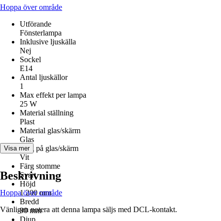
Hoppa över område
Utförande
Fönsterlampa
Inklusive ljuskälla
Nej
Sockel
E14
Antal ljuskällor
1
Max effekt per lampa
25 W
Material ställning
Plast
Material glas/skärm
Glas
Färg på glas/skärm
Visa mer
Vit
Färg stomme
Beskrivning
Svart
Höjd
Hoppa över område
1 200 mm
Bredd
Vänligen notera att denna lampa säljs med DCL-kontakt.
90 mm
Djup