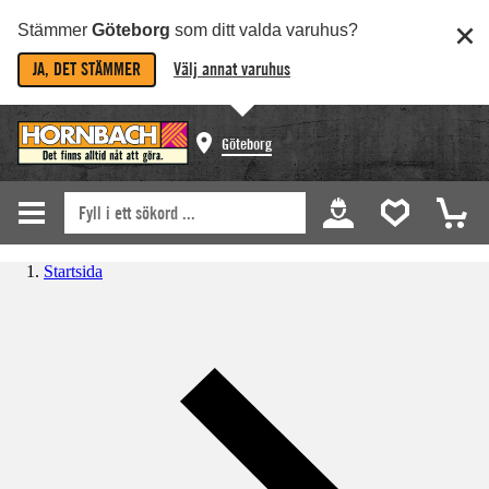
Stämmer
Göteborg
som ditt valda varuhus?
JA, DET STÄMMER
Välj annat varuhus
Göteborg
Startsida