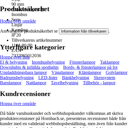
90 mm
Produktsäkerhet
Användningsmiljö
Inomhus
Serie
Hoppa över område
Linjär
Kapsling
Ansvarig för produktsäkerhet se
.
Information från tillverkaren
IP 20
Tillverkarens artikelnummer
1104-80-90
Ytterligare kategorier
EAN
7332065012036
Hoppa över lista
El & belysning
Inomhusbelysning
Fönsterlampor
Taklampor
Downlights & infällda spotlights
Bords- & fönsterlampor på fot
Uppladdningsbara lampor
Vägglampor
Klämlampor
Golvlampor
Badrumsbelysning
LED-lister
Bänkbelysning
Skensystem
Barnlampor
Nattlampor
Tavelbelysning
Tillbehör - lampor
Kundrecensioner
Hoppa över område
Då både varuhuskunder och webbshopskunder välkomnas att skriva
produktrecensioner på Hornbach.se, presenteras recensioner både från
kunder med en validerad webbshopsbeställning, men även från kunder